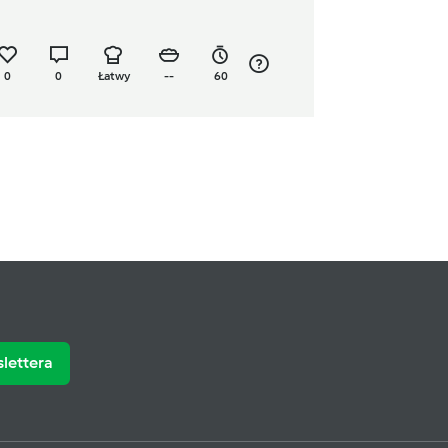
0
0
Łatwy
--
60
slettera