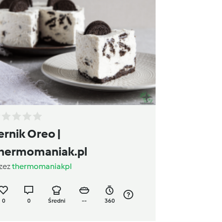
ernik Oreo |
hermomaniak.pl
zez
thermomaniakpl
0
0
Średni
--
360