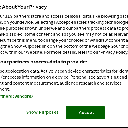
 About Your Privacy
our
315
partners store and access personal data, like browsing dat
rs, on your device. Selecting I Accept enables tracking technologi
he purposes shown under we and our partners process data to prov
tm6
are disabled, some content and ads you see may not be as relevan
esurface this menu to change your choices or withdraw consent a
Spaghett
ng the Show Purposes link on the bottom of the webpage .Your choi
ct within our Website. For more details, refer to our Privacy Policy
Spaghett
our partners process data to provide:
0
se geolocation data. Actively scan device characteristics for ident
/or access information on a device. Personalised advertising and
ing and content measurement, audience research and services
Dodaj nowy p
ment.
artners (vendors)
Show Purposes
I Accept