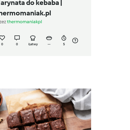
arynata do kebaba |
hermomaniak.pl
zez
thermomaniakpl
0
0
Łatwy
--
5