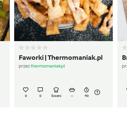
Faworki | Thermomaniak.pl
B
przez
thermomaniakpl
pr
0
0
Średni
--
90