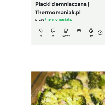
Placki ziemniaczana |
Thermomaniak.pl
przez
thermomaniakpl
0
0
Łatwy
--
60