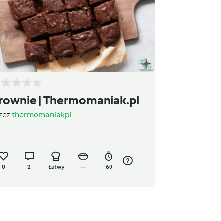
rownie | Thermomaniak.pl
zez
thermomaniakpl
0
2
Łatwy
--
60