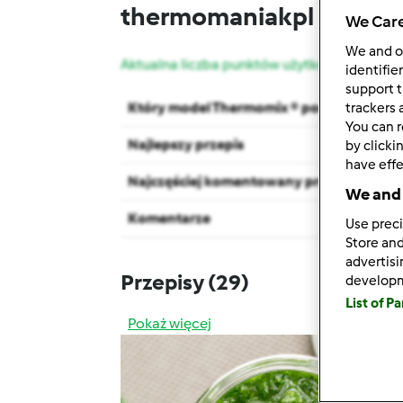
thermomaniakpl
We Care
We and 
Aktualna liczba punktów użytkownika: 175
identifie
support t
Który model Thermomix ® posiadasz?
trackers 
You can r
Najlepszy przepis
by clicki
have effe
Najczęściej komentowany przepis
We and 
Komentarze
Use preci
Store and
advertis
Przepisy
(29)
develop
List of P
Pokaż więcej