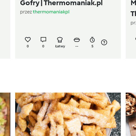
Gofry | Thermomaniak.pl
M
przez
thermomaniakpl
T
pr
0
0
Łatwy
--
5