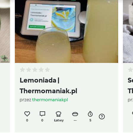
Lemoniada |
S
Thermomaniak.pl
T
przez
thermomaniakpl
pr
0
0
Łatwy
--
5