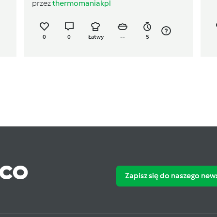
przez
thermomaniakpl
0
0
Łatwy
--
5
ąco
Zapisz się do naszego new