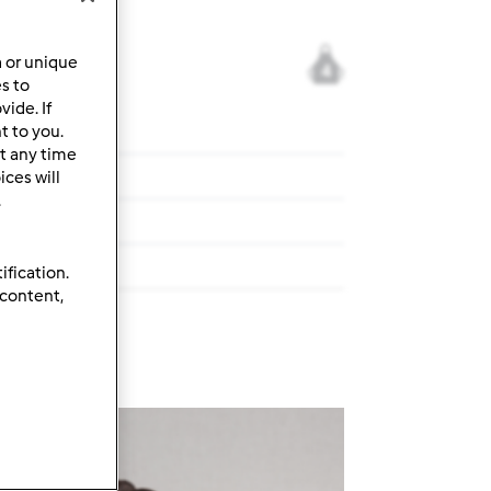
a or unique
4
es to
ide. If
t to you.
t any time
i z łososiem
ces will
.
i z łososiem
ification.
 content,
rzepis