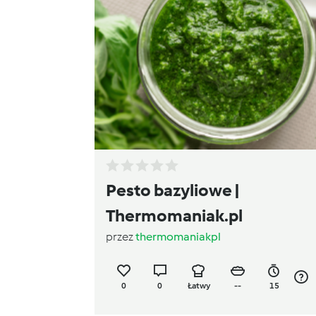
Pesto bazyliowe |
Thermomaniak.pl
przez
thermomaniakpl
0
0
Łatwy
--
15