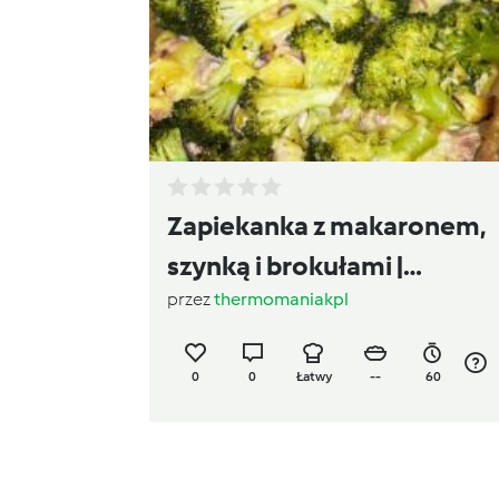
Zapiekanka z makaronem,
szynką i brokułami |
przez
thermomaniakpl
Thermomaniak.pl
0
0
Łatwy
--
60