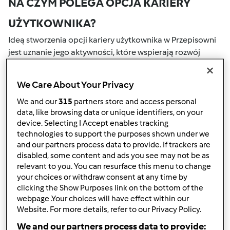
NA CZYM POLEGA OPCJA KARIERY
UŻYTKOWNIKA?
Ideą stworzenia opcji kariery użytkownika w Przepisowni
jest uznanie jego aktywności, które wspierają rozwój
naszej społeczności. Wszystkie Twoje działania na naszym
portalu społecznościowym są nagradzane przez punkty.
We Care About Your Privacy
Osiągnięcie określonej liczby punktów, automatycznie
podwyższa Twoje miejsce w rankingu społecznościowym,
We and our
315
partners store and access personal
data, like browsing data or unique identifiers, on your
który określany jest numerem wewnątrz fartucha obok
device. Selecting I Accept enables tracking
nazwy użytkownika.
technologies to support the purposes shown under we
and our partners process data to provide. If trackers are
W JAKI SPOSÓB MOŻESZ OTRZYMAĆ
disabled, some content and ads you see may not be as
relevant to you. You can resurface this menu to change
PUNKTY ZA AKTYWNOŚĆ?
your choices or withdraw consent at any time by
Punkty można otrzymać za aktywności, które są
clicking the Show Purposes link on the bottom of the
webpage .Your choices will have effect within our
wymienione poniżej. Za każdym razem, gdy otrzymujesz
Website. For more details, refer to our Privacy Policy.
punkty, są one dodawane to Twojej kariery użytkownika.
Poniżej możesz również sprawdzić które aktywności
We and our partners process data to provide: