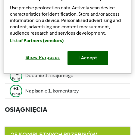
pozwalają Ci osiągnąć wyższe miejsce w rankingu
Use precise geolocation data. Actively scan device
społecznościowym.
characteristics for identification. Store and/or access
information on a device. Personalised advertising and
+50
content, advertising and content measurement,
Zwycięzca konkursu
Punktów
audience research and services development.
Utworzenie przepisu (całość = 10 pkt, część =
List of Partners (vendors)
+10
5 pkt)
Punktów
+1
Show Purposes
I Accept
Ocenienie 1 przepisu
Punkt
+1
Dodanie 1. znajomego
Punkt
+1
Napisanie 1. komentarzy
Punkt
OSIĄGNIĘCIA
25 KOMPLETNYCH PRZEPISÓW