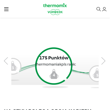
175 Punktów
thermomaniakpls rank:
3
4
5