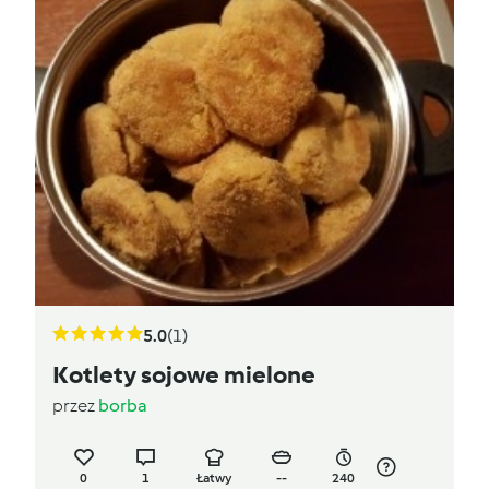
5.0
(1)
Kotlety sojowe mielone
przez
borba
0
1
Łatwy
--
240