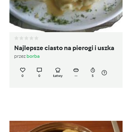
Najlepsze ciasto na pierogi i uszka
przez
borba
0
0
Łatwy
--
5