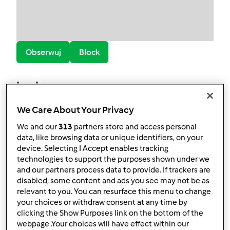
Obserwuj
Block
borba
2
Aktualna liczba punktów użytkownika: 37
We Care About Your Privacy
We and our
313
partners store and access personal
Który model Thermomix ® posiadasz?
data, like browsing data or unique identifiers, on your
device. Selecting I Accept enables tracking
Thermomix ® TM 5
technologies to support the purposes shown under we
and our partners process data to provide. If trackers are
Najlepszy przepis
disabled, some content and ads you see may not be as
relevant to you. You can resurface this menu to change
Kotlety sojowe mielone
your choices or withdraw consent at any time by
clicking the Show Purposes link on the bottom of the
Najczęściej komentowany przepis
webpage .Your choices will have effect within our