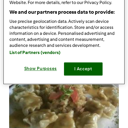
Website. For more details, refer to our Privacy Policy.
Kotlety sojowe mielone
We and our partners process data to provide:
Komentarze
Use precise geolocation data. Actively scan device
13
characteristics for identification. Store and/or access
information on a device. Personalised advertising and
content, advertising and content measurement,
Przepisy
(3)
audience research and services development.
Pokaż więcej
List of Partners (vendors)
Dodaj nowy przepis
Show Purposes
I Accept