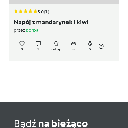
5.0
(1)
Napój z mandarynek i kiwi
przez
borba
0
1
Łatwy
--
5
Bądź
na bieżąco