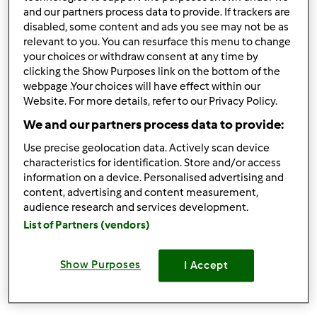
and our partners process data to provide. If trackers are
Najlepsze ciasto na
disabled, some content and ads you see may not be as
relevant to you. You can resurface this menu to change
pierogi i uszka
your choices or withdraw consent at any time by
przez
borba
clicking the Show Purposes link on the bottom of the
webpage .Your choices will have effect within our
Website. For more details, refer to our Privacy Policy.
0
0
Łatwy
500
5min
We and our partners process data to provide:
Use precise geolocation data. Actively scan device
5.0
(1)
characteristics for identification. Store and/or access
Napój z mandarynek i
information on a device. Personalised advertising and
content, advertising and content measurement,
kiwi
audience research and services development.
przez
borba
List of Partners (vendors)
Show Purposes
I Accept
0
1
Łatwy
0
5min