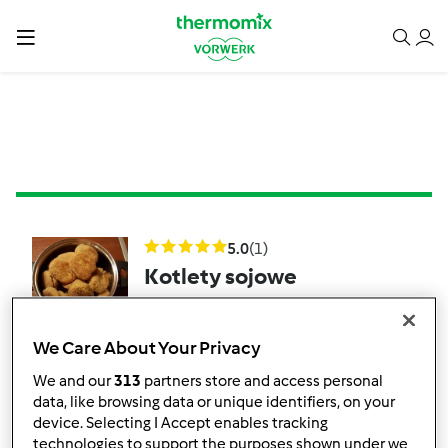
5.0
(1)
Kotlety sojowe
mielone
przez
borba
We Care About Your Privacy
We and our
313
partners store and access personal
data, like browsing data or unique identifiers, on your
2
1
Łatwy
12
4h 0min
device. Selecting I Accept enables tracking
technologies to support the purposes shown under we