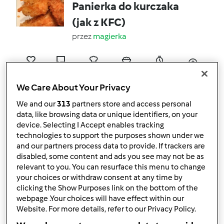
Panierka do kurczaka
(jak z KFC)
przez
magierka
56
38
Łatwy
30
43min
We Care About Your Privacy
4.8
(25)
We and our
313
partners store and access personal
Pizza
data, like browsing data or unique identifiers, on your
device. Selecting I Accept enables tracking
przez
magierka
technologies to support the purposes shown under we
and our partners process data to provide. If trackers are
disabled, some content and ads you see may not be as
35
28
Łatwy
0
1h 27min
relevant to you. You can resurface this menu to change
your choices or withdraw consent at any time by
clicking the Show Purposes link on the bottom of the
4.5
(12)
webpage .Your choices will have effect within our
GOZLEME ZE
Website. For more details, refer to our Privacy Policy.
SZPINAKIEM I