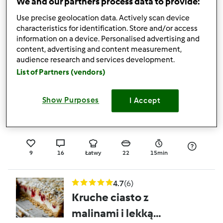
We and our partners process data to provide:
MOZZARELLĄ
przez
magierka
Use precise geolocation data. Actively scan device
characteristics for identification. Store and/or access
information on a device. Personalised advertising and
15
18
Łatwy
4
1h 35min
content, advertising and content measurement,
audience research and services development.
List of Partners (vendors)
5.0
(7)
PROZIAKI - PROZIOKI -
Show Purposes
I Accept
PLACKI SODOWE
przez
magierka
9
16
Łatwy
22
15min
4.7
(6)
Kruche ciasto z
malinami i lekką