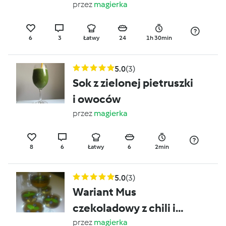
budyniową pianką
przez
magierka
6
3
Łatwy
24
1h 30min
5.0
(3)
Sok z zielonej pietruszki
i owoców
przez
magierka
8
6
Łatwy
6
2min
5.0
(3)
Wariant Mus
czekoladowy z chili i
owocami
przez
magierka