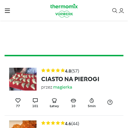
4.8
(57)
CIASTO NA PIEROGI
przez
magierka
77
101
Łatwy
10
5min
4.6
(44)