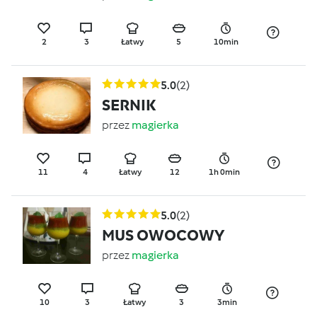
2
3
Łatwy
5
10min
5.0
(2)
SERNIK
przez
magierka
11
4
Łatwy
12
1h 0min
5.0
(2)
MUS OWOCOWY
przez
magierka
10
3
Łatwy
3
3min