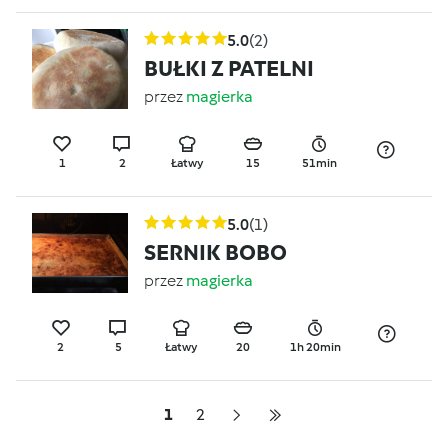
5.0
(2)
BUŁKI Z PATELNI
przez
magierka
1
2
Łatwy
15
51min
5.0
(1)
SERNIK BOBO
przez
magierka
2
5
Łatwy
20
1h 20min
1
2