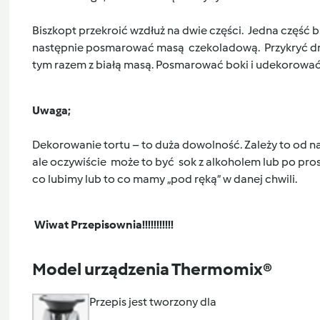
Biszkopt przekroić wzdłuż na dwie części. Jedna część
następnie posmarować masą czekoladową. Przykryć drug
tym razem z białą masą. Posmarować boki i udekorować 
Uwaga;
Dekorowanie tortu – to duża dowolność. Zależy to od na
ale oczywiście może to być sok z alkoholem lub po pro
co lubimy lub to co mamy „pod ręką” w danej chwili.
Wiwat Przepisownia!!!!!!!!!!!
Model urządzenia Thermomix®
Przepis jest tworzony dla