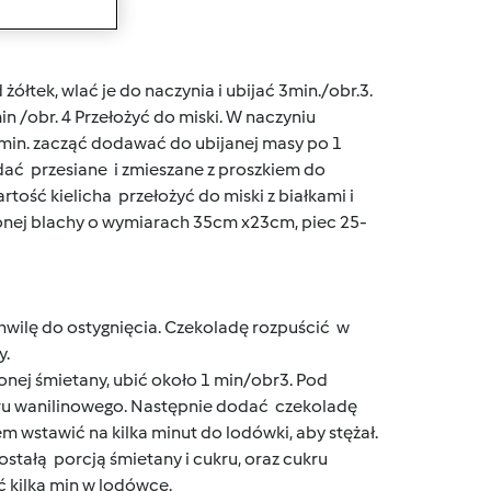
wanie
ółtek, wlać je do naczynia i ubijać 3min./obr.3.
in /obr. 4 Przełożyć do miski. W naczyniu
,5 min. zacząć dodawać do ubijanej masy po 1
dać przesiane i zmieszane z proszkiem do
tość kielicha przełożyć do miski z białkami i
zonej blachy o wymiarach 35cm x23cm, piec 25-
hwilę do ostygnięcia. Czekoladę rozpuścić w
y.
nej śmietany, ubić około 1 min/obr3. Pod
kru wanilinowego. Następnie dodać czekoladę
m wstawić na kilka minut do lodówki, aby stężał.
tałą porcją śmietany i cukru, oraz cukru
ć kilka min w lodówce.