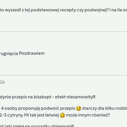
to wyszedl z tej podstawowej recepty czy podwojnej? I na ile oso
Pozdrawiam
:26
ynie przepis na biszkopt - efekt niesamowity!!!
na 4 osoby proponuję podwoić przepis
starczy dla kilku rodz
2-3 cytryny. Mi tak jest łatwiej
może innym również?
opt jaki piekę na porządku dziennym!!!