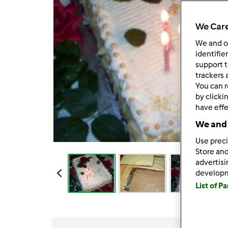
We Care
We and 
identifie
support t
trackers 
You can r
by clicki
have effe
We and 
Use preci
Store and
advertis
develop
List of P