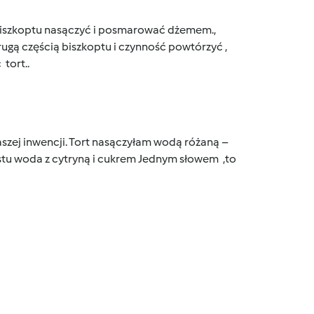
 biszkoptu nasączyć i posmarować dżemem.,
ą częścią biszkoptu i czynność powtórzyć ,
tort..
szej inwencji. Tort nasączyłam wodą różaną –
stu woda z cytryną i cukrem Jednym słowem ,to