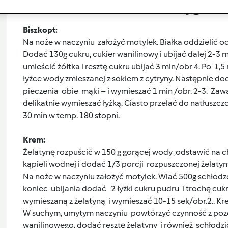
Przygoto
Biszkopt:
Na noże w naczyniu założyć motylek. Białka oddzielić od ż
Dodać 130g cukru, cukier wanilinowy i ubijać dalej 2-3 m
umieścić żółtka i resztę cukru ubijać 3 min/obr 4. Po 1
łyżce wody zmieszanej z sokiem z cytryny. Następnie do
pieczenia obie mąki – i wymieszać 1 min /obr. 2-3. Zawar
delikatnie wymieszać łyżką. Ciasto przelać do natłuszc
30 min w temp. 180 stopni.
Krem:
Żelatynę rozpuścić w 150 g gorącej wody ,odstawić na c
kąpieli wodnej i dodać 1/3 porcji rozpuszczonej żelatyn
Na noże w naczyniu założyć motylek. Wlać 500g schłodzo
koniec ubijania dodać 2 łyżki cukru pudru i trochę cu
wymieszaną z żelatyną i wymieszać 10-15 sek/obr.2.. Kre
W suchym, umytym naczyniu powtórzyć czynność z pozos
wanilinowego, dodać resztę żelatyny i również schłodzi