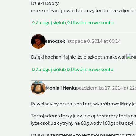
Dzieki Dobry,
moze mi Pani powiedziec czy ten tort ze zdjecia 
Zaloguj się
lub
Utwórz nowe konto
smoczek
listopada 8, 2014 at 00:14
Dzięki kochani,fajnie ,że biszkopt smakował
Zaloguj się
lub
Utwórz nowe konto
Monia i Heniu
października 17, 2014 at 22
Rewelacyjny przepis na tort, wypróbowaliśmy jed
Tortojadom którzy już wiedzą że starczy torta 
łyżek soku z cytryny na 60g wody i 60g soku czyli 
Dziękuję za przepis - to jest mój najlepszy biszk