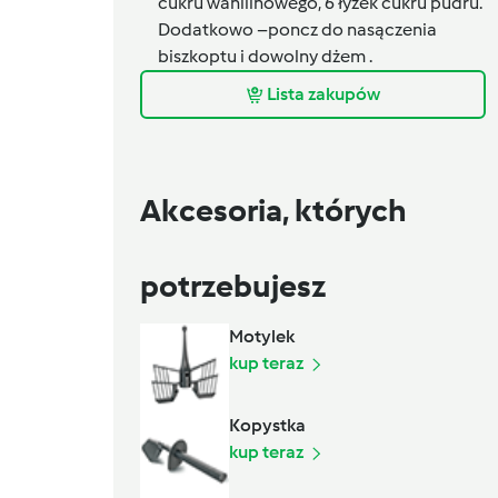
cukru wanilinowego, 6 łyżek cukru pudru.
Dodatkowo –poncz do nasączenia
biszkoptu i dowolny dżem .
Lista zakupów
Akcesoria, których
potrzebujesz
Motylek
kup teraz
Kopystka
kup teraz