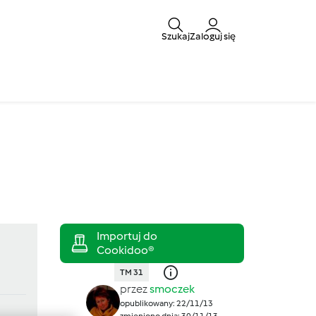
Szukaj
Zaloguj się
TM 31
przez
smoczek
opublikowany: 22/11/13
zmieniono dnia: 30/11/13