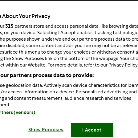
Czas całkowity
1h 30min
 About Your Privacy
our
315
partners store and access personal data, like browsing dat
rs, on your device. Selecting I Accept enables tracking technologi
porcja/porcje/porcji
he purposes shown under we and our partners process data to prov
0
kawałek/kawałki/kawał
are disabled, some content and ads you see may not be as relevan
esurface this menu to change your choices or withdraw consent a
ng the Show Purposes link on the bottom of the webpage .Your choi
ct within our Website. For more details, refer to our Privacy Policy
Poziom
Łatwy
our partners process data to provide:
se geolocation data. Actively scan device characteristics for ident
/or access information on a device. Personalised advertising and
ing and content measurement, audience research and services
ment.
artners (vendors)
Show Purposes
I Accept