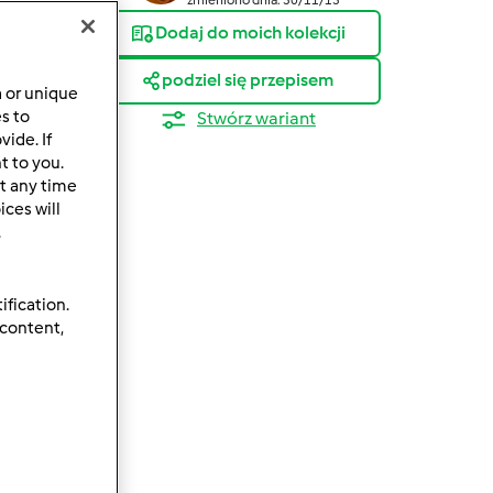
Dodaj do moich kolekcji
podziel się przepisem
a or unique
es to
Stwórz wariant
ide. If
ków
t to you.
t any time
ces will
.
ification.
 content,