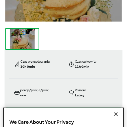
Czas przygotowania
Czas całkowity
10h 0min
11h 0min
porcja/porcje/porcji
Poziom
--
--
Łatwy
We Care About Your Privacy
TM 6
TM 5