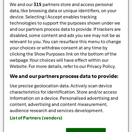
przez
Gość
We and our
315
partners store and access personal
opublikowany: 23/12/21
data, like browsing data or unique identifiers, on your
device. Selecting I Accept enables tracking
Dodaj do moich kolekcji
technologies to support the purposes shown under we
and our partners process data to provide. If trackers are
podziel się przepisem
disabled, some content and ads you see may not be as
Stwórz wariant
relevant to you. You can resurface this menu to change
your choices or withdraw consent at any time by
clicking the Show Purposes link on the bottom of the
webpage .Your choices will have effect within our
Website. For more details, refer to our Privacy Policy.
We and our partners process data to provide:
Składniki
Use precise geolocation data. Actively scan device
characteristics for identification. Store and/or access
ciasto
information on a device. Personalised advertising and
content, advertising and content measurement,
30
g
masło,
kawałki masła
audience research and services development.
100
g
orzeszki ziemne, prażone, solone
List of Partners (vendors)
masa serowa
1000
g
twaróg,
niemielony