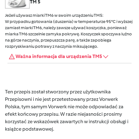
TM 5
Jeżeli używasz miarki TM6 w swoim urządzeniu TM5:
W przypadku gotowania (duszenia) w temperaturze 95°C i wyższej
zamiast miarki TM6, należy zawsze używać koszyczka, ponieważ
miarka TM6 szczelnie zamyka pokrywę. Koszyczek spoczywa luźno
na górze naczynia, przepuszcza parę, a także zapobiega
rozpryskiwaniu potrawy z naczynia miksującego.
Ważna informacja dla urządzenia TM5
Ten przepis został stworzony przez użytkownika
Przepisowni i nie jest przetestowany przez Vorwerk
Polska, tym samym Vorwerk nie może odpowiadać za
efekt końcowy przepisu. W razie niejasności prosimy
korzystać ze wskazówek zawartych w instrukcji obsługi i
książce podstawowej.