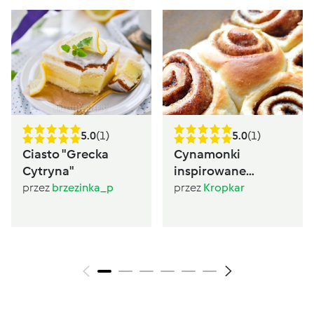
5.0
(1)
5.0
(1)
Ciasto "Grecka
Cynamonki
Cytryna"
inspirowane
Sugarlady
przez
brzezinka_p
przez
Kropkar