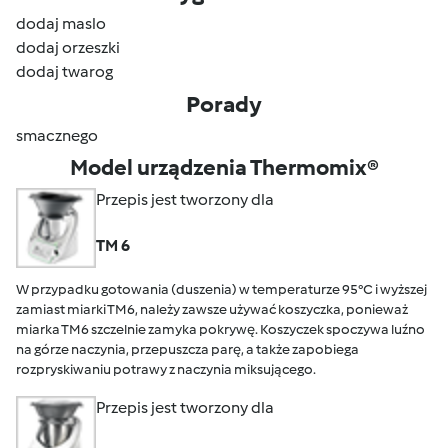
dodaj maslo
dodaj orzeszki
dodaj twarog
Porady
smacznego
Model urządzenia Thermomix®
Przepis jest tworzony dla
TM 6
W przypadku gotowania (duszenia) w temperaturze 95°C i wyższej
zamiast miarki TM6, należy zawsze używać koszyczka, ponieważ
miarka TM6 szczelnie zamyka pokrywę. Koszyczek spoczywa luźno
na górze naczynia, przepuszcza parę, a także zapobiega
rozpryskiwaniu potrawy z naczynia miksującego.
Przepis jest tworzony dla