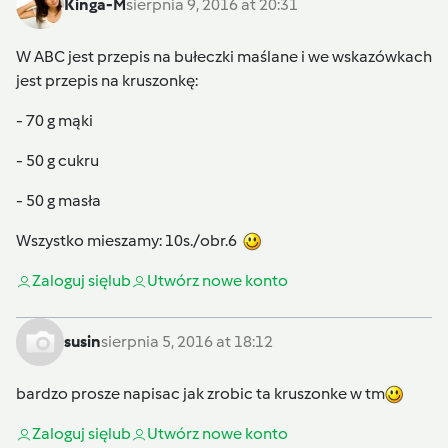
Kinga-M
sierpnia 9, 2016 at 20:31
W ABC jest przepis na bułeczki maślane i we wskazówkach
jest przepis na kruszonkę:
- 70 g mąki
- 50 g cukru
- 50 g masła
Wszystko mieszamy: 10s./obr.6
Zaloguj się
lub
Utwórz nowe konto
susin
sierpnia 5, 2016 at 18:12
bardzo prosze napisac jak zrobic ta kruszonke w tm
Zaloguj się
lub
Utwórz nowe konto