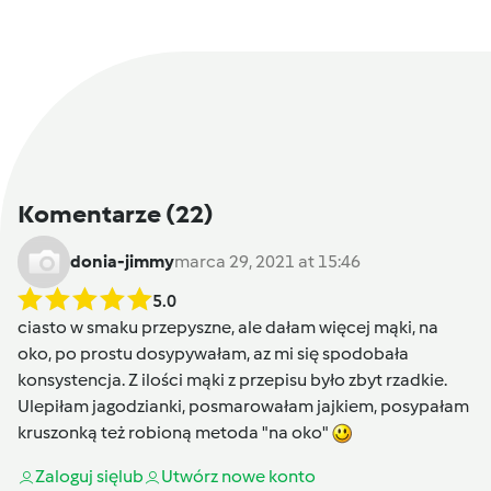
Komentarze
(22)
donia-jimmy
marca 29, 2021 at 15:46
5.0
ciasto w smaku przepyszne, ale dałam więcej mąki, na
oko, po prostu dosypywałam, az mi się spodobała
konsystencja. Z ilości mąki z przepisu było zbyt rzadkie.
Ulepiłam jagodzianki, posmarowałam jajkiem, posypałam
kruszonką też robioną metoda "na oko"
Zaloguj się
lub
Utwórz nowe konto