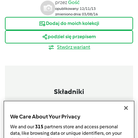
przez
Gość
opublikowany: 12/11/13
zmieniono dnia: 03/08/16
Dodaj do moich kolekcji
podziel się przepisem
Stwórz wariant
Składniki
kruszonka
70 g mąki,50 g cukru,50 g miekkiego masła
We Care About Your Privacy
nadzienie
We and our
315
partners store and access personal
maliny borówki do dekoracji
data, like browsing data or unique identifiers, on your