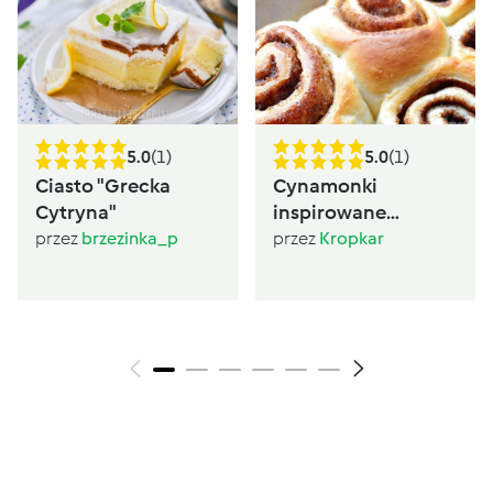
5.0
(1)
5.0
(1)
Ciasto "Grecka
Cynamonki
Cytryna"
inspirowane
Sugarlady
przez
brzezinka_p
przez
Kropkar