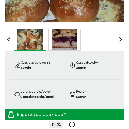
Czas przygotowania
Czas całkowity
30min
30min
porcja/porcje/porcji
Poziom
0
porcja/porcje/porcji
Łatwy
TM 31