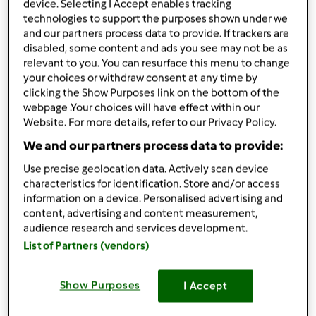
device. Selecting I Accept enables tracking
ciasto
technologies to support the purposes shown under we
and our partners process data to provide. If trackers are
300 g mąki pszennej,100 ml ciepłego mleka,75 g
disabled, some content and ads you see may not be as
cukru,70 g rozpuszczonego masła ,20 g świeżych
relevant to you. You can resurface this menu to change
drożdży, 2 jajka
your choices or withdraw consent at any time by
300 g mąki pszennej,100 ml ciepłego mleka,75 g
clicking the Show Purposes link on the bottom of the
cukru,70 g rozpuszczonego masła ,20 g świeżych
webpage .Your choices will have effect within our
drożdży, 2 jajka
Website. For more details, refer to our Privacy Policy.
70 g mąki,50 g cukru,50 g miekkiego masła
We and our partners process data to provide:
maliny borówki do dekoracji
Use precise geolocation data. Actively scan device
300 g mąki pszennej,100 ml ciepłego mleka,75 g
characteristics for identification. Store and/or access
cukru,70 g rozpuszczonego masła ,20 g świeżych
information on a device. Personalised advertising and
drożdży, 2 jajka
content, advertising and content measurement,
70 g mąki,50 g cukru,50 g miekkiego masła
audience research and services development.
maliny borówki do dekoracji
List of Partners (vendors)
Lista zakupów
Show Purposes
I Accept