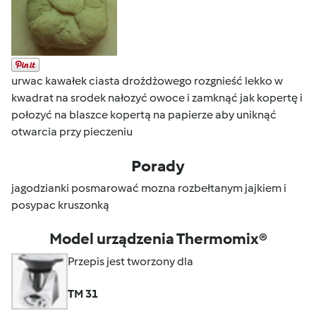
urwac kawałek ciasta drożdżowego rozgnieść lekko w
kwadrat na srodek nałozyć owoce i zamknąć jak kopertę i
połozyć na blaszce kopertą na papierze aby uniknąć
otwarcia przy pieczeniu
Porady
jagodzianki posmarować mozna rozbełtanym jajkiem i
posypac kruszonką
Model urządzenia Thermomix®
Przepis jest tworzony dla
TM 31