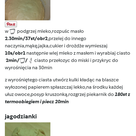
w
podgrzej mleko,rozpuśc masło
2.30min/37st/obr2
,przelej do innego
naczynia,mąkę,jajka,cukier i drożdże wymieszaj
10s/obr1
następnie wlej mleko z masłem i wyrabiaj ciasto
2min/
/
ciasto przełozyc do miski i przykryc do
wyrośnięcia na 30min
z wyrośniętego ciasta utwórz kulki kładąc na blaszce
wyłozonej papierem spłaszczaj lekko,na środku każdej
ułuz owoce,posyp kruszonką,rozgrzej piekarnik do
180st z
termoobiegiem i piecz 20min
jagodzianki