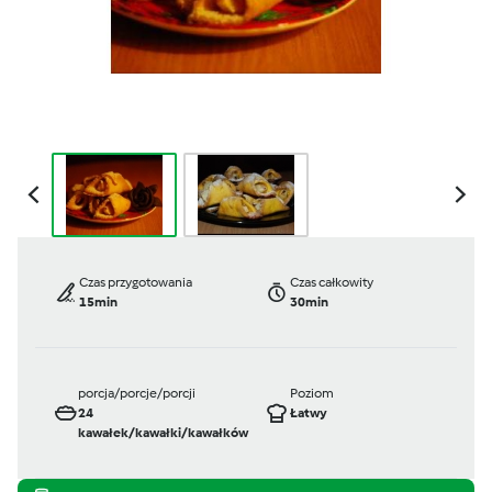
Czas przygotowania
Czas całkowity
15min
30min
porcja/porcje/porcji
Poziom
24
Łatwy
kawałek/kawałki/kawałków