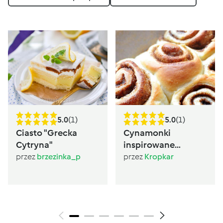
5.0
(1)
5.0
(1)
Ciasto "Grecka
Cynamonki
Cytryna"
inspirowane
Sugarlady
przez
brzezinka_p
przez
Kropkar