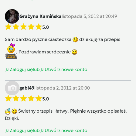
Grażyna Kamińska
listopada 5, 2012 at 20:49
5.0
Sam bardzo pyszne ciasteczka
dziekuję za przepis
Pozdrawiam serdecznie
Zaloguj się
lub
Utwórz nowe konto
gabi49
listopada 2, 2012 at 20:00
5.0
Świetny przepis i łatwy . Pięknie wszystko opisałeś.
Dzięki.
Zaloguj się
lub
Utwórz nowe konto