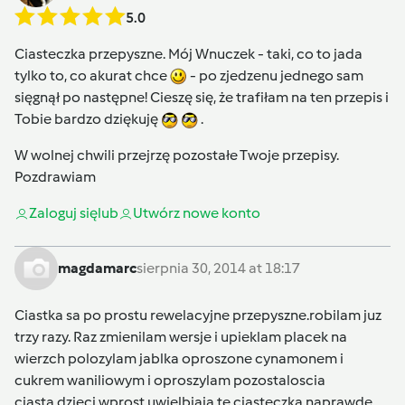
5.0
Ciasteczka przepyszne. Mój Wnuczek - taki, co to jada
tylko to, co akurat chce
- po zjedzenu jednego sam
sięgnął po następne! Cieszę się, że trafiłam na ten przepis i
Tobie bardzo dziękuję
.
W wolnej chwili przejrzę pozostałe Twoje przepisy.
Pozdrawiam
Zaloguj się
lub
Utwórz nowe konto
magdamarc
sierpnia 30, 2014 at 18:17
Ciastka sa po prostu rewelacyjne przepyszne.robilam juz
trzy razy. Raz zmienilam wersje i upieklam placek na
wierzch polozylam jablka oproszone cynamonem i
cukrem waniliowym i oproszylam pozostaloscia
ciasta.dzieci wprost uwielbiaja te ciasteczka.naprawde