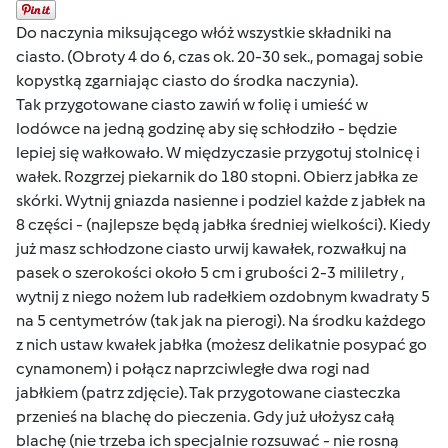
Do naczynia miksującego włóż wszystkie składniki na
ciasto. (Obroty 4 do 6, czas ok. 20-30 sek., pomagaj sobie
kopystką zgarniając ciasto do środka naczynia).
Tak przygotowane ciasto zawiń w folię i umieść w
lodówce na jedną godzinę aby się schłodziło - będzie
lepiej się wałkowało. W międzyczasie przygotuj stolnicę i
wałek. Rozgrzej piekarnik do 180 stopni. Obierz jabłka ze
skórki. Wytnij gniazda nasienne i podziel każde z jabłek na
8 części - (najlepsze będą jabłka średniej wielkości). Kiedy
już masz schłodzone ciasto urwij kawałek, rozwałkuj na
pasek o szerokości około 5 cm i grubości 2-3 mililetry ,
wytnij z niego nożem lub radełkiem ozdobnym kwadraty 5
na 5 centymetrów (tak jak na pierogi). Na środku każdego
z nich ustaw kwałek jabłka (możesz delikatnie posypać go
cynamonem) i połącz naprzciwległe dwa rogi nad
jabłkiem (patrz zdjęcie). Tak przygotowane ciasteczka
przenieś na blachę do pieczenia. Gdy już ułożysz całą
blachę (nie trzeba ich specjalnie rozsuwać - nie rosną