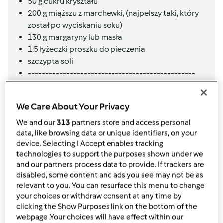
50
g
cukru kryształu
200
g
miąższu z marchewki,
(najpelszy taki, który
został po wyciskaniu soku)
130
g
margaryny lub masła
1,5
łyżeczki
proszku do pieczenia
szczypta soli
------------------------------------------------
4
średnie, obrane jabłka,
(wytnij gniazdo i podziel
każde jabłko na 8 cześci)
We Care About Your Privacy
odrobina cynamonu,
(do smaku na każdą część
jabłka)
We and our
313
partners store and access personal
cukier puder do dekoracji
data, like browsing data or unique identifiers, on your
device. Selecting I Accept enables tracking
Lista zakupów
technologies to support the purposes shown under we
and our partners process data to provide. If trackers are
disabled, some content and ads you see may not be as
relevant to you. You can resurface this menu to change
your choices or withdraw consent at any time by
clicking the Show Purposes link on the bottom of the
webpage .Your choices will have effect within our