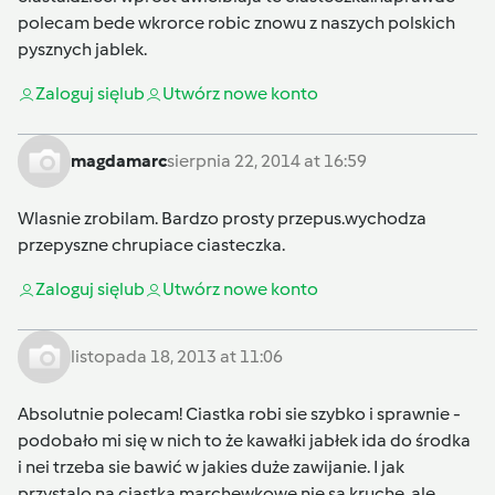
polecam bede wkrorce robic znowu z naszych polskich
pysznych jablek.
Zaloguj się
lub
Utwórz nowe konto
magdamarc
sierpnia 22, 2014 at 16:59
Wlasnie zrobilam. Bardzo prosty przepus.wychodza
przepyszne chrupiace ciasteczka.
Zaloguj się
lub
Utwórz nowe konto
listopada 18, 2013 at 11:06
Absolutnie polecam! Ciastka robi sie szybko i sprawnie -
podobało mi się w nich to że kawałki jabłek ida do środka
i nei trzeba sie bawić w jakies duże zawijanie. I jak
przystalo na ciastka marchewkowe nie sa kruche, ale