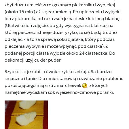
zbyt duże) umieść w rozgrzanym piekarniku i wypiekaj
(około 15 min.) aż się zarumienią. Po upieczeniu i wyjęciu
ich z piekarnika od razu zsuń je na deskę lub inną blachę.
(Ułatwi to ich zdjęcie, bo gdy wystygną na blaszce, na
której pieczesz istnieje duże ryzyko, że się będą trudno
odklejać - a to za sprawą soku z jabłka, który podczas
pieczenia wypłynie i może wpłynąć pod ciastka). Z
podanej porcji ciasta wyjdzie około 24 ciasteczka. Do
dekoracji użyj cukier puder.
Szybko się je robi - równie szybko znikają. Są bardzo
smaczne i tanie. Dla mnie stanowią rozwiązanie problemu
pozostającego miąższu z marchewek
, z których
namiętnie wyciskam sok w jesienno-zimowe poranki.