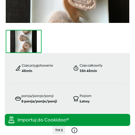
Czas przygotowania
Czas całkowity
45min
35h 45min
porcja/porcje/porcji
Poziom
8
porcja/porcje/porcji
Łatwy
TM 5