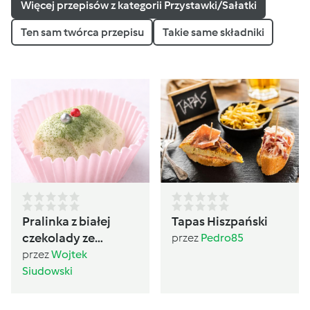
Więcej przepisów z kategorii Przystawki/Sałatki
Ten sam twórca przepisu
Takie same składniki
Pralinka z białej
Tapas Hiszpański
czekolady ze
przez
Pedro85
śledziem, RÓŻOWA
przez
Wojtek
PERŁA BAŁTYKU
Siudowski