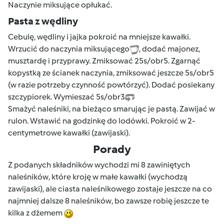
Naczynie miksujące opłukać.
Pasta z wędliny
Cebulę, wędliny i jajka pokroić na mniejsze kawałki.
Wrzucić do naczynia miksującego
, dodać majonez,
musztardę i przyprawy. Zmiksować 25s/obr5. Zgarnąć
kopystką ze ścianek naczynia, zmiksować jeszcze 5s/obr5
(w razie potrzeby czynność powtórzyć). Dodać posiekany
szczypiorek. Wymieszać 5s/obr3
Smażyć naleśniki, na bieżąco smarując je pastą. Zawijać w
rulon. Wstawić na godzinkę do lodówki. Pokroić w 2-
centymetrowe kawałki (zawijaski).
Porady
Z podanych składników wychodzi mi 8 zawiniętych
naleśników, które kroję w małe kawałki (wychodzą
zawijaski), ale ciasta naleśnikowego zostaje jeszcze na co
najmniej dalsze 8 naleśników, bo zawsze robię jeszcze te
kilka z dżemem