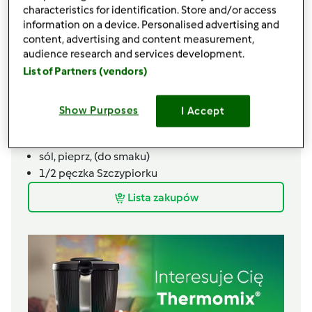
characteristics for identification. Store and/or access
1
jajko,
(opcjonalnie)
information on a device. Personalised advertising and
2
łyżki
oleju,
(np. rzepakowego)
content, advertising and content measurement,
Pasta z wędliny
audience research and services development.
List of Partners (vendors)
40
g
cebuli
400
g
wędliny,
(mix)
2
jajka,
(opcjonalnie)
Show Purposes
I Accept
40
g
majonezu
1
łyżek
musztardy,
(stołowej)
sól, pieprz,
(do smaku)
1/2
pęczka
Szczypiorku
Lista zakupów