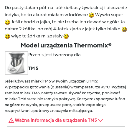
Do pasty dałam pół-na-pół kiełbasy żywieckiej i pieczeni z
indyka, bo to akurat miałam w lodówce
Wyszło super
Jeśli chodzi o jajka, to nie trzeba ich dawać w ogóle. Ja
dałam 2 żółtka, bo mój 4-latek zjada z jajek tylko białko
więc te żółtka mi zostały
Model urządzenia Thermomix®
Przepis jest tworzony dla
TM 5
Jeżeli używasz miarki TM6 w swoim urządzeniu TM5:
W przypadku gotowania (duszenia) w temperaturze 95°C i wyższej
zamiast miarki TM6, należy zawsze używać koszyczka, ponieważ
miarka TM6 szczelnie zamyka pokrywę. Koszyczek spoczywa luźno
na górze naczynia, przepuszcza parę, a także zapobiega
rozpryskiwaniu potrawy z naczynia miksującego.
Ważna informacja dla urządzenia TM5