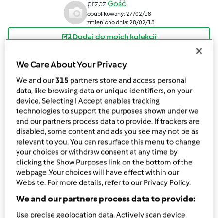
przez
Gość
opublikowany: 27/02/18
zmieniono dnia: 28/02/18
Dodaj do moich kolekcji
podziel się przepisem
We Care About Your Privacy
Stwórz wariant
We and our
315
partners store and access personal
data, like browsing data or unique identifiers, on your
device. Selecting I Accept enables tracking
technologies to support the purposes shown under we
and our partners process data to provide. If trackers are
disabled, some content and ads you see may not be as
relevant to you. You can resurface this menu to change
Składniki
your choices or withdraw consent at any time by
clicking the Show Purposes link on the bottom of the
Naleśniki gryczane
webpage .Your choices will have effect within our
400
g
kaszy gryczanej niepalonej,
(lub mąki
Website. For more details, refer to our Privacy Policy.
gryczanej)
We and our partners process data to provide:
900
g
wody
1
szczypty
soli
Use precise geolocation data. Actively scan device