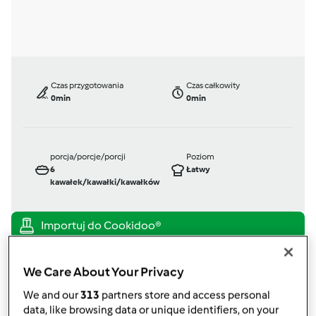
Czas przygotowania
Czas całkowity
0min
0min
porcja/porcje/porcji
Poziom
6
Łatwy
kawałek/kawałki/kawałków
TM 31
przez
Gość
We Care About Your Privacy
opublikowany: 02/04/14
zmieniono dnia: 02/04/14
We and our
313
partners store and access personal
data, like browsing data or unique identifiers, on your
Dodaj do moich kolekcji