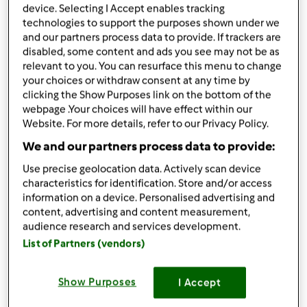
device. Selecting I Accept enables tracking
technologies to support the purposes shown under we
podziel się przepisem
and our partners process data to provide. If trackers are
Stwórz wariant
disabled, some content and ads you see may not be as
relevant to you. You can resurface this menu to change
your choices or withdraw consent at any time by
clicking the Show Purposes link on the bottom of the
webpage .Your choices will have effect within our
Website. For more details, refer to our Privacy Policy.
We and our partners process data to provide:
Składniki
Use precise geolocation data. Actively scan device
melak krowiego lub sojowego
characteristics for identification. Store and/or access
information on a device. Personalised advertising and
100
g
mąki bezglutenowej np. Schar
content, advertising and content measurement,
100
g
mleka krowiego lub sojowego
audience research and services development.
1
jajko
List of Partners (vendors)
Lista zakupów
Show Purposes
I Accept