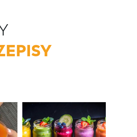
Y
ZEPISY
Super k