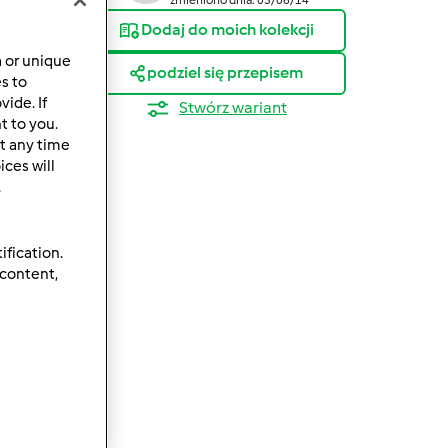
Dodaj do moich kolekcji
a or unique
podziel się przepisem
es to
ide. If
Stwórz wariant
t to you.
t any time
ces will
.
ification.
 content,
wanie