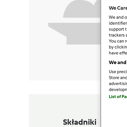
We Care
We and 
identifie
support t
trackers 
You can r
by clicki
have effe
We and 
Use preci
Store and
advertis
develop
List of P
Składniki