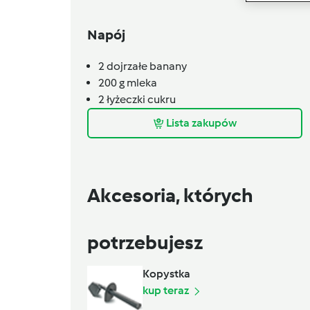
Napój
2
dojrzałe banany
200
g
mleka
2
łyżeczki
cukru
Lista zakupów
Akcesoria, których
potrzebujesz
Kopystka
kup teraz