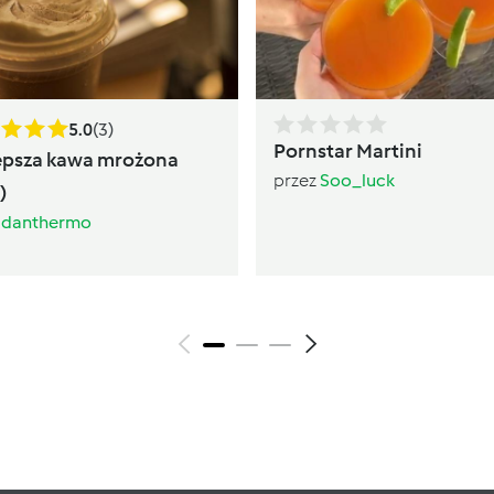
5.0
(3)
Pornstar Martini
epsza kawa mrożona
przez
Soo_luck
)
z
danthermo