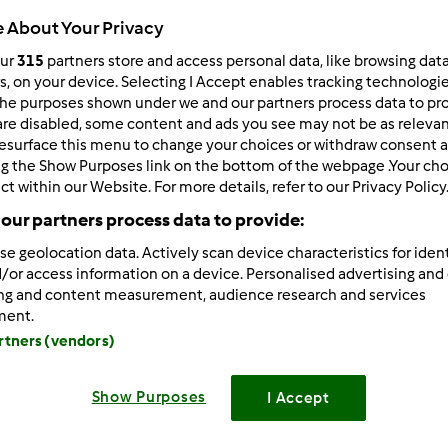
Czas całkowity
 About Your Privacy
3min
our
315
partners store and access personal data, like browsing dat
rs, on your device. Selecting I Accept enables tracking technologi
he purposes shown under we and our partners process data to prov
porcja/porcje/porcji
are disabled, some content and ads you see may not be as relevan
2
osoba/osoby
esurface this menu to change your choices or withdraw consent a
ng the Show Purposes link on the bottom of the webpage .Your choi
ct within our Website. For more details, refer to our Privacy Policy
Poziom
our partners process data to provide:
Łatwy
se geolocation data. Actively scan device characteristics for ident
/or access information on a device. Personalised advertising and
ing and content measurement, audience research and services
ment.
artners (vendors)
Przygoto
Show Purposes
I Accept
Przygotowanie napoju: