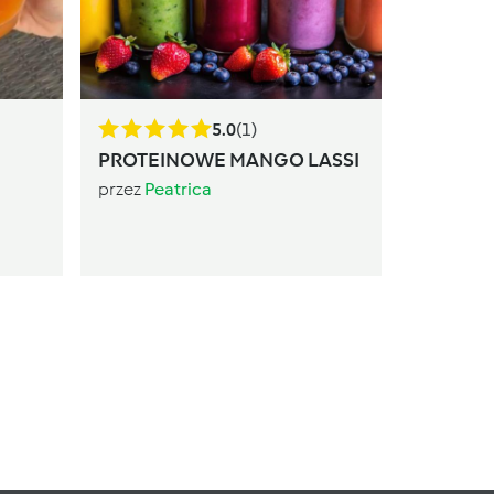
marche
przez
Pea
5.0
(1)
PROTEINOWE MANGO LASSI
przez
Peatrica