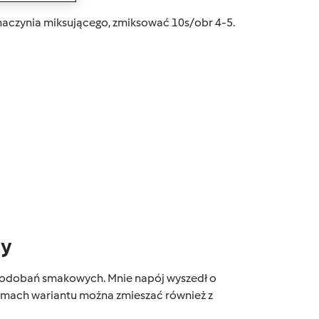
naczynia miksującego, zmiksować 10s/obr 4-5.
dy
 upodobań smakowych. Mnie napój wyszedł o
W ramach wariantu można zmieszać również z