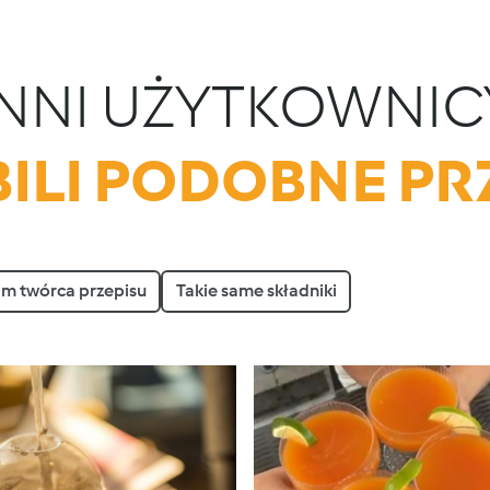
INNI UŻYTKOWNIC
ILI PODOBNE PR
am twórca przepisu
Takie same składniki