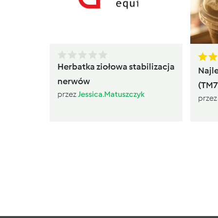
Herbatka ziołowa stabilizacja
Najl
nerwów
(TM7
przez
Jessica.Matuszczyk
prze