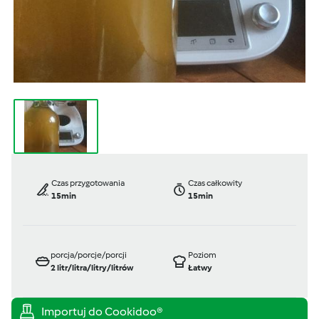
Czas przygotowania
Czas całkowity
15min
15min
porcja/porcje/porcji
Poziom
2
litr/litra/litry/litrów
Łatwy