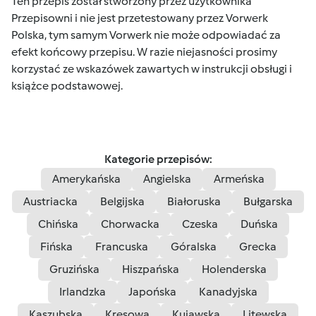
Ten przepis został stworzony przez użytkownika
Przepisowni i nie jest przetestowany przez Vorwerk
Polska, tym samym Vorwerk nie może odpowiadać za
efekt końcowy przepisu. W razie niejasności prosimy
korzystać ze wskazówek zawartych w instrukcji obsługi i
książce podstawowej.
Kategorie przepisów:
Amerykańska
Angielska
Armeńska
Austriacka
Belgijska
Białoruska
Bułgarska
Chińska
Chorwacka
Czeska
Duńska
Fińska
Francuska
Góralska
Grecka
Gruzińska
Hiszpańska
Holenderska
Irlandzka
Japońska
Kanadyjska
Kaszubska
Kresowa
Kujawska
Litewska