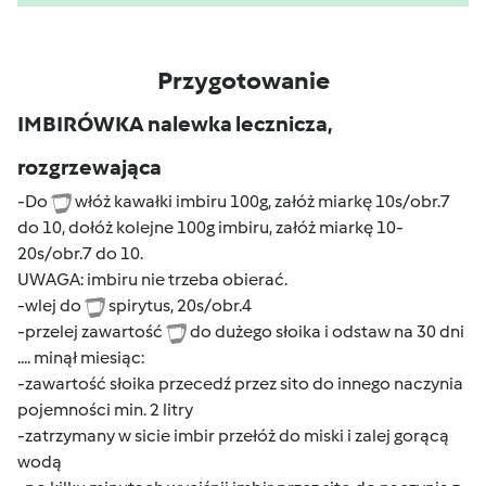
Przygotowanie
IMBIRÓWKA nalewka lecznicza,
rozgrzewająca
-Do
włóż kawałki imbiru 100g, załóż miarkę 10s/obr.7
do 10, dołóż kolejne 100g imbiru, załóż miarkę 10-
20s/obr.7 do 10.
UWAGA: imbiru nie trzeba obierać.
-wlej do
spirytus, 20s/obr.4
-przelej zawartość
do dużego słoika i odstaw na 30 dni
.... minął miesiąc:
-zawartość słoika przecedź przez sito do innego naczynia
pojemności min. 2 litry
-zatrzymany w sicie imbir przełóż do miski i zalej gorącą
wodą