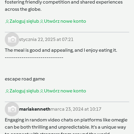
fostering friendly competition and shared experiences
across the globe.
Zaloguj się
lub
Utwórz nowe konto
stycznia 22, 2025 at 07:21
The meal is good and appealing, and I enjoy eating it.
----------------------------
escape road game
Zaloguj się
lub
Utwórz nowe konto
mariakenneth
marca 23, 2024 at 10:17
Engaging in random video chats on platforms like
omegle
can be both thrilling and unpredictable. It's a unique way