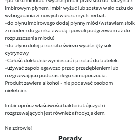
-po kilku minutach wyciśnij imbir przez sito do naczynia z
imbirowym płynem. Imbir wyżuć lub zostaw w słoiczku do
wzbogacania zimowych wieczornych herbat.
-do płynu imbirowego dodaj płynny miód (wstawiam słoik
z miodem do garnka z wodą i powoli podgrzewam aż do
rozpuszczenia miodu)
-do płynu dolej przez sito świeżo wyciśnięty sok
cytrynowy
-Całość dokładnie wymieszać i przelać do butelek.
-używać zapobiegawczo przed przeziębieniem lub
rozgrzewająco podczas złego samopoczucia.
Produkt zawiera alkohol - nie podawać osobom
nieletnim.
Imbir oprócz właściwości bakteriobójczych i
rozgrzewających jest również afrodyzjakiem.
Na zdrowie!
Porady