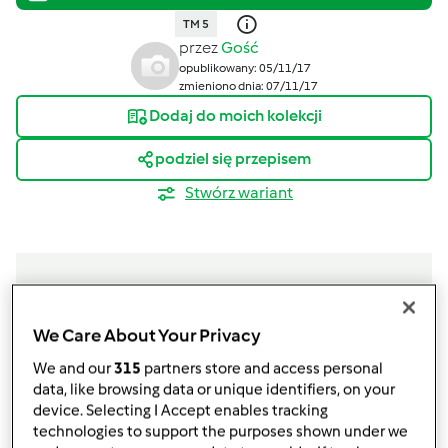
TM 5
przez
Gość
opublikowany: 05/11/17
zmieniono dnia: 07/11/17
Dodaj do moich kolekcji
podziel się przepisem
Stwórz wariant
Składniki
We Care About Your Privacy
We and our
315
partners store and access personal
IMBIRÓWKA ~48%vol
data, like browsing data or unique identifiers, on your
200
g
korzeń imbiru, świeży,
pokrojony na kawałki
device. Selecting I Accept enables tracking
technologies to support the purposes shown under we
1000
g
spirytus rektyfikowany 96%,
lub mocny