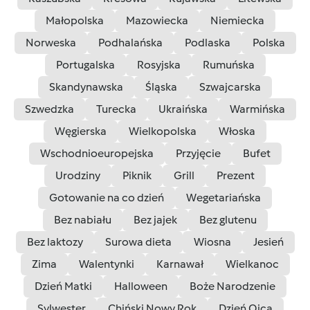
Małopolska
Mazowiecka
Niemiecka
Norweska
Podhalańska
Podlaska
Polska
Portugalska
Rosyjska
Rumuńska
Skandynawska
Śląska
Szwajcarska
Szwedzka
Turecka
Ukraińska
Warmińska
Węgierska
Wielkopolska
Włoska
Wschodnioeuropejska
Przyjęcie
Bufet
Urodziny
Piknik
Grill
Prezent
Gotowanie na co dzień
Wegetariańska
Bez nabiału
Bez jajek
Bez glutenu
Bez laktozy
Surowa dieta
Wiosna
Jesień
Zima
Walentynki
Karnawał
Wielkanoc
Dzień Matki
Halloween
Boże Narodzenie
Sylwester
Chiński Nowy Rok
Dzień Ojca