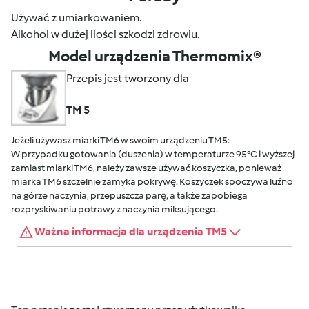
Używać z umiarkowaniem.
Alkohol w dużej ilości szkodzi zdrowiu.
Model urządzenia Thermomix®
Przepis jest tworzony dla
TM 5
Jeżeli używasz miarki TM6 w swoim urządzeniu TM5:
W przypadku gotowania (duszenia) w temperaturze 95°C i wyższej
zamiast miarki TM6, należy zawsze używać koszyczka, ponieważ
miarka TM6 szczelnie zamyka pokrywę. Koszyczek spoczywa luźno
na górze naczynia, przepuszcza parę, a także zapobiega
rozpryskiwaniu potrawy z naczynia miksującego.
Ważna informacja dla urządzenia TM5