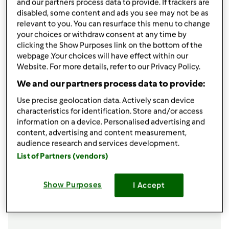
and our partners process data to provide. If trackers are
samogon 90-98%
disabled, some content and ads you see may not be as
400
g
Miód,
płynny
relevant to you. You can resurface this menu to change
400
g
sok z cytryny, świeżo wyciśnięty
your choices or withdraw consent at any time by
200
g
gorąca woda
clicking the Show Purposes link on the bottom of the
webpage .Your choices will have effect within our
Lista zakupów
Website. For more details, refer to our Privacy Policy.
We and our partners process data to provide:
Use precise geolocation data. Actively scan device
characteristics for identification. Store and/or access
information on a device. Personalised advertising and
content, advertising and content measurement,
audience research and services development.
List of Partners (vendors)
Show Purposes
I Accept