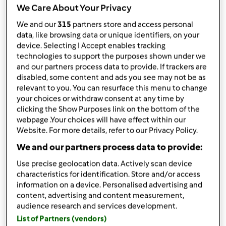
opublikowany: 24/03/17
We Care About Your Privacy
zmieniono dnia: 24/03/17
We and our
315
partners store and access personal
Dodaj do moich kolekcji
data, like browsing data or unique identifiers, on your
device. Selecting I Accept enables tracking
podziel się przepisem
technologies to support the purposes shown under we
Stwórz wariant
and our partners process data to provide. If trackers are
disabled, some content and ads you see may not be as
relevant to you. You can resurface this menu to change
your choices or withdraw consent at any time by
clicking the Show Purposes link on the bottom of the
webpage .Your choices will have effect within our
Website. For more details, refer to our Privacy Policy.
Składniki
We and our partners process data to provide:
Likier czekoladowy
Use precise geolocation data. Actively scan device
500
g
mleka,
pełnotłuste
characteristics for identification. Store and/or access
400
g
cukru
information on a device. Personalised advertising and
content, advertising and content measurement,
100
g
kakao
audience research and services development.
150/200
g
alkoholu,
wódka czysta lub spirytus
List of Partners (vendors)
Drink Monte