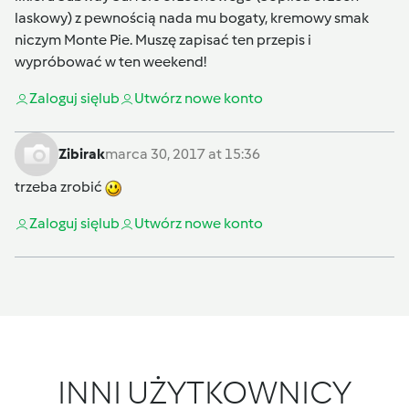
laskowy) z pewnością nada mu bogaty, kremowy smak
niczym Monte Pie. Muszę zapisać ten przepis i
wypróbować w ten weekend!
Zaloguj się
lub
Utwórz nowe konto
Zibirak
marca 30, 2017 at 15:36
trzeba zrobić
Zaloguj się
lub
Utwórz nowe konto
INNI UŻYTKOWNICY