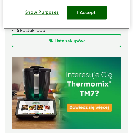
20
g
likieru czekoladowego
Show Purposes
I Accept
40
g
zimnego mleka
30
g
wódki orzechowej,
Soplica orzech laskowy
5
kostek lodu
Lista zakupów