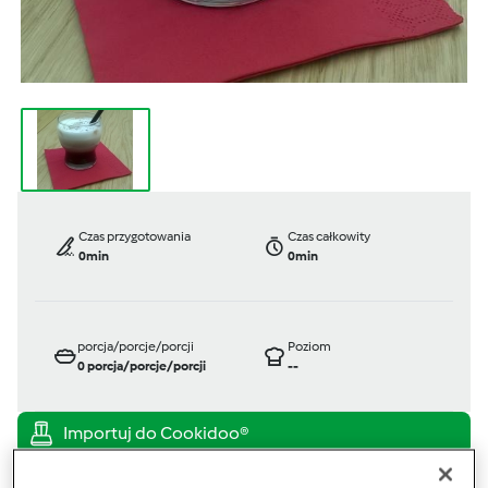
Czas przygotowania
Czas całkowity
0min
0min
porcja/porcje/porcji
Poziom
0
porcja/porcje/porcji
--
przez
Gość