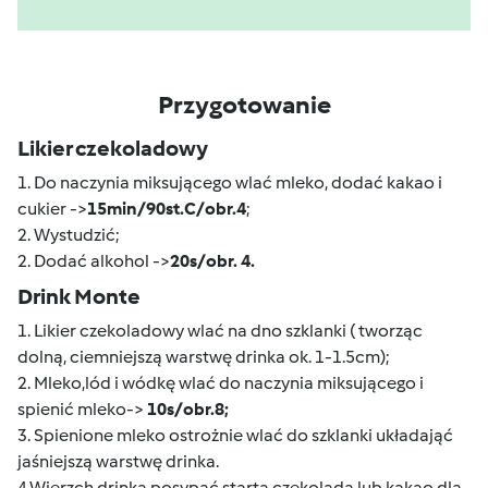
Przygotowanie
Likier czekoladowy
1. Do naczynia miksującego wlać mleko, dodać kakao i
cukier ->
15min/90st.C/obr.4
;
2. Wystudzić;
2. Dodać alkohol ->
20s/obr. 4.
Drink Monte
1. Likier czekoladowy wlać na dno szklanki ( tworząc
dolną, ciemniejszą warstwę drinka ok. 1-1.5cm);
2. Mleko,lód i wódkę wlać do naczynia miksującego i
spienić mleko->
10s/obr.8;
3. Spienione mleko ostrożnie wlać do szklanki układająć
jaśniejszą warstwę drinka.
4.Wierzch drinka posypać startą czekoladą lub kakao dla