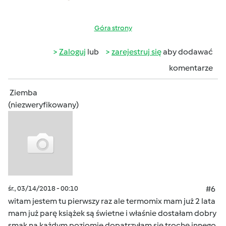
Góra strony
Zaloguj
lub
zarejestruj się
aby dodawać
komentarze
Ziemba
(niezweryfikowany)
śr., 03/14/2018 - 00:10
#6
witam jestem tu pierwszy raz ale termomix mam już 2 lata
mam już parę książek są świetne i właśnie dostałam dobry
smak na każdym poziomie dopatrzyłam się trochę innego