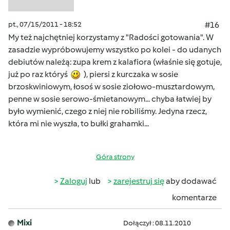
pt., 07/15/2011 - 18:52
#16
My też najchętniej korzystamy z "Radości gotowania". W
zasadzie wypróbowujemy wszystko po kolei - do udanych
debiutów należą: zupa krem z kalafiora (właśnie się gotuje,
już po raz któryś
), piersi z kurczaka w sosie
brzoskwiniowym, łosoś w sosie ziołowo-musztardowym,
penne w sosie serowo-śmietanowym... chyba łatwiej by
było wymienić, czego z niej nie robiliśmy. Jedyna rzecz,
która mi nie wyszła, to bułki grahamki...
Góra strony
Zaloguj
lub
zarejestruj się
aby dodawać
komentarze
Mixi
Dołączył : 08.11.2010