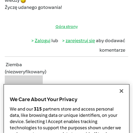
wiedzy
Życzę udanego gotowania!
Góra strony
Zaloguj
lub
zarejestruj się
aby dodawać
komentarze
Ziemba
(niezweryfikowany)
We Care About Your Privacy
We and our
315
partners store and access personal
data, like browsing data or unique identifiers, on your
śr., 03/14/2018 - 21:40
#3
device. Selecting I Accept enables tracking
technologies to support the purposes shown under we
Kulinarne ABC= to podstawa prawie każdego dnia