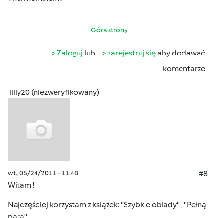
Góra strony
Zaloguj
lub
zarejestruj się
aby dodawać
komentarze
lilly20 (niezweryfikowany)
wt., 05/24/2011 - 11:48
#8
Witam !
Najczęściej korzystam z książek: ''Szybkie obiady'' , ''Pełną
parą'' .