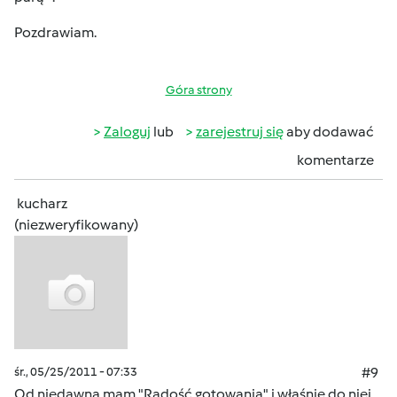
Pozdrawiam.
Góra strony
Zaloguj
lub
zarejestruj się
aby dodawać
komentarze
kucharz
(niezweryfikowany)
śr., 05/25/2011 - 07:33
#9
Od niedawna mam "Radość gotowania" i właśnie do niej