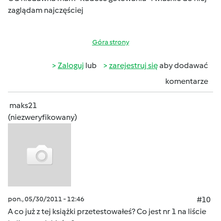
zaglądam najczęściej
Góra strony
Zaloguj
lub
zarejestruj się
aby dodawać
komentarze
maks21
(niezweryfikowany)
pon., 05/30/2011 - 12:46
#10
A co już z tej książki przetestowałeś? Co jest nr 1 na liście