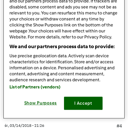
and our partners process data to provide. If trackers are
=Miodowy tydzień= to oczywiście miłość od pierwszego
disabled, some content and ads you see may not be as
wejrzenia w innych książkach też znajduje coś dobrego
relevant to you. You can resurface this menu to change
pozdrawiam
your choices or withdraw consent at any time by
clicking the Show Purposes link on the bottom of the
webpage .Your choices will have effect within our
Góra strony
Website. For more details, refer to our Privacy Policy.
We and our partners process data to provide:
Zaloguj
lub
zarejestruj się
aby dodawać
Use precise geolocation data. Actively scan device
komentarze
characteristics for identification. Store and/or access
information on a device. Personalised advertising and
Ziemba
content, advertising and content measurement,
(niezweryfikowany)
audience research and services development.
List of Partners (vendors)
Show Purposes
I Accept
śr., 03/14/2018 - 21:26
#4