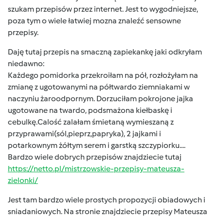
szukam przepisów przez internet. Jest to wygodniejsze,
poza tym o wiele łatwiej mozna znaleźć sensowne
przepisy.
Daję tutaj przepis na smaczną zapiekankę jaki odkryłam
niedawno:
Każdego pomidorka przekroiłam na pół, rozłożyłam na
zmianę z ugotowanymi na półtwardo ziemniakami w
naczyniu żaroodpornym. Dorzuciłam pokrojone jajka
ugotowane na twardo, podsmażona kiełbaskę i
cebulkę.Calość zalałam śmietaną wymieszaną z
przyprawami(sól,pieprz,papryka), 2 jajkami i
potarkownym żółtym serem i garstką szczypiorku....
Bardzo wiele dobrych przepisów znajdziecie tutaj
https://netto.pl/mistrzowskie-przepisy-mateusza-
zielonki/
Jest tam bardzo wiele prostych propozycji obiadowych i
sniadaniowych. Na stronie znajdziecie przepisy Mateusza