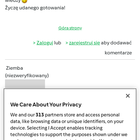
wiedzy
Życzę udanego gotowania!
Góra strony
Zaloguj
lub
zarejestruj się
aby dodawać
komentarze
Ziemba
(niezweryfikowany)
We Care About Your Privacy
We and our
313
partners store and access personal
data, like browsing data or unique identifiers, on your
śr., 03/14/2018 - 21:40
#3
device. Selecting I Accept enables tracking
technologies to support the purposes shown under we
Kulinarne ABC= to podstawa prawie każdego dnia