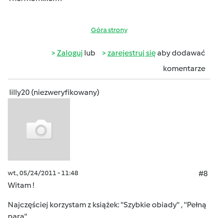
Góra strony
Zaloguj
lub
zarejestruj się
aby dodawać
komentarze
lilly20 (niezweryfikowany)
wt., 05/24/2011 - 11:48
#8
Witam !
Najczęściej korzystam z książek: ''Szybkie obiady'' , ''Pełną
parą'' .