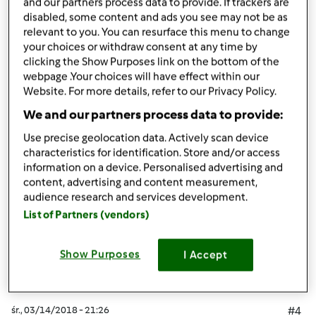
and our partners process data to provide. If trackers are
=Miodowy tydzień= to oczywiście miłość od pierwszego
disabled, some content and ads you see may not be as
wejrzenia w innych książkach też znajduje coś dobrego
relevant to you. You can resurface this menu to change
pozdrawiam
your choices or withdraw consent at any time by
clicking the Show Purposes link on the bottom of the
webpage .Your choices will have effect within our
Góra strony
Website. For more details, refer to our Privacy Policy.
We and our partners process data to provide:
Zaloguj
lub
zarejestruj się
aby dodawać
Use precise geolocation data. Actively scan device
komentarze
characteristics for identification. Store and/or access
information on a device. Personalised advertising and
Ziemba
content, advertising and content measurement,
(niezweryfikowany)
audience research and services development.
List of Partners (vendors)
Show Purposes
I Accept
śr., 03/14/2018 - 21:26
#4