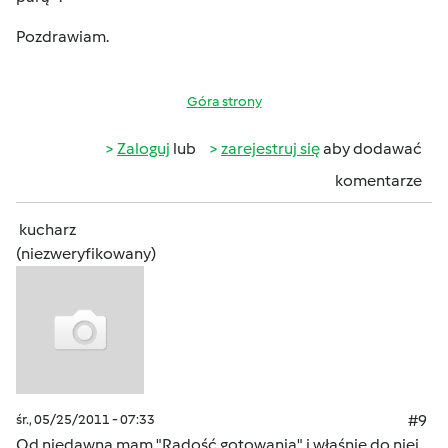
Pozdrawiam.
Góra strony
Zaloguj
lub
zarejestruj się
aby dodawać
komentarze
kucharz
(niezweryfikowany)
śr., 05/25/2011 - 07:33
#9
Od niedawna mam "Radość gotowania" i właśnie do niej