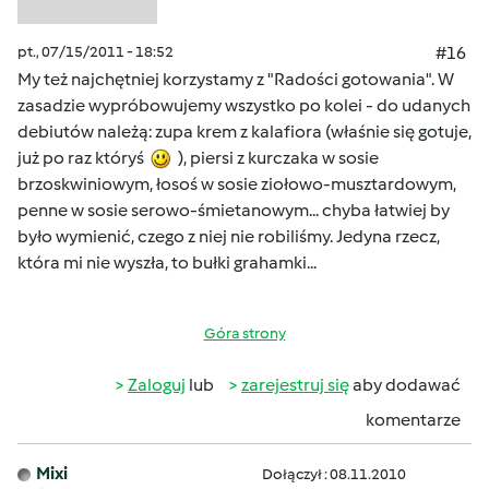
pt., 07/15/2011 - 18:52
#16
My też najchętniej korzystamy z "Radości gotowania". W
zasadzie wypróbowujemy wszystko po kolei - do udanych
debiutów należą: zupa krem z kalafiora (właśnie się gotuje,
już po raz któryś
), piersi z kurczaka w sosie
brzoskwiniowym, łosoś w sosie ziołowo-musztardowym,
penne w sosie serowo-śmietanowym... chyba łatwiej by
było wymienić, czego z niej nie robiliśmy. Jedyna rzecz,
która mi nie wyszła, to bułki grahamki...
Góra strony
Zaloguj
lub
zarejestruj się
aby dodawać
komentarze
Mixi
Dołączył : 08.11.2010