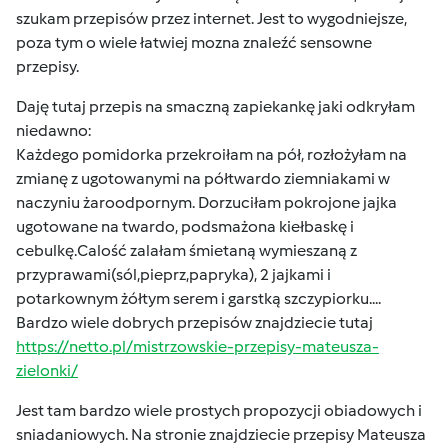
szukam przepisów przez internet. Jest to wygodniejsze,
poza tym o wiele łatwiej mozna znaleźć sensowne
przepisy.
Daję tutaj przepis na smaczną zapiekankę jaki odkryłam
niedawno:
Każdego pomidorka przekroiłam na pół, rozłożyłam na
zmianę z ugotowanymi na półtwardo ziemniakami w
naczyniu żaroodpornym. Dorzuciłam pokrojone jajka
ugotowane na twardo, podsmażona kiełbaskę i
cebulkę.Calość zalałam śmietaną wymieszaną z
przyprawami(sól,pieprz,papryka), 2 jajkami i
potarkownym żółtym serem i garstką szczypiorku....
Bardzo wiele dobrych przepisów znajdziecie tutaj
https://netto.pl/mistrzowskie-przepisy-mateusza-
zielonki/
Jest tam bardzo wiele prostych propozycji obiadowych i
sniadaniowych. Na stronie znajdziecie przepisy Mateusza