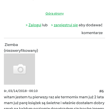
Góra strony
Zaloguj
lub
zarejestruj się
aby dodawać
komentarze
Ziemba
(niezweryfikowany)
śr., 03/14/2018 - 00:10
#6
witam jestem tu pierwszy raz ale termomix mam już 2 lata
mam już parę książek są świetne i właśnie dostałam dobry
smak na każdym poziomie dopatrzyłam się trochę innego