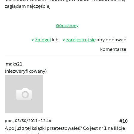
zaglądam najczęściej
Góra strony
Zaloguj
lub
zarejestruj się
aby dodawać
komentarze
maks21
(niezweryfikowany)
pon., 05/30/2011 - 12:46
#10
A co już z tej książki przetestowałeś? Co jest nr 1 na liście