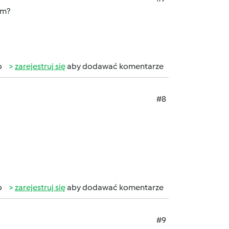
em?
b
zarejestruj się
aby dodawać komentarze
#8
b
zarejestruj się
aby dodawać komentarze
#9