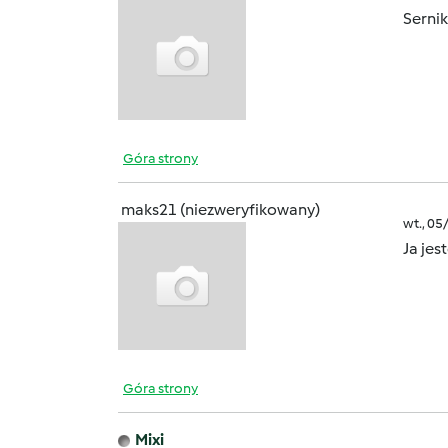
Serni
Góra strony
maks21 (niezweryfikowany)
wt., 05
Ja jes
Góra strony
Mixi