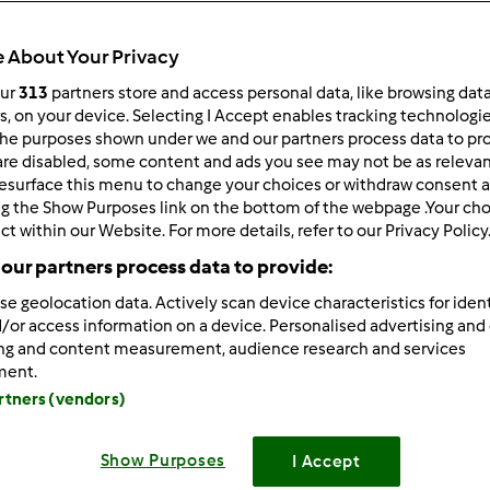
 po:
Wyników na stronę:
 About Your Privacy
owsze wyniki
10
our
313
partners store and access personal data, like browsing dat
rs, on your device. Selecting I Accept enables tracking technologi
he purposes shown under we and our partners process data to prov
are disabled, some content and ads you see may not be as relevan
esurface this menu to change your choices or withdraw consent a
ng the Show Purposes link on the bottom of the webpage .Your choi
ct within our Website. For more details, refer to our Privacy Policy
01/11/2021 - 13:55
 rzadko korzystam z książek kucharskich, raczej szukam przepi
our partners process data to provide:
wiele łatwiej mozna znaleźć sensowne przepisy.
se geolocation data. Actively scan device characteristics for ident
/or access information on a device. Personalised advertising and
utaj przepis na smaczną zapiekankę jaki odkryłam niedawno:
ing and content measurement, audience research and services
go pomidorka przekroiłam na pół, rozłożyłam na zmianę z ug
ment.
niu żaroodpornym. Dorzuciłam pokrojone jajka ugotowane na 
artners (vendors)
kę.Calość zalałam śmietaną wymieszaną z przyprawami(sól,piep
i garstką szczypiorku....
Show Purposes
 wiele dobrych przepisów znajdziecie tutaj
I Accept
//netto.pl/mistrzowskie-przepisy-mateusza-zielonki/