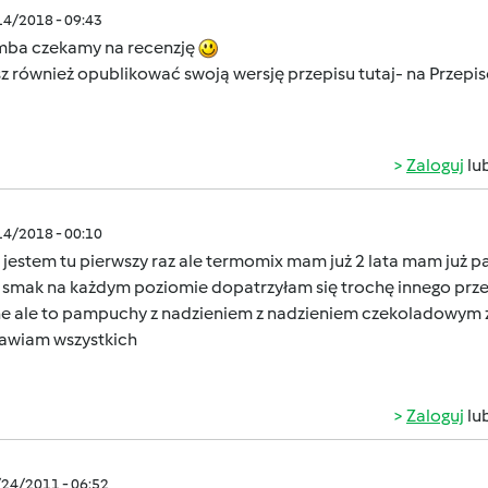
/14/2018 - 09:43
ba czekamy na recenzję
z również opublikować swoją wersję przepisu tutaj- na Przepi
Zaloguj
lu
/14/2018 - 00:10
jestem tu pierwszy raz ale termomix mam już 2 lata mam już pa
smak na każdym poziomie dopatrzyłam się trochę innego przepi
ne ale to pampuchy z nadzieniem z nadzieniem czekoladowym z
awiam wszystkich
Zaloguj
lu
/24/2011 - 06:52