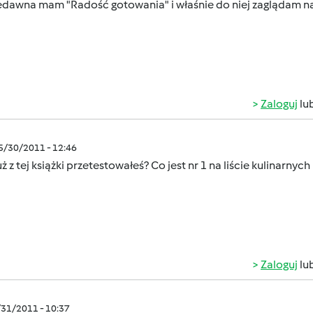
edawna mam "Radość gotowania" i właśnie do niej zaglądam na
Zaloguj
lu
05/30/2011 - 12:46
uż z tej książki przetestowałeś? Co jest nr 1 na liście kulinarnych
Zaloguj
lu
/31/2011 - 10:37