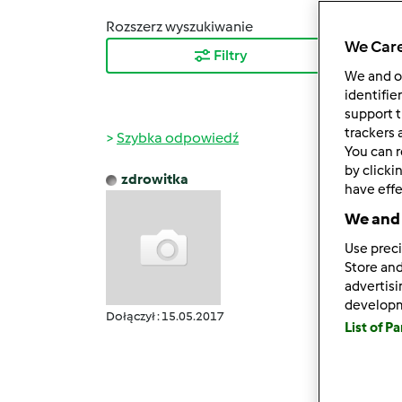
Rozszerz wyszukiwanie
Sortuj
We Care
Filtry
Najn
We and 
identifie
support t
trackers 
Szybka odpowiedź
You can r
by clicki
zdrowitka
have effe
pon., 
Bardzo
We and 
tym o 
Use preci
Store and
Daję t
advertis
Każde
develop
naczy
Dołączył : 15.05.2017
List of P
cebul
serem 
Bardzo
https: