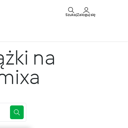
Szukaj
Zaloguj się
ążki na
omixa