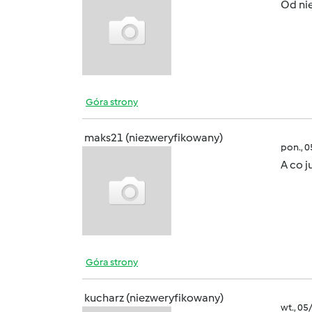
Od ni
Góra strony
maks21 (niezweryfikowany)
pon., 
A co j
Góra strony
kucharz (niezweryfikowany)
wt., 05