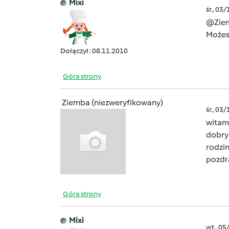
Mixi
śr., 03
@Ziem
Możes
Dołączył : 08.11.2010
Góra strony
Ziemba (niezweryfikowany)
śr., 03
witam 
dobry 
rodzi
pozdr
Góra strony
Mixi
wt., 05