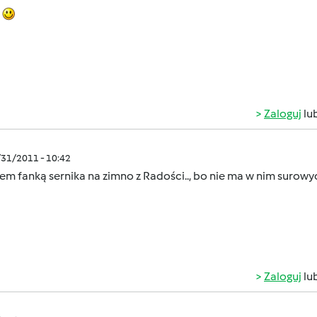
k
Zaloguj
lu
/31/2011 - 10:42
tem fanką sernika na zimno z Radości.., bo nie ma w nim surowych
Zaloguj
lu