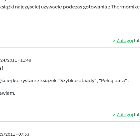
j książki najczęsciej używacie podczas gotowania z Thermomix
Zaloguj
lu
/24/2011 - 11:48
 !
ściej korzystam z książek: ''Szybkie obiady'' , ''Pełną parą'' .
awiam.
Zaloguj
lu
/25/2011 - 07:33