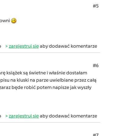
#5
sowni
b
zarejestruj się
aby dodawać komentarze
#6
rę książek są świetne i właśnie dostałam
su na kluski na parze uwielbiane przez całą
araz będe robić potem napisze jak wyszły
b
zarejestruj się
aby dodawać komentarze
#7