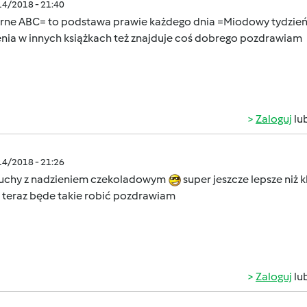
/14/2018 - 21:40
arne ABC= to podstawa prawie każdego dnia =Miodowy tydzień
enia w innych książkach też znajduje coś dobrego pozdrawiam
Zaloguj
lu
/14/2018 - 21:26
chy z nadzieniem czekoladowym
super jeszcze lepsze niż 
 teraz będe takie robić pozdrawiam
Zaloguj
lu