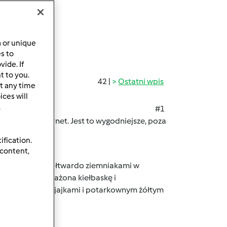
a or unique
es to
ide. If
t to you.
42 |
Ostatni wpis
t any time
ces will
.
#1
sów przez internet. Jest to wygodniejsze, poza
ification.
 content,
otowanymi na półtwardo ziemniakami w
twardo, podsmażona kiełbaskę i
rz,papryka), 2 jajkami i potarkownym żółtym