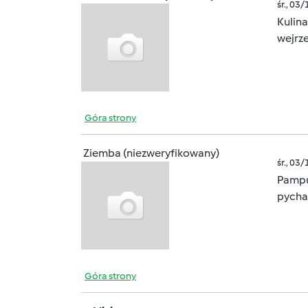
śr., 03
Kulin
wejrz
Góra strony
Ziemba (niezweryfikowany)
śr., 03
Pampu
pycha
Góra strony