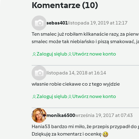
Komentarze
(10)
sebas401
listopada 19, 2019 at 12:17
Ten smalec już robiłam kilkanaście razy, za pier
smalec może tak niebiańsko i piszą smakować, ja
Zaloguj się
lub
Utwórz nowe konto
listopada 14, 2018 at 16:14
własnie robie ciekawe co z tego wyjdzie
Zaloguj się
lub
Utwórz nowe konto
monika6500
września 19, 2017 at 07:43
Hania53 bardzo mi miło, że przepis przypadł do
Dziękuję za komentarz i ocenkę