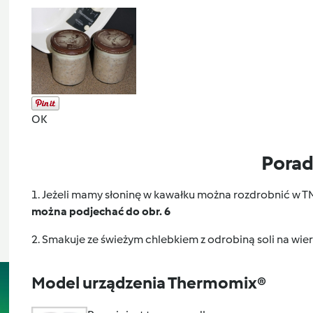
OK
Pora
1. Jeżeli mamy słoninę w kawałku można rozdrobnić w 
można podjechać do obr. 6
2. Smakuje ze śwież
ym chlebkiem z odrobiną soli na wie
Model urządzenia Thermomix®