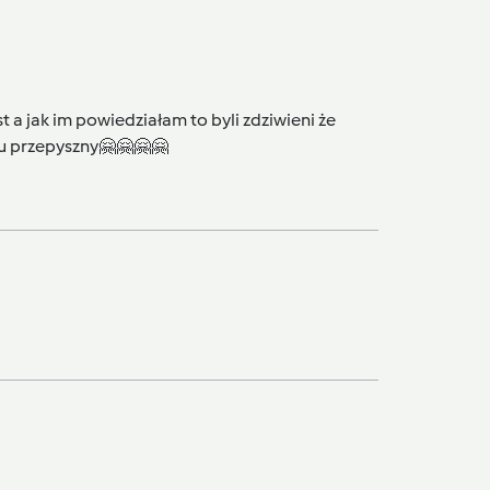
 a jak im powiedziałam to byli zdziwieni że
stu przepyszny🤗🤗🤗🤗