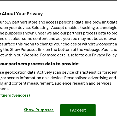
Czas całkowity
40min
 About Your Privacy
our
315
partners store and access personal data, like browsing dat
rs, on your device. Selecting I Accept enables tracking technologi
porcja/porcje/porcji
he purposes shown under we and our partners process data to prov
2
słoik/słoiki/słoików
are disabled, some content and ads you see may not be as relevan
esurface this menu to change your choices or withdraw consent a
ng the Show Purposes link on the bottom of the webpage .Your choi
ct within our Website. For more details, refer to our Privacy Policy
Poziom
Łatwy
our partners process data to provide:
se geolocation data. Actively scan device characteristics for ident
/or access information on a device. Personalised advertising and
ing and content measurement, audience research and services
ment.
artners (vendors)
Show Purposes
I Accept