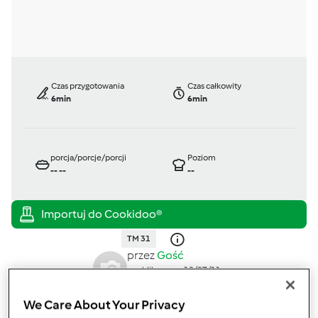
Czas przygotowania
Czas całkowity
6min
6min
porcja/porcje/porcji
Poziom
--
--
--
TM 31
przez
Gość
opublikowany: 18/07/11
zmieniono dnia: 29/11/11
We Care About Your Privacy
Dodaj do moich kolekcji