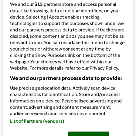
We and our
315
partners store and access personal
podziel się przepisem
data, like browsing data or unique identifiers, on your
Stwórz wariant
device. Selecting I Accept enables tracking
technologies to support the purposes shown under we
and our partners process data to provide. If trackers are
disabled, some content and ads you see may not be as
relevant to you. You can resurface this menu to change
your choices or withdraw consent at any time by
clicking the Show Purposes link on the bottom of the
Składniki
webpage .Your choices will have effect within our
Website. For more details, refer to our Privacy Policy.
4
łyżeczki
cukru
We and our partners process data to provide:
1 jajko
Use precise geolocation data. Actively scan device
Lista zakupów
characteristics for identification. Store and/or access
information on a device. Personalised advertising and
content, advertising and content measurement,
audience research and services development.
List of Partners (vendors)