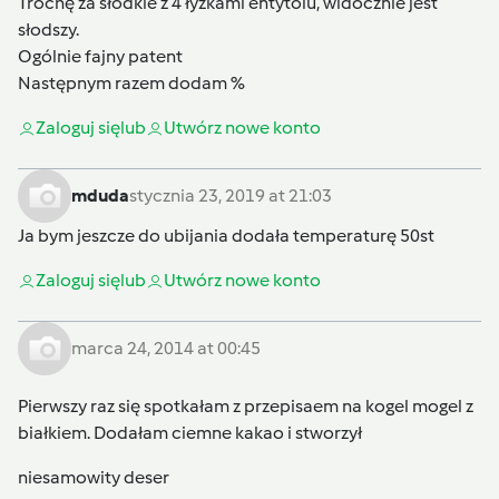
Trochę za słodkie z 4 łyżkami entytolu, widocznie jest
słodszy.
Ogólnie fajny patent
Następnym razem dodam %
Zaloguj się
lub
Utwórz nowe konto
mduda
stycznia 23, 2019 at 21:03
Ja bym jeszcze do ubijania dodała temperaturę 50st
Zaloguj się
lub
Utwórz nowe konto
marca 24, 2014 at 00:45
Pierwszy raz się spotkałam z przepisaem na kogel mogel z
białkiem. Dodałam ciemne kakao i stworzył
niesamowity deser