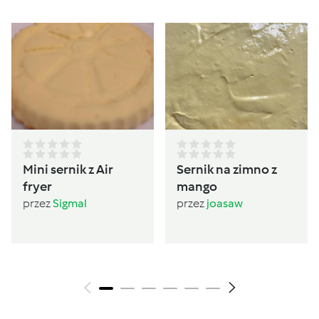
Mini sernik z Air
Sernik na zimno z
fryer
mango
przez
Sigmal
przez
joasaw