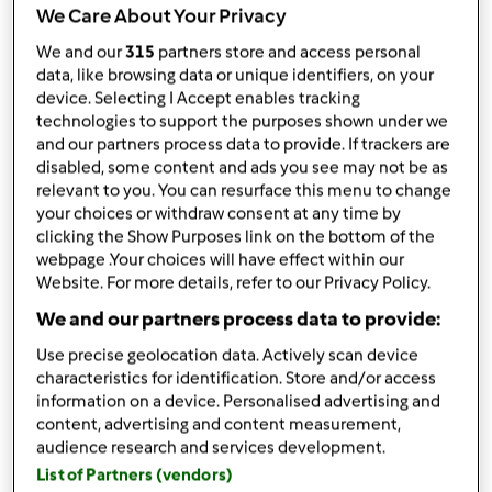
We Care About Your Privacy
Składniki
We and our
315
partners store and access personal
Ciasto marchewkowe
data, like browsing data or unique identifiers, on your
device. Selecting I Accept enables tracking
75
g
orzechów włoskich, łuskanych, połówek
technologies to support the purposes shown under we
300
g
marchwi,
pokrojonej na kawałki
and our partners process data to provide. If trackers are
10
g
korzenia imbiru, świeżego
disabled, some content and ads you see may not be as
4
jajka
relevant to you. You can resurface this menu to change
150
g
oleju słonecznikowego
your choices or withdraw consent at any time by
150
g
cukru
clicking the Show Purposes link on the bottom of the
webpage .Your choices will have effect within our
300
g
mąki pszennej
Website. For more details, refer to our Privacy Policy.
2
łyżeczki
cynamonu, mielonego
2
łyżeczki
proszku do pieczenia
We and our partners process data to provide:
Krem
Use precise geolocation data. Actively scan device
characteristics for identification. Store and/or access
150
g
cukru
information on a device. Personalised advertising and
1/2
opakowania
cukru waniliowego
content, advertising and content measurement,
500
g
sera mascarpone
audience research and services development.
List of Partners (vendors)
Lista zakupów