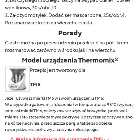
1. Do czystego i suchego naczynia wsypać cukier i cukier
wanilinowy, 30s/obr.10
2. Założyć motylek. Dodać ser mascarpone, 25s/obr.4.
Rozsmarować krem na wierzchu ciasta
Porady
Ciasto można po przestudzeniu przekroić na pół i krem
rozsmarować zarówno w środku jak i na wierzchu
Model urządzenia Thermomix®
Przepis jest tworzony dla
TM 5
Jeżeli używasz miarki TM6 w swoim urządzeniu TM5:
W przypadku gotowania (duszenia) w temperaturze 95°C i wyższej
zamiast miarki TM6, należy zawsze używać koszyczka, ponieważ
miarka TM6 szczelnie zamyka pokrywę. Koszyczek spoczywa luźno
na górze naczynia, przepuszcza parę, a także zapobiega
rozpryskiwaniu potrawy z naczynia miksującego.
Ważna informacja dla urządzenia TM5