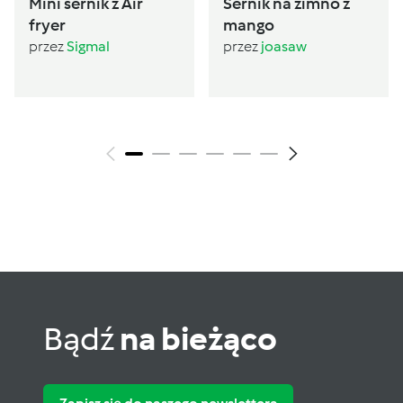
Mini sernik z Air
Sernik na zimno z
fryer
mango
przez
Sigmal
przez
joasaw
Bądź
na bieżąco