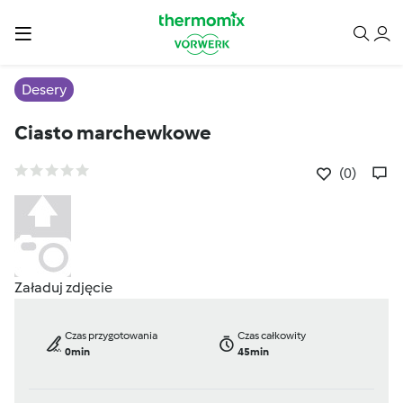
Desery
Ciasto marchewkowe
(0)
Załaduj zdjęcie
Czas przygotowania
Czas całkowity
0min
45min