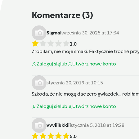
Komentarze
(3)
Sigmal
września 30, 2025 at 17:34
1.0
Zrobiłam, nie moje smaki. Faktycznie trochę przy
Zaloguj się
lub
Utwórz nowe konto
stycznia 20, 2019 at 10:15
Szkoda, że nie mogę dac zero gwiazdek... robił
Zaloguj się
lub
Utwórz nowe konto
vvviiikkkiii
stycznia 5, 2018 at 19:28
5.0