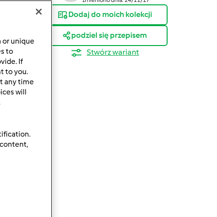
Dodaj do moich kolekcji
podziel się przepisem
a or unique
es to
Stwórz wariant
ide. If
t to you.
t any time
ces will
.
ification.
 content,