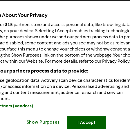
Czas całkowity
10min
 About Your Privacy
our
315
partners store and access personal data, like browsing dat
rs, on your device. Selecting I Accept enables tracking technologi
porcja/porcje/porcji
he purposes shown under we and our partners process data to prov
4
porcja/porcje/porcji
are disabled, some content and ads you see may not be as relevan
esurface this menu to change your choices or withdraw consent a
ng the Show Purposes link on the bottom of the webpage .Your choi
ct within our Website. For more details, refer to our Privacy Policy
Poziom
Łatwy
our partners process data to provide:
se geolocation data. Actively scan device characteristics for ident
/or access information on a device. Personalised advertising and
ing and content measurement, audience research and services
ment.
artners (vendors)
Show Purposes
I Accept