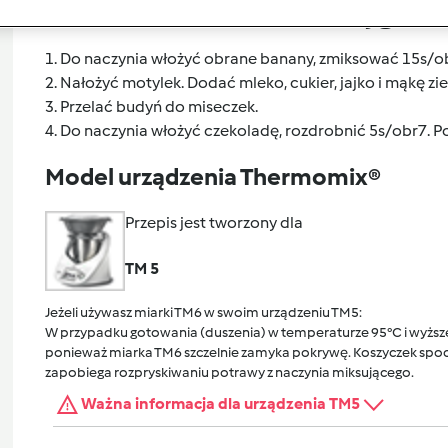
Przygoto
1. Do naczynia włożyć obrane banany, zmiksować 15s/o
2. Nałożyć motylek. Dodać mleko, cukier, jajko i mąkę 
3. Przelać budyń do miseczek.
4. Do naczynia włożyć czekoladę, rozdrobnić 5s/obr7. 
Model urządzenia Thermomix®
Przepis jest tworzony dla
TM 5
Jeżeli używasz miarki TM6 w swoim urządzeniu TM5:
W przypadku gotowania (duszenia) w temperaturze 95°C i wyższej
ponieważ miarka TM6 szczelnie zamyka pokrywę. Koszyczek spocz
zapobiega rozpryskiwaniu potrawy z naczynia miksującego.
Ważna informacja dla urządzenia TM5