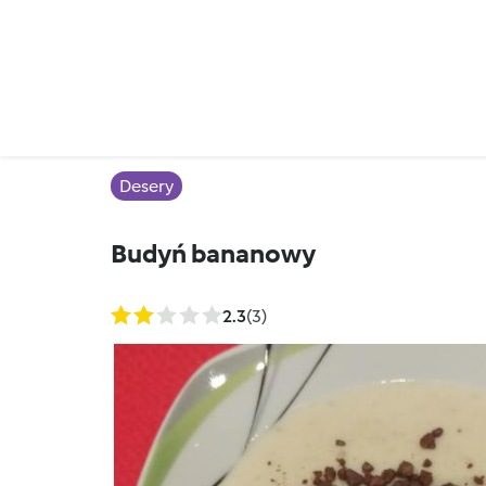
Desery
Budyń bananowy
2.3
(3)