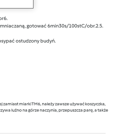
wanie
br6.
ziemniaczaną, gotować 6min30s/100stC/obr.2.5.
Posypać ostudzony budyń.
 zamiast miarki TM6, należy zawsze używać koszyczka,
ywa luźno na górze naczynia, przepuszcza parę, a także