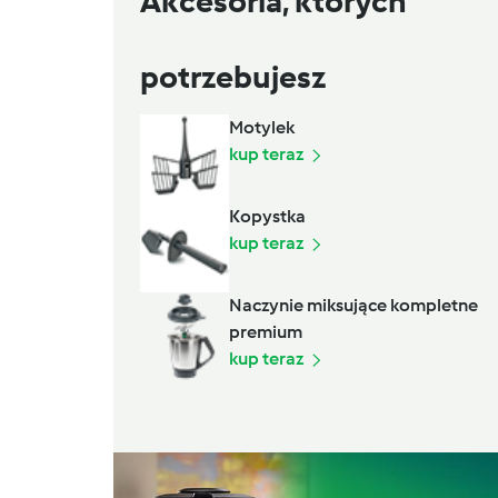
Akcesoria, których
potrzebujesz
Motylek
kup teraz
Kopystka
kup teraz
Naczynie miksujące kompletne
premium
kup teraz