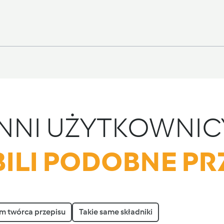
INNI UŻYTKOWNIC
ILI PODOBNE PR
m twórca przepisu
Takie same składniki