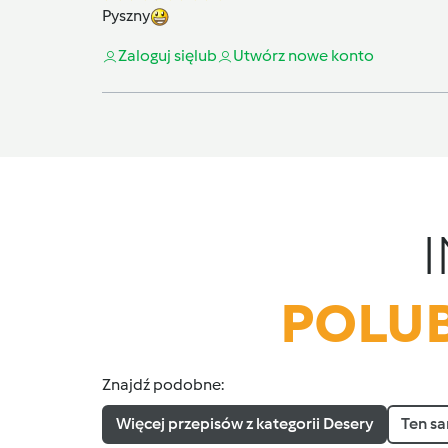
Pyszny
Zaloguj się
lub
Utwórz nowe konto
POLUB
Znajdź podobne:
Więcej przepisów z kategorii Desery
Ten sa