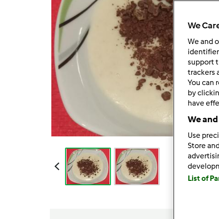
We Care
We and 
identifie
support t
trackers 
You can r
by clicki
have effe
We and 
Use preci
Store and
advertis
develop
List of P