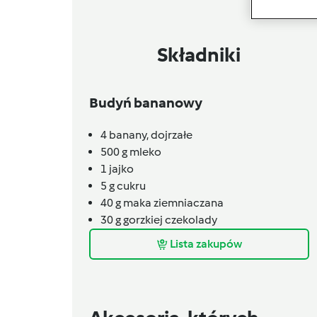
Składniki
Budyń bananowy
4
banany, dojrzałe
500
g
mleko
1
jajko
5
g
cukru
40
g
maka ziemniaczana
30
g
gorzkiej czekolady
Lista zakupów