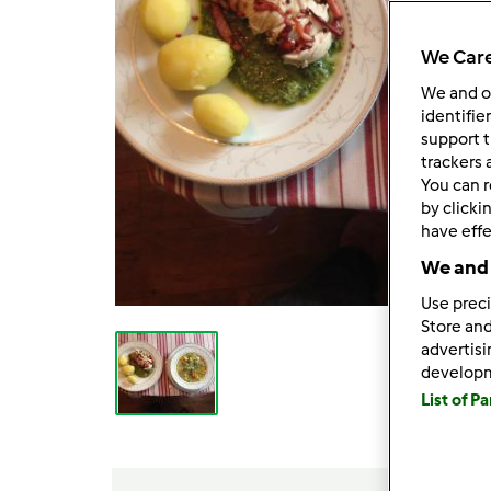
We Care
We and 
identifie
support t
trackers 
You can r
by clicki
have effe
We and 
Use preci
Store and
advertis
develop
List of P