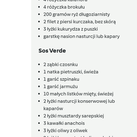
4
różyczka brokułu
200
gramów
ryż długoziarnisty
2
filet z piersi kurczaka, bez skórą
3
łyżki
kukurydza z puszki
garstkę nasion nasturcji lub kapary
Sos Verde
2
ząbki
czosnku
1
natka pietruszki, świeża
1
garść szpinaku
1
garść jarmużu
10
małych listków
mięty, świeżej
2
łyżki
nasturcji konserwowej lub
kaparów
2
łyżki
musztardy sarepskiej
3
kawałki
anachois
3
łyżki
oliwy z oliwek