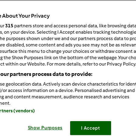
Czas całkowity
33min
 About Your Privacy
our
315
partners store and access personal data, like browsing dat
rs, on your device. Selecting I Accept enables tracking technologi
porcja/porcje/porcji
he purposes shown under we and our partners process data to prov
2
litr/litra/litry/litrów
are disabled, some content and ads you see may not be as relevan
esurface this menu to change your choices or withdraw consent a
ng the Show Purposes link on the bottom of the webpage .Your choi
ct within our Website. For more details, refer to our Privacy Policy
Poziom
Łatwy
our partners process data to provide:
se geolocation data. Actively scan device characteristics for ident
/or access information on a device. Personalised advertising and
ing and content measurement, audience research and services
ment.
artners (vendors)
Show Purposes
I Accept