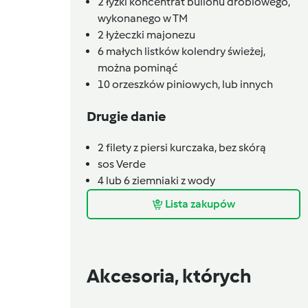
2
łyżki
koncentrat bulionu drobiowego,
wykonanego w TM
2
łyżeczki
majonezu
6
małych listków
kolendry świeżej,
można pominąć
10
orzeszków piniowych,
lub innych
Drugie danie
2
filety z piersi kurczaka, bez skórą
sos Verde
4 lub 6
ziemniaki z wody
Lista zakupów
Akcesoria, których