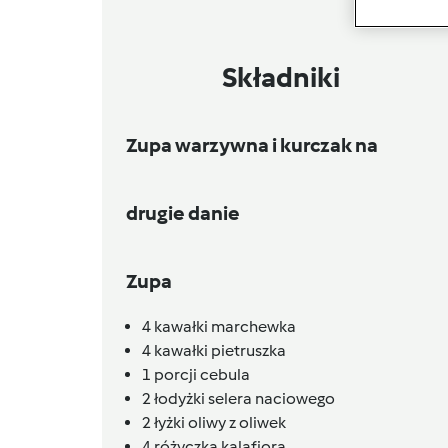
Składniki
Zupa warzywna i kurczak na
drugie danie
Zupa
4
kawałki
marchewka
4
kawałki
pietruszka
1
porcji
cebula
2
łodyżki
selera naciowego
2
łyżki
oliwy z oliwek
4
różyczka kalafiora