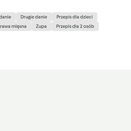
danie
Drugie danie
Przepis dla dzieci
rawa mięsna
Zupa
Przepis dla 2 osób