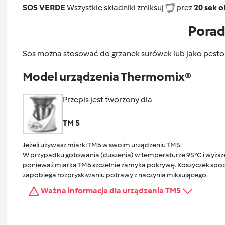
SOS VERDE
Wszystkie składniki zmiksuj
prez
20 sek o
Pora
Sos można stosować do grzanek surówek lub jako pes
Model urządzenia Thermomix®
Przepis jest tworzony dla
TM 5
Jeżeli używasz miarki TM6 w swoim urządzeniu TM5:
W przypadku gotowania (duszenia) w temperaturze 95°C i wyższej
ponieważ miarka TM6 szczelnie zamyka pokrywę. Koszyczek spocz
zapobiega rozpryskiwaniu potrawy z naczynia miksującego.
Ważna informacja dla urządzenia TM5