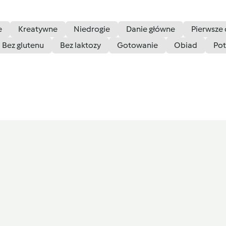
e
Kreatywne
Niedrogie
Danie główne
Pierwsze 
Bez glutenu
Bez laktozy
Gotowanie
Obiad
Pot