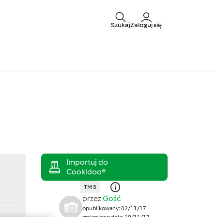
Szukaj
Zaloguj się
TM 5
przez
Gość
opublikowany: 02/11/17
zmieniono dnia: 19/11/17