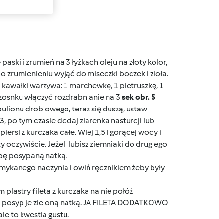
wanie
paski i zrumień na 3 łyżkach oleju na złoty kolor,
o zrumienieniu wyjąć do miseczki boczek i zioła.
 kawałki warzywa: 1 marchewkę, 1 pietruszkę, 1
zosnku włączyć rozdrabnianie na 3
sek obr. 5
bulionu drobiowego, teraz się duszą, ustaw
, po tym czasie dodaj ziarenka nasturcji lub
 piersi z kurczaka całe. Wlej 1,5 l gorącej wody i
 oczywiście. Jeżeli lubisz ziemniaki do drugiego
upę posypaną natką.
zamykanego naczynia i owiń ręcznikiem żeby były
m plastry fileta z kurczaka na nie połóż
i posyp je zieloną natką. JA FILETA DODATKOWO
 to kwestia gustu.