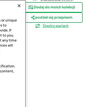
Dodaj do moich kolekcji
podziel się przepisem
a or unique
es to
Stwórz wariant
ide. If
t to you.
t any time
ces will
.
ification.
 content,