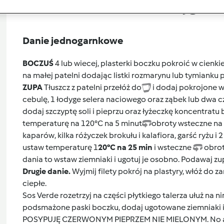
Przygoto
Danie jednogarnkowe
BOCZUŚ
4 lub wiecej, plasterki boczku pokroić w cienkie 
na małej patelni dodając listki rozmarynu lub tymianku p
ZUPA
Tłuszcz z patelni przełóż do
i dodaj pokrojone w
cebulę, 1 łodyge selera naciowego oraz ząbek lub dwa c
dodaj szczyptę soli i pieprzu oraz łyżeczkę koncentratu 
temperaturę na 120°C na 5 minut
obroty wsteczne na 3
kaparów, kilka różyczek brokułu i kalafiora, garść ryżu i 2
ustaw temperaturę 1
20°C na 25 min
i wsteczne
obroty
dania to wstaw ziemniaki i ugotuj je osobno. Podawaj z
Drugie danie.
Wyjmij filety pokrój na plastyry, włóż do 
ciepłe.
Sos Verde rozetrzyj na części płytkiego talerza ułuż na ni
podsmażone paski boczku, dodaj ugotowane ziemniaki 
POSYPUJĘ CZERWONYM PIEPRZEM NIE MIELONYM. No ale