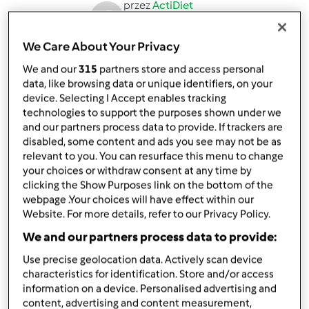
przez
ActiDiet
opublikowany: 18/10/23
zmieniono dnia: 18/10/23
We Care About Your Privacy
Dodaj do moich kolekcji
We and our
315
partners store and access personal
podziel się przepisem
data, like browsing data or unique identifiers, on your
device. Selecting I Accept enables tracking
Stwórz wariant
technologies to support the purposes shown under we
and our partners process data to provide. If trackers are
disabled, some content and ads you see may not be as
relevant to you. You can resurface this menu to change
your choices or withdraw consent at any time by
clicking the Show Purposes link on the bottom of the
webpage .Your choices will have effect within our
Składniki
Website. For more details, refer to our Privacy Policy.
Kurczak z warzywami po chińsku (1600)
We and our partners process data to provide:
120
g
piersi z kurczaka
Use precise geolocation data. Actively scan device
80
g
marchewki
characteristics for identification. Store and/or access
80
g
papryki czerwonej
information on a device. Personalised advertising and
content, advertising and content measurement,
5
g
oliwy z oliwek