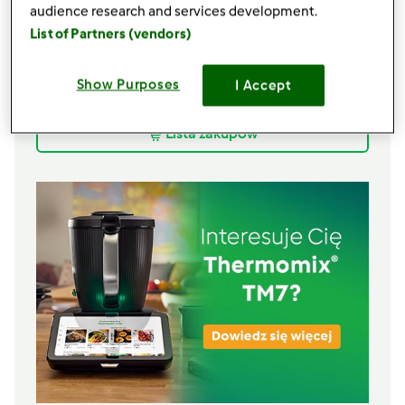
audience research and services development.
50
g
ryżu brązowego
List of Partners (vendors)
0,5
łyżeczki
musztardy
50
g
Kapusty pekińskiej
25
g
sosu słodkiego-chilli
Show Purposes
I Accept
1
łyżeczki
sezamu
Lista zakupów