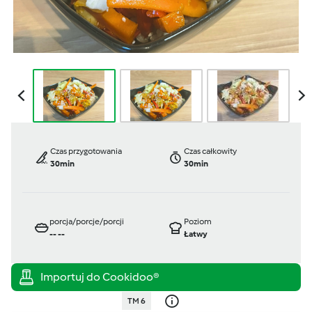
Czas przygotowania
Czas całkowity
30min
30min
porcja/porcje/porcji
Poziom
--
--
Łatwy
TM 6