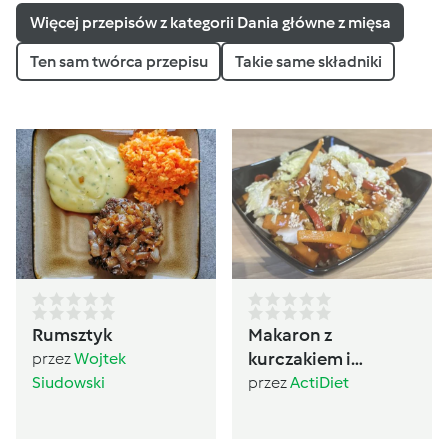
Więcej przepisów z kategorii Dania główne z mięsa
Ten sam twórca przepisu
Takie same składniki
Rumsztyk
Makaron z
kurczakiem i
przez
Wojtek
warzywami po
Siudowski
przez
ActiDiet
chińsku (600)