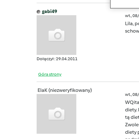
gabi49
wt., 08
Lila, 
schowa
Dołączył : 29.04.2011
Góra strony
ElaK (niezweryfikowany)
wt., 08
WQita
diety.
tą die
Zwolen
diety 