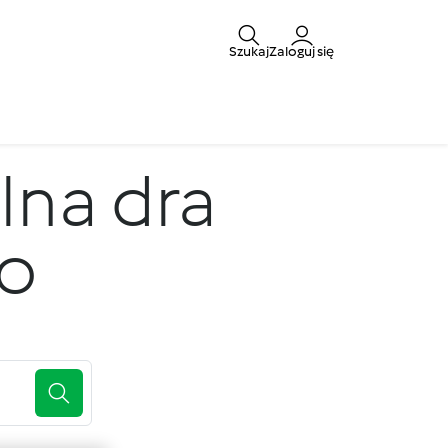
Szukaj
Zaloguj się
lna dra
o