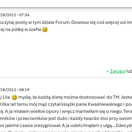
/28/2012 - 07:34
poczytaj posty w tym dziale Forum. Dowiesz się coś więcej od i
j na półkę w szafie.
Zaloguj
lu
/28/2012 - 08:19
j Lila
myślę, że każdą dietę można dostosować do TM. Jeste
 Kilka lat temu mój mąż czytał książki pana Kwaśniewskiego i
tę. A ja miałam wielkie opory i wręcz martwiłam się o niego. Te
ników i przeciwników jest dużo i każdy twardo stoi przy swoim zd
po jakimś czasie zrezygnował. A ja odetchnęłam z ulgą... Zde