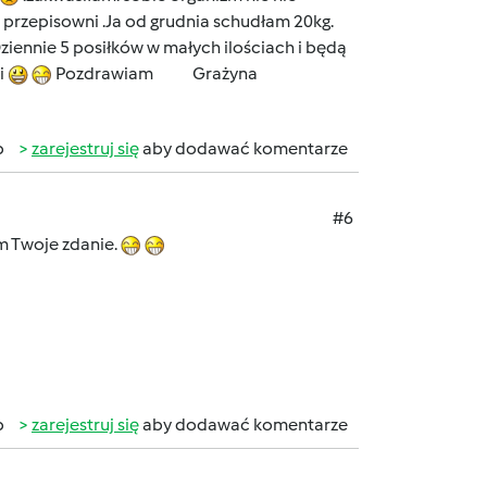
w przepisowni .Ja od grudnia schudłam 20kg.
iennie 5 posiłków w małych ilościach i będą
i
Pozdrawiam Grażyna
b
zarejestruj się
aby dodawać komentarze
#6
am Twoje zdanie.
b
zarejestruj się
aby dodawać komentarze