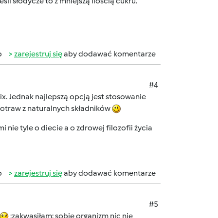
śli słodycze to z mniejszą ilością cukru.
b
zarejestruj się
aby dodawać komentarze
#4
x. Jednak najlepszą opcją jest stosowanie
potraw z naturalnych składników
nie tyle o diecie a o zdrowej filozofii życia
b
zarejestruj się
aby dodawać komentarze
#5
:zakwasiłam: sobie organizm nic nie