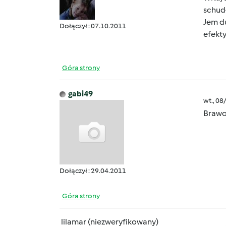
schudł
Jem d
Dołączył : 07.10.2011
efekt
Góra strony
gabi49
wt., 08
Brawo 
Dołączył : 29.04.2011
Góra strony
lilamar (niezweryfikowany)