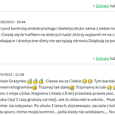
Zaloguj
lu
/28/2012 - 20:46
 pod kontrolą endokrynologa i dietetyczki,bo sama z siebie ni
Cieszę się że trafiłam na dobrych ludzi ,którzy wyjasnili mi n
zające i drastyczne diety nie sprzyjają zdrowiu.Dziękuję za 
Zaloguj
lu
/29/2012 - 21:38
iale Grazynko
Ciesze sie za Ciebie
Tym bardziej
eniem kilogramòw
Trzymaj tak dalej
Trzymamy kciuki
m, z moja còrka. Najpierw ( miala z 8 lat) przestala prawie jesc
ruba ( byl 2 razy grubszy od niej)...Jak to dzieciaki w szkole... M
nie sie odzywiac. Po okolo 3 latach, dojrzewajac, zaczela z kole
la sporo, mimo mojej kontroli.... jadla kiedy nie widzialam....