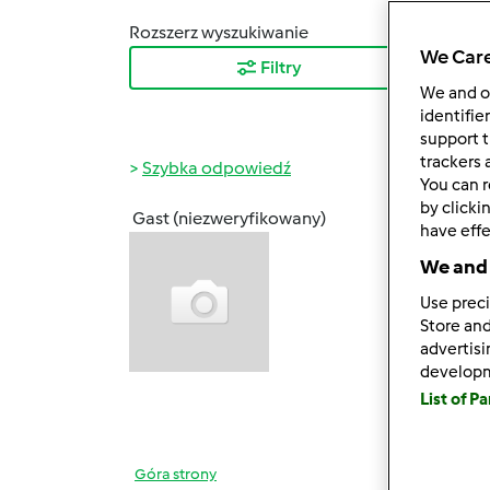
Rozszerz wyszukiwanie
Sortuj
We Care
Filtry
Najn
We and 
identifie
support t
trackers 
Szybka odpowiedź
You can r
by clicki
Gast (niezweryfikowany)
have effe
pon., 
Witam
We and 
Use preci
Od ni
Store and
wykor
advertis
bliski
develop
List of P
Pozdr
Góra strony