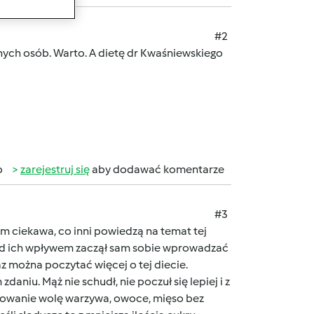
#2
nnych osób. Warto. A dietę dr Kwaśniewskiego
b
zarejestruj się
aby dodawać komentarze
#3
m ciekawa, co inni powiedzą na temat tej
 pod ich wpływem zaczął sam sobie wprowadzać
raz można poczytać więcej o tej diecie.
aniu. Mąż nie schudł, nie poczuł się lepiej i z
cydowanie wolę warzywa, owoce, mięso bez