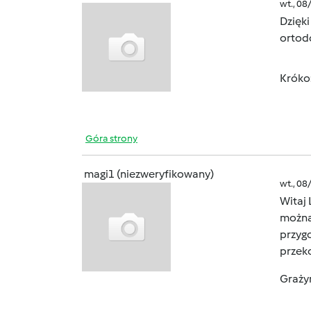
wt., 08
Dzięk
ortodo
Króko:
Góra strony
magi1 (niezweryfikowany)
wt., 08
Witaj 
można 
przygo
przek
Grażyn