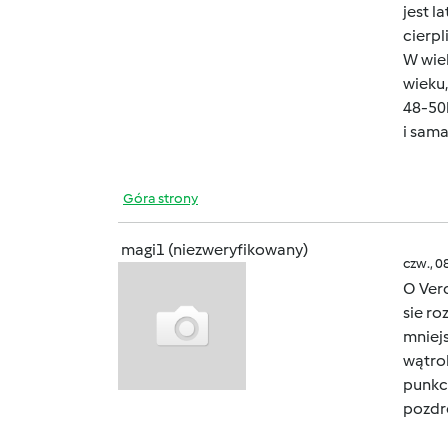
jest l
cierpl
W wiek
wieku,
48-50k
i sama
Góra strony
magi1 (niezweryfikowany)
czw., 0
O Verc
sie ro
mniejs
wątr
punkc
pozdr