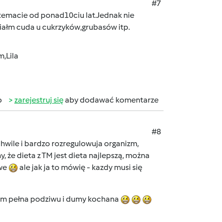
#7
temacie od ponad10ciu lat.Jednak nie
ziałm cuda u cukrzyków,grubasów itp.
,Lila
b
zarejestruj się
aby dodawać komentarze
#8
chwile i bardzo rozregulowuja organizm,
 że dieta z TM jest dieta najlepszą, można
owe
ale jak ja to mówię - kazdy musi się
em pełna podziwu i dumy kochana