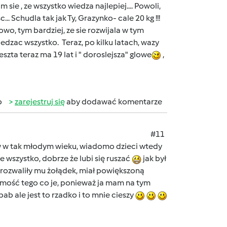
sie , ze wszystko wiedza najlepiej.... Powoli,
... Schudla tak jak Ty, Grazynko- cale 20 kg !!!
owo, tym bardziej, ze sie rozwijala w tym
jedzac wszystko. Teraz, po kilku latach, wazy
szta teraz ma 19 lat i " doroslejsza" glowe
,
b
zarejestruj się
aby dodawać komentarze
#11
 w tak młodym wieku, wiadomo dzieci wtedy
 wszystko, dobrze że lubi się ruszać
jak był
 rozwaliły mu żołądek, miał powiększoną
adomość tego co je, ponieważ ja mam na tym
ab ale jest to rzadko i to mnie cieszy