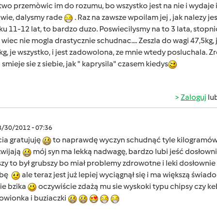
atwo przemòwic im do rozumu, bo wszystko jest na nie i wydaje im 
iwie, dalysmy rade
. Raz na zawsze wpoilam jej , jak nalezy jesc
u 11-12 lat, to bardzo duzo. Poswiecilysmy na to 3 lata, stopni
 wiec nie mogla drastycznie schudnac.... Zeszla do wagi 47,5kg, 
g, je wszystko, i jest zadowolona, ze mnie wtedy posluchala. Zre
 smieje sie z siebie, jak " kaprysila" czasem kiedys
Zaloguj
lu
8/30/2012 - 07:36
ia gratujuję
to naprawdę wyczyn schudnąć tyle kilogramów
zwijają
mój syn ma lekką nadwagę, bardzo lubi jeść dosłownie
zy to był grubszy bo miał problemy zdrowotne i leki dosłownie
obę
ale teraz jest już lepiej wyciągnął się i ma większą świ
ie bzika
oczywiście zdażą mu sie wyskoki typu chipsy czy keb
owionka i buziaczki