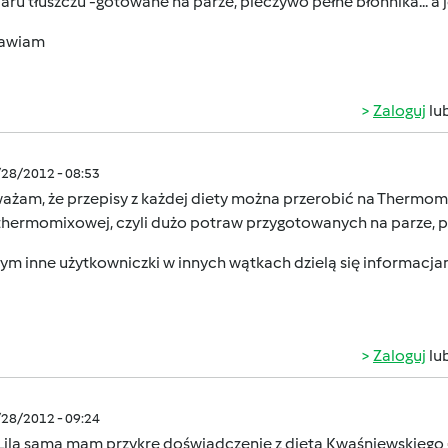
ru tłuszczu -gotowane na parze, pieczywo pełne błonnika... a je
awiam
Zaloguj
lu
/28/2012 - 08:53
ażam, że przepisy z każdej diety można przerobić na Thermomi
 thermomixowej, czyli dużo potraw przygotowanych na parze, 
ym inne użytkowniczki w innych wątkach dzielą się informacjami 
Zaloguj
lu
/28/2012 - 09:24
 Lila sama mam przykre doświadczenie z dietą Kwaśniewskiego