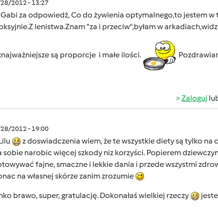
/28/2012 - 13:27
i Gabi za odpowiedż, Co do żywienia optymalnego,to jestem w 
ksyjnie.Z lenistwa.Znam "za i przeciw",byłam w arkadiach,wid
najważniejsze są proporcje i małe ilości.
Pozdrawiam
Zaloguj
lu
/28/2012 - 19:00
Lilu
z doswiadczenia wiem, że te wszystkie diety są tylko na 
sobie narobic więcej szkody niz korzyści. Popierem dziewczyny,
towywać fajne, smaczne i lekkie dania i przede wszystmi zdr
onac na własnej skórze zanim zrozumie
ko brawo, super, gratulację. Dokonałaś wielkiej rzeczy
jest