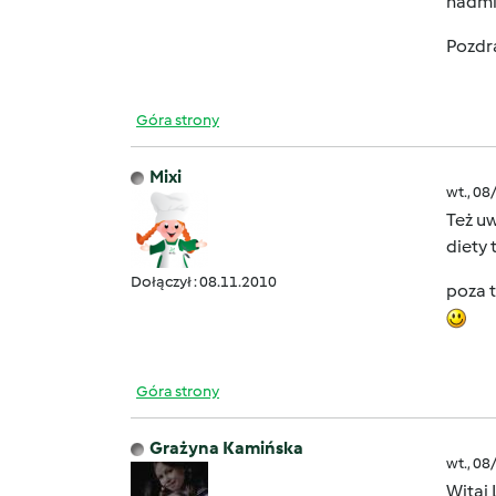
nadmia
Pozdr
Góra strony
Mixi
wt., 08
Też uw
diety
Dołączył : 08.11.2010
poza t
Góra strony
Grażyna Kamińska
wt., 08
Witaj