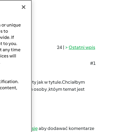
a or unique
es to
ide. If
t to you.
24 |
Ostatni wpis
t any time
ces will
.
#1
ification.
łośniczką diety jak w tytule.Chciałbym
 content,
.Proszę zatem osoby ,któym temat jest
b
zarejestruj się
aby dodawać komentarze