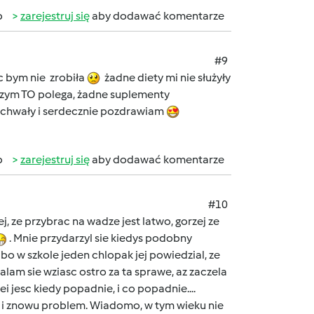
b
zarejestruj się
aby dodawać komentarze
#9
c bym nie zrobiła
żadne diety mi nie służyły
a czym TO polega, żadne suplementy
pochwały i serdecznie pozdrawiam
b
zarejestruj się
aby dodawać komentarze
#10
, ze przybrac na wadze jest latwo, gorzej ze
. Mnie przydarzyl sie kiedys podobny
, bo w szkole jeden chlopak jej powiedzial, ze
usialam sie wziasc ostro za ta sprawe, az zaczela
i jesc kiedy popadnie, i co popadnie....
. No i znowu problem. Wiadomo, w tym wieku nie