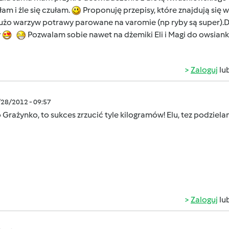
am i żle się czułam.
Proponuję przepisy, które znajdują się 
użo warzyw potrawy parowane na varomie (np ryby są super).Dz
y
Pozwalam sobie nawet na dżemiki Eli i Magi do owsiank
Zaloguj
lu
/28/2012 - 09:57
Grażynko, to sukces zrzucić tyle kilogramów! Elu, tez podziel
Zaloguj
lu