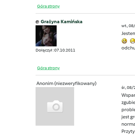
Góra strony
Grażyna Kamińska
wt., 08
Jestem
odchud
Dołączył : 07.10.2011
Góra strony
Anonim (niezweryfikowany)
śr., 08
Wspan
zgubi
proble
jest g
normal
Przyty