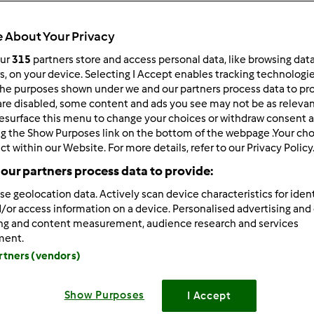
 po:
Wyników na stronę:
 About Your Privacy
owsze wyniki
10
our
315
partners store and access personal data, like browsing dat
rs, on your device. Selecting I Accept enables tracking technologi
he purposes shown under we and our partners process data to prov
are disabled, some content and ads you see may not be as relevan
esurface this menu to change your choices or withdraw consent a
ng the Show Purposes link on the bottom of the webpage .Your choi
ct within our Website. For more details, refer to our Privacy Policy
08/27/2012 - 19:54
 Wszystkich,
our partners process data to provide:
se geolocation data. Actively scan device characteristics for ident
edawna jestem posiadaczką tego urządzenia ,a jednocześnie mi
/or access information on a device. Personalised advertising and
zystywać termomix do przygotowywania posiłków optymalnych
ing and content measurement, audience research and services
,o kontakt na Forum lub na priva.
ment.
artners (vendors)
awiam,lilamar
Show Purposes
I Accept
Zaloguj
lu