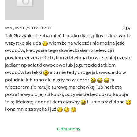
sob., 09/01/2012 - 19:37
#19
Tak Grażynko trzeba mieć troszku dyscypliny i silnej woli a
wszystko się uda
wiem że na wieczór nie można jeść
owoców, kiedys się tego dowiedziałam z telewizji i
powiem szczerze, że byłam zdziwiona bo wczesniej często
jadłam np sałatki owocowe lub jogurt z dodatkiem
owoców bo lekki
a tu nie tedy droga jak owoce do w
poludnie lub rano ale nigdy na wieczór
ja
wieczorem sie ratuje surową marchewką, lub herbatą
potrafie wypic jej z 3 kubki, oczywiscie bez cukru, kupuje
taką liściastą z dodatkiem cytryny
i lubie też zieloną
i ona mnie zapycha i już
Góra strony