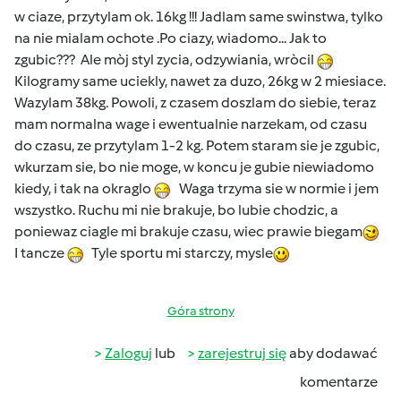
w ciaze, przytylam ok. 16kg !!! Jadlam same swinstwa, tylko
na nie mialam ochote .Po ciazy, wiadomo... Jak to
zgubic??? Ale mòj styl zycia, odzywiania, wròcil
Kilogramy same uciekly, nawet za duzo, 26kg w 2 miesiace.
Wazylam 38kg. Powoli, z czasem doszlam do siebie, teraz
mam normalna wage i ewentualnie narzekam, od czasu
do czasu, ze przytylam 1-2 kg. Potem staram sie je zgubic,
wkurzam sie, bo nie moge, w koncu je gubie niewiadomo
kiedy, i tak na okraglo
Waga trzyma sie w normie i jem
wszystko. Ruchu mi nie brakuje, bo lubie chodzic, a
poniewaz ciagle mi brakuje czasu, wiec prawie biegam
I tancze
Tyle sportu mi starczy, mysle
Góra strony
Zaloguj
lub
zarejestruj się
aby dodawać
komentarze