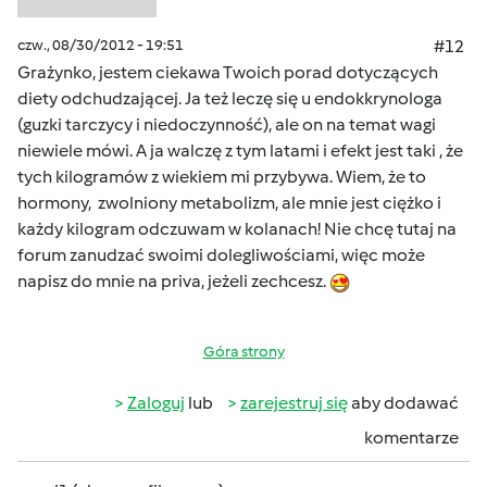
czw., 08/30/2012 - 19:51
#12
Grażynko, jestem ciekawa Twoich porad dotyczących
diety odchudzającej. Ja też leczę się u endokkrynologa
(guzki tarczycy i niedoczynność), ale on na temat wagi
niewiele mówi. A ja walczę z tym latami i efekt jest taki , że
tych kilogramów z wiekiem mi przybywa. Wiem, że to
hormony, zwolniony metabolizm, ale mnie jest ciężko i
każdy kilogram odczuwam w kolanach! Nie chcę tutaj na
forum zanudzać swoimi dolegliwościami, więc może
napisz do mnie na priva, jeżeli zechcesz.
Góra strony
Zaloguj
lub
zarejestruj się
aby dodawać
komentarze