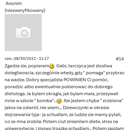
Anonim
(niezweryfikowany)
czw., 08/30/2012 - 21:17
#14
Zgadza sie, popieram
Gabi, tarczyca jest zlosliwa
dolegliwoscia, szczegòlnie wtedy, gdy " pomaga" przybrac
na wadze. Dobry specjalista POWINIEN Ci pomòc,
poradzic albo ewentualnie pokierowac do dobrego
dietologa. Ja bylam okragla, jak bylam mala, przezywali
mnie w szkole " bomba"...
Ale jestem chyba " zrobiona"
jakos na odwròt, nie wiem.... Dziewczynki w okresie
dojrzewania tyja- ja schudlam, ze ludzie sie mamy pytali,
co ze mna zrobila. Potem ciut zmienilam diete, stres na
uniwersytecie, i znowu troszke schudlam... Potem zaszlam