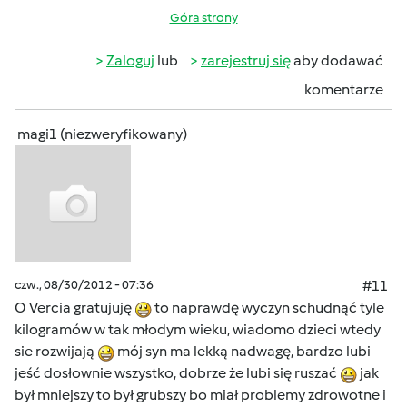
Góra strony
Zaloguj
lub
zarejestruj się
aby dodawać
komentarze
magi1 (niezweryfikowany)
czw., 08/30/2012 - 07:36
#11
O Vercia gratujuję
to naprawdę wyczyn schudnąć tyle
kilogramów w tak młodym wieku, wiadomo dzieci wtedy
sie rozwijają
mój syn ma lekką nadwagę, bardzo lubi
jeść dosłownie wszystko, dobrze że lubi się ruszać
jak
był mniejszy to był grubszy bo miał problemy zdrowotne i