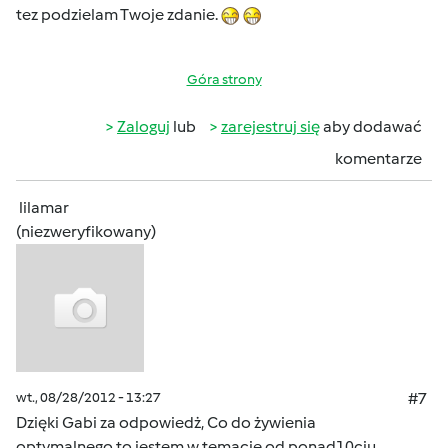
tez podzielam Twoje zdanie.
Góra strony
Zaloguj
lub
zarejestruj się
aby dodawać
komentarze
lilamar
(niezweryfikowany)
wt., 08/28/2012 - 13:27
#7
Dzięki Gabi za odpowiedż, Co do żywienia
optymalnego,to jestem w temacie od ponad10ciu