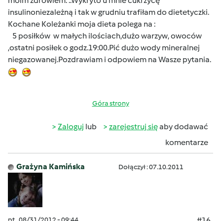
moim zdrowiem. ..Wykryto u mnie cukrzycę
insulinoniezależną i tak w grudniu trafiłam do dietetyczki.
Kochane Koleżanki moja dieta polega na :
5 posiłków w małych ilościach,dużo warzyw, owoców
,ostatni posiłek o godz.19:00.Pić dużo wody mineralnej
niegazowanej.Pozdrawiam i odpowiem na Wasze pytania.
Góra strony
Zaloguj
lub
zarejestruj się
aby dodawać
komentarze
Grażyna Kamińska
Dołączył : 07.10.2011
pt., 08/31/2012 - 09:44
#16