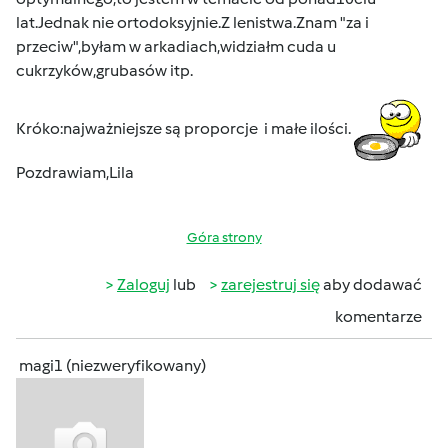
lat.Jednak nie ortodoksyjnie.Z lenistwa.Znam "za i
przeciw",byłam w arkadiach,widziałm cuda u
cukrzyków,grubasów itp.
Króko:najważniejsze są proporcje i małe ilości.
Pozdrawiam,Lila
Góra strony
Zaloguj
lub
zarejestruj się
aby dodawać
komentarze
magi1 (niezweryfikowany)