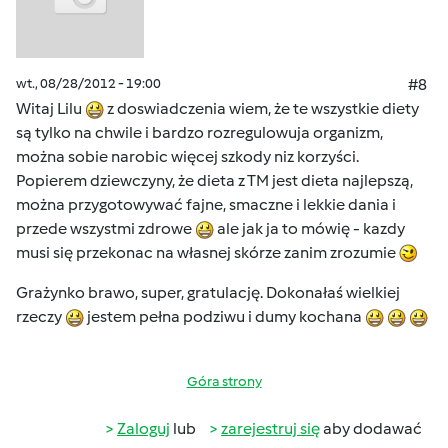
wt., 08/28/2012 - 19:00
#8
Witaj Lilu
z doswiadczenia wiem, że te wszystkie diety
są tylko na chwile i bardzo rozregulowuja organizm,
można sobie narobic więcej szkody niz korzyści.
Popierem dziewczyny, że dieta z TM jest dieta najlepszą,
można przygotowywać fajne, smaczne i lekkie dania i
przede wszystmi zdrowe
ale jak ja to mówię - kazdy
musi się przekonac na własnej skórze zanim zrozumie
Grażynko brawo, super, gratulację. Dokonałaś wielkiej
rzeczy
jestem pełna podziwu i dumy kochana
Góra strony
Zaloguj
lub
zarejestruj się
aby dodawać