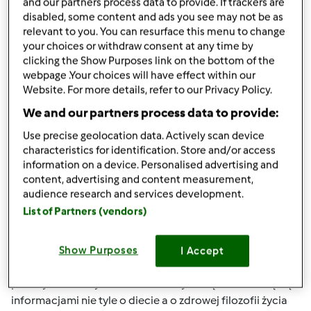
and our partners process data to provide. If trackers are
disabled, some content and ads you see may not be as
Góra strony
relevant to you. You can resurface this menu to change
your choices or withdraw consent at any time by
Zaloguj
lub
zarejestruj się
aby dodawać
clicking the Show Purposes link on the bottom of the
webpage .Your choices will have effect within our
komentarze
Website. For more details, refer to our Privacy Policy.
We and our partners process data to provide:
Mixi
Dołączył : 08.11.2010
Use precise geolocation data. Actively scan device
characteristics for identification. Store and/or access
information on a device. Personalised advertising and
content, advertising and content measurement,
wt., 08/28/2012 - 08:53
#4
audience research and services development.
Też uważam, że przepisy z każdej diety można przerobić
List of Partners (vendors)
na Thermomix. Jednak najlepszą opcją jest stosowanie
diety thermomixowej, czyli dużo potraw przygotowanych
Show Purposes
I Accept
na parze, potraw z naturalnych składników
poza tym inne użytkowniczki w innych wątkach dzielą się
informacjami nie tyle o diecie a o zdrowej filozofii życia