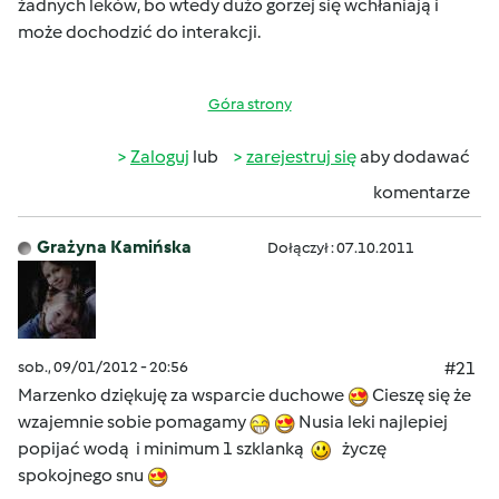
żadnych leków, bo wtedy dużo gorzej się wchłaniają i
może dochodzić do interakcji.
Góra strony
Zaloguj
lub
zarejestruj się
aby dodawać
komentarze
Grażyna Kamińska
Dołączył : 07.10.2011
sob., 09/01/2012 - 20:56
#21
Marzenko dziękuję za wsparcie duchowe
Cieszę się że
wzajemnie sobie pomagamy
Nusia leki najlepiej
popijać wodą i minimum 1 szklanką
życzę
spokojnego snu