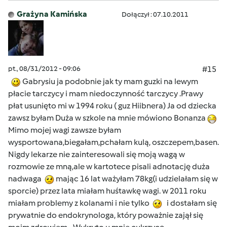
Grażyna Kamińska
Dołączył : 07.10.2011
pt., 08/31/2012 - 09:06
#15
Gabrysiu ja podobnie jak ty mam guzki na lewym
płacie tarczycy i mam niedoczynność tarczycy .Prawy
płat usunięto mi w 1994 roku ( guz Hiibnera) Ja od dziecka
zawsz byłam Duża w szkole na mnie mówiono Bonanza
Mimo mojej wagi zawsze byłam
wysportowana,biegałam,pchałam kulą, oszczepem,basen.
Nigdy lekarze nie zainteresowali się moją wagą w
rozmowie ze mną,ale w kartotece pisali adnotację duża
nadwaga
mając 16 lat ważyłam 78kg(i udzielałam się w
sporcie) przez lata miałam huśtawkę wagi. w 2011 roku
miałam problemy z kolanami i nie tylko
i dostałam się
prywatnie do endokrynologa, który poważnie zajął się