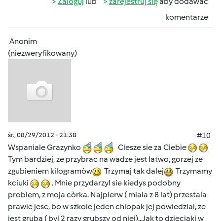
Zaloguj
lub
zarejestruj się
aby dodawać
komentarze
Anonim
(niezweryfikowany)
śr., 08/29/2012 - 21:38
#10
Wspaniale Grazynko
Ciesze sie za Ciebie
Tym bardziej, ze przybrac na wadze jest latwo, gorzej ze
zgubieniem kilogramòw
Trzymaj tak dalej
Trzymamy
kciuki
. Mnie przydarzyl sie kiedys podobny
problem, z moja còrka. Najpierw ( miala z 8 lat) przestala
prawie jesc, bo w szkole jeden chlopak jej powiedzial, ze
jest gruba ( byl 2 razy grubszy od niej)...Jak to dzieciaki w