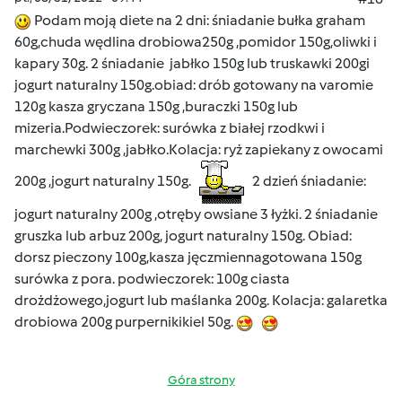
Podam moją diete na 2 dni: śniadanie bułka graham
60g,chuda wędlina drobiowa250g ,pomidor 150g,oliwki i
kapary 30g. 2 śniadanie jabłko 150g lub truskawki 200gi
jogurt naturalny 150g.obiad: drób gotowany na varomie
120g kasza gryczana 150g ,buraczki 150g lub
mizeria.Podwieczorek: surówka z białej rzodkwi i
marchewki 300g ,jabłko.Kolacja: ryż zapiekany z owocami
200g ,jogurt naturalny 150g.
2 dzień śniadanie:
jogurt naturalny 200g ,otręby owsiane 3 łyżki. 2 śniadanie
gruszka lub arbuz 200g, jogurt naturalny 150g. Obiad:
dorsz pieczony 100g,kasza jęczmiennagotowana 150g
surówka z pora. podwieczorek: 100g ciasta
drożdżowego,jogurt lub maślanka 200g. Kolacja: galaretka
drobiowa 200g purpernikikiel 50g.
Góra strony