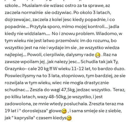
szkole... Musialam sie wziasc ostro za ta sprawe, az
zaczela normalnie sie odzywiac. Po okolo 3 latach,
dojrzewajac, zaczela z kolei jesc kiedy popadnie, i co
popadnie.... Przytyla sporo, mimo mojej kontroli.... jadla
kiedy nie widzialam..... No i znowu problem. Wiadomo, w
tym wieku nie jest latwo przemòwic im do rozumu, bo
wszystko jest na nie i wydaje im sie , ze wszystko wiedza
najlepiej.... Powoli, cierpliwie, dalysmy rade
. Raz na
zawsze wpoilam jej , jak nalezy jesc... Schudla tak jak Ty,
Grazynko- cale 20 kg !!! W wieku 11-12 lat, to bardzo duzo.
Poswiecilysmy na to 3 lata, stopniowo, tym bardziej, ze sie
rozwijala w tym wieku, wiec nie mogla drastycznie
schudnac.... Zeszla do wagi 47,5kg, jedzac wszystko. Teraz,
po kilku latach, wazy 48-50kg, je wszystko, i jest
zadowolona, ze mnie wtedy posluchala. Zreszta teraz ma
19 lat i " doroslejsza" glowe
, i sama smieje sie z siebie,
jak " kaprysila" czasem kiedys