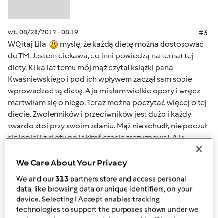
wt., 08/28/2012 - 08:19
#3
WQitaj Lila
myślę, że każdą dietę można dostosować
do TM. Jestem ciekawa, co inni powiedzą na temat tej
diety. Kilka lat temu mój mąż czytał książki pana
Kwaśniewskiego i pod ich wpływem zaczął sam sobie
wprowadzać tą dietę. A ja miałam wielkie opory i wręcz
martwiłam się o niego. Teraz można poczytać więcej o tej
diecie. Zwolenników i przeciwników jest dużo i każdy
twardo stoi przy swoim zdaniu. Mąż nie schudł, nie poczuł
się lepiej i z diety po jakimś czasie zrezygnował. A ja
odetchnęłam z ulgą... Zdecydowanie wolę warzywa,
owoce, mięso bez nadmiaru tłuszczu -gotowane na parze,
We Care About Your Privacy
pieczywo pełne błonnika... a jeśli słodycze to z mniejszą
We and our
313
partners store and access personal
ilością cukru.
data, like browsing data or unique identifiers, on your
device. Selecting I Accept enables tracking
Pozdrawiam
technologies to support the purposes shown under we