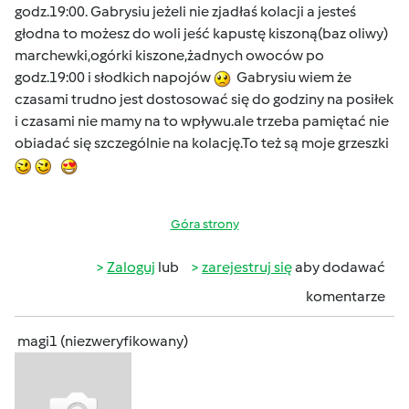
godz.19:00. Gabrysiu jeżeli nie zjadłaś kolacji a jesteś
głodna to możesz do woli jeść kapustę kiszoną(baz oliwy)
marchewki,ogórki kiszone,żadnych owoców po
godz.19:00 i słodkich napojów
Gabrysiu wiem że
czasami trudno jest dostosować się do godziny na posiłek
i czasami nie mamy na to wpływu.ale trzeba pamiętać nie
obiadać się szczególnie na kolację.To też są moje grzeszki
Góra strony
Zaloguj
lub
zarejestruj się
aby dodawać
komentarze
magi1 (niezweryfikowany)