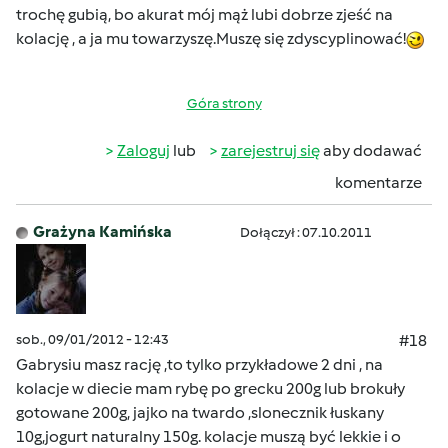
trochę gubią, bo akurat mój mąż lubi dobrze zjeść na
kolację , a ja mu towarzyszę.Muszę się zdyscyplinować!
Góra strony
Zaloguj
lub
zarejestruj się
aby dodawać
komentarze
Grażyna Kamińska
Dołączył : 07.10.2011
sob., 09/01/2012 - 12:43
#18
Gabrysiu masz rację ,to tylko przykładowe 2 dni , na
kolacje w diecie mam rybę po grecku 200g lub brokuły
gotowane 200g, jajko na twardo ,slonecznik łuskany
10g,jogurt naturalny 150g. kolacje muszą być lekkie i o