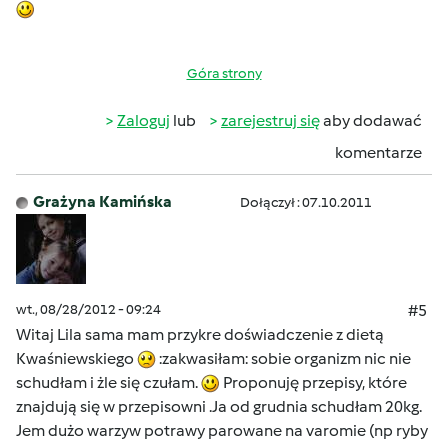
Góra strony
Zaloguj
lub
zarejestruj się
aby dodawać
komentarze
Grażyna Kamińska
Dołączył : 07.10.2011
wt., 08/28/2012 - 09:24
#5
Witaj Lila sama mam przykre doświadczenie z dietą
Kwaśniewskiego
:zakwasiłam: sobie organizm nic nie
schudłam i żle się czułam.
Proponuję przepisy, które
znajdują się w przepisowni .Ja od grudnia schudłam 20kg.
Jem dużo warzyw potrawy parowane na varomie (np ryby