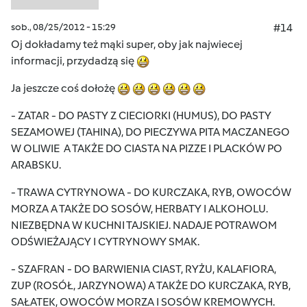
sob., 08/25/2012 - 15:29
#14
Oj dokładamy też mąki super, oby jak najwiecej
informacji, przydadzą się
Ja jeszcze coś dołożę
- ZATAR - DO PASTY Z CIECIORKI (HUMUS), DO PASTY
SEZAMOWEJ (TAHINA), DO PIECZYWA PITA MACZANEGO
W OLIWIE A TAKŻE DO CIASTA NA PIZZE I PLACKÓW PO
ARABSKU.
- TRAWA CYTRYNOWA - DO KURCZAKA, RYB, OWOCÓW
MORZA A TAKŻE DO SOSÓW, HERBATY I ALKOHOLU.
NIEZBĘDNA W KUCHNI TAJSKIEJ. NADAJE POTRAWOM
ODŚWIEŻAJĄCY I CYTRYNOWY SMAK.
- SZAFRAN - DO BARWIENIA CIAST, RYŻU, KALAFIORA,
ZUP (ROSÓŁ, JARZYNOWA) A TAKŻE DO KURCZAKA, RYB,
SAŁATEK, OWOCÓW MORZA I SOSÓW KREMOWYCH.