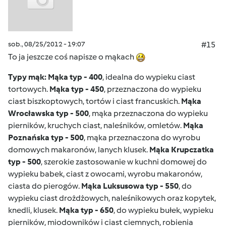
sob., 08/25/2012 - 19:07
#15
To ja jeszcze coś napisze o mąkach
Typy mąk:
Mąka typ - 400
, idealna do wypieku ciast
tortowych.
Mąka typ - 450
, przeznaczona do wypieku
ciast biszkoptowych, tortów i ciast francuskich.
Mąka
Wrocławska typ - 500
, mąka przeznaczona do wypieku
pierników, kruchych ciast, naleśników, omletów.
Mąka
Poznańska typ - 500
, mąka przeznaczona do wyrobu
domowych makaronów, lanych klusek.
Mąka Krupczatka
typ - 500
, szerokie zastosowanie w kuchni domowej do
wypieku babek, ciast z owocami, wyrobu makaronów,
ciasta do pierogów.
Mąka Luksusowa typ - 550
, do
wypieku ciast drożdżowych, naleśnikowych oraz kopytek,
knedli, klusek.
Mąka typ - 650
, do wypieku bułek, wypieku
pierników, miodowników i ciast ciemnych, robienia