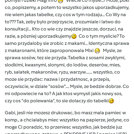
pomysl i dzieki Magi info
Wiecie co mysle...? Moze, pòki
co, popiszemy, a potem to wszystko jakos uporzadkujemy,
nie wiem jakas tabelke, czy cos w tym rodzaju... Co Wy na
to??? Tak, zeby bylo przejrzyscie, zrozumiale i latwo do
konsultacji... Kto co wie czy znajdzie jeszcze, dorzuci, na
razie, a pòzniej uporzadkujemy
Co o tym myslicie? To
samo przydaloby sie zrobic z makami... Identyczna sprawa
z makaronami, ktòre zaproponowala Mixi
Mysle, ze
sprawa sosòw, tez sie przyda. Tabelka z sosami zwyklymi,
slodkimi, kwasnymi, slonymi, do lodòw, deseròw, mies,
ryb, salatek, makaronòw, ryzu, warzyw....... wszystko, co
moze sie przydac: nazwa i przydatnosc, a przepis,
oczywiscie, w dziale "sosòw".... Mysle, ze bedzie dobrze. Co
mi odpowiecie na to? A jak ktos wymysli jakis nowy sos,
czy cos "do polewania", to sie dolaczy do tabelki
Gabi, jesli nie mozesz drukowac, bo masz mala pamiec w
komp., a chcialabys miec wszystko na papierze, jedyne, co
moge Ci poradzic, to przeniesc wszystko, jak bedzie juz