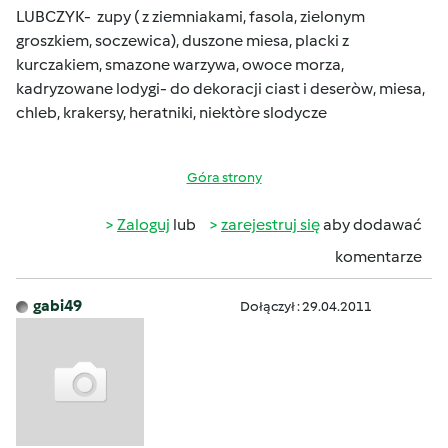
LUBCZYK- zupy ( z ziemniakami, fasola, zielonym
groszkiem, soczewica), duszone miesa, placki z
kurczakiem, smazone warzywa, owoce morza,
kadryzowane lodygi- do dekoracji ciast i deseròw, miesa,
chleb, krakersy, heratniki, niektòre slodycze
Góra strony
Zaloguj
lub
zarejestruj się
aby dodawać
komentarze
gabi49
Dołączył : 29.04.2011