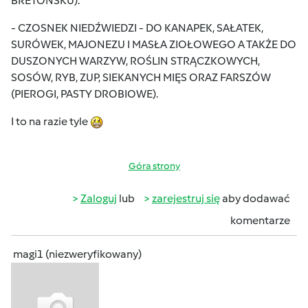
BRETOŃSKU).
- CZOSNEK NIEDŹWIEDZI - DO KANAPEK, SAŁATEK,
SURÓWEK, MAJONEZU I MASŁA ZIOŁOWEGO A TAKŻE DO
DUSZONYCH WARZYW, ROŚLIN STRĄCZKOWYCH,
SOSÓW, RYB, ZUP, SIEKANYCH MIĘS ORAZ FARSZÓW
(PIEROGI, PASTY DROBIOWE).
I to na razie tyle
Góra strony
Zaloguj
lub
zarejestruj się
aby dodawać
komentarze
magi1 (niezweryfikowany)