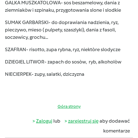
GALKA MUSZKATOLOWA- sos beszamelowy, dania z
ziemniakòw i szpinaku, przygotowania slone i slodkie
SUMAK GARBARSKI- do doprawiania nadzienia, ryz,
pieczywo, mieso ( pulpety, szaszlyki), dania z fasoli,
soczewicy, grochu...
SZAFRAN- risotto, zupa rybna, ryz, niektòre slodycze
DZIEGIEL LITWOR- zapach do sosòw, ryb, alkoholòw
NIECIERPEK- zupy, salatki, dziczyzna
Góra strony
Zaloguj
lub
zarejestruj się
aby dodawać
komentarze