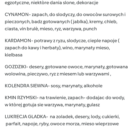
egzotyczne, niektòre dania slone, dekoracje
CYNAMON- zapach, do slodyczy, do owocòw surowych i
pieczonych, badz gotowanych ( jablka), kremy, chleb,
ciasta, vin brulè, mieso, ryz, warzywa, punch
KARDAMON- potrawy z ryzu, slodycze, cieple napoje (
zapach do kawy i herbaty), wino, marynaty mieso,
kielbasa
GOZDZIKI- desery, gotowane owoce, marynaty, gotowana
wolowina, pieczywo, ryz z miesem lub warzywami ,
KOLENDRA SIEWNA- sosy, marynaty, alkohole
KMIN RZYMSKI- na trawienie, zapach- dodajac do wody,
w ktòrej gotuja sie warzywa, marynaty, gulasz
LUKRECJA GLADKA- na zoladek, desery, lody, cukierki,
parfait, napoje, ryby, owoce morza, mieso wieprzowe