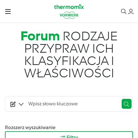
Przejdź do treści
Forum
RODZAJE
PRZYPRAW ICH
KLASYFIKACJA I
WŁAŚCIWOŚCI
Rozszerz wyszukiwanie
Filtry