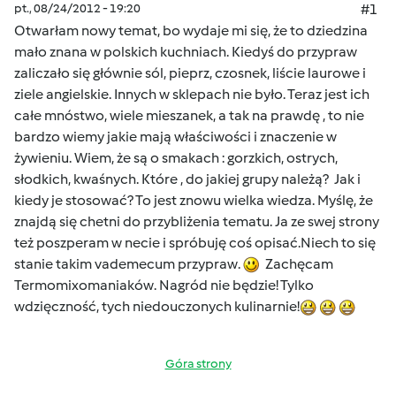
pt., 08/24/2012 - 19:20
#1
Otwarłam nowy temat, bo wydaje mi się, że to dziedzina
mało znana w polskich kuchniach. Kiedyś do przypraw
zaliczało się głównie sól, pieprz, czosnek, liście laurowe i
ziele angielskie. Innych w sklepach nie było. Teraz jest ich
całe mnóstwo, wiele mieszanek, a tak na prawdę , to nie
bardzo wiemy jakie mają właściwości i znaczenie w
żywieniu. Wiem, że są o smakach : gorzkich, ostrych,
słodkich, kwaśnych. Które , do jakiej grupy należą? Jak i
kiedy je stosować? To jest znowu wielka wiedza. Myślę, że
znajdą się chetni do przybliżenia tematu. Ja ze swej strony
też poszperam w necie i spróbuję coś opisać.Niech to się
stanie takim vademecum przypraw.
Zachęcam
Termomixomaniaków. Nagród nie będzie! Tylko
wdzięczność, tych niedouczonych kulinarnie!
Góra strony