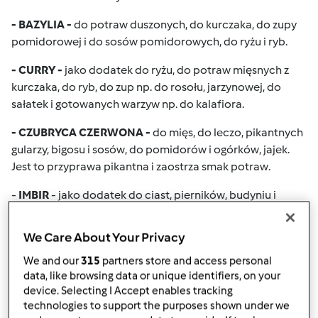
- BAZYLIA -
do potraw duszonych, do kurczaka, do zupy
pomidorowej i do sosów pomidorowych, do ryżu i ryb.
- CURRY -
jako dodatek do ryżu, do potraw mięsnych z
kurczaka, do ryb, do zup np. do rosołu, jarzynowej, do
sałatek i gotowanych warzyw np. do kalafiora.
- CZUBRYCA CZERWONA -
do mięs, do leczo, pikantnych
gularzy, bigosu i sosów, do pomidorów i ogórków, jajek.
Jest to przyprawa pikantna i zaostrza smak potraw.
-
IMBIR
- jako dodatek do ciast, pierników, budyniu i
kisielku, do kompotów, likierów i do piwa, do pasztetów i
gulaszów.
We Care About Your Privacy
- KOLENDRA -
do warzyw, do ryżu, do pieczonego mięsa.
We and our
315
partners store and access personal
data, like browsing data or unique identifiers, on your
- KURKUMA -
do ciast, do ryżu, kalafiora, do zup
device. Selecting I Accept enables tracking
np.jarzynowa, do kurczaka,ryb, barwi potrawy na żółto.
technologies to support the purposes shown under we