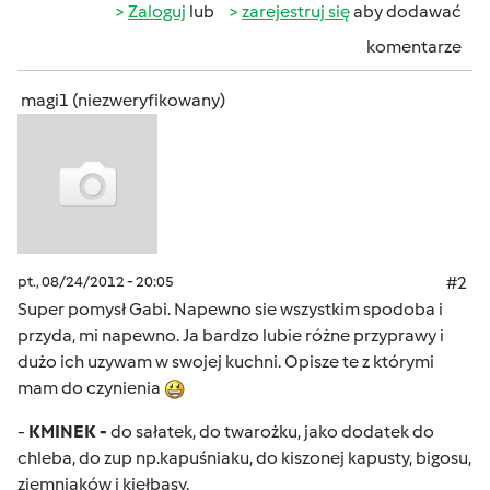
Zaloguj
lub
zarejestruj się
aby dodawać
komentarze
magi1 (niezweryfikowany)
pt., 08/24/2012 - 20:05
#2
Super pomysł Gabi. Napewno sie wszystkim spodoba i
przyda, mi napewno. Ja bardzo lubie różne przyprawy i
dużo ich uzywam w swojej kuchni. Opisze te z którymi
mam do czynienia
-
KMINEK -
do sałatek, do twarożku, jako dodatek do
chleba, do zup np.kapuśniaku, do kiszonej kapusty, bigosu,
ziemniaków i kiełbasy.