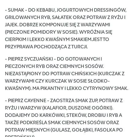
- SUMAK - DO KEBABU, JOGURTOWYCH DRESSINGÓW,
GRILOWANYCH RYB, SAŁATEK ORAZ POTRAW Z RYŻU I
JAJEK. DOBRZE KOMPONUJE SIĘ Z WARZYWAMI
(PIECZONE POMIDORY W SOSIE). WYRÓŻNIA SIĘ
CIERPKIM I LEKKO KWAŚNYM SMAKIEM.JEST TO
PRZYPRAWA POCHODZĄCA Z TURCJI.
- PIEPRZ SYCZUAŃSKI - DO GOTOWANYCH I
PIECZONYCH RYB ORAZ CIEMNYCH SOSÓW.
NIEZASTĄPIONY DO POTRAW CHIŃSKICH (KURCZAK Z
WARZYWAMI CZY KURCZAK W SOSIE SŁODKO-
KWAŚNYM). MA PIKANTNY I LEKKO CYTRYNOWY SMAK.
- PIEPRZ CAYENNE - ZAOSTRZA SMAK ZUP, POTRAW Z
RYŻU I WARZYW (KALAFIOR, DUSZONE OGÓRKI).
DODAJEMY DO KARKÓWKI, STEKÓW, DROBIU I RYB A
TAKŻE PODKREŚLA SMAK CIEMNYCH SOSÓW ORAZ
POTRAW MIĘSNYCH (GULASZ, GOŁĄBKI, FASOLKA PO