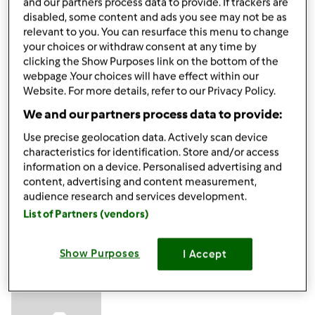
and our partners process data to provide. If trackers are
- ROZMARYN -
do wieprzowiny, kurczaka, dziczyzny,
disabled, some content and ads you see may not be as
baraniny, do sosów pomidorowych, pizzy, warzyw i
relevant to you. You can resurface this menu to change
pieczonych ziemniaków.
your choices or withdraw consent at any time by
clicking the Show Purposes link on the bottom of the
-
TYMIANEK
- do długo gotowanych potraw, zapiekanek,
webpage .Your choices will have effect within our
Website. For more details, refer to our Privacy Policy.
duszonych mięs, do sosów, doskonały do roslin
strączkowych.
We and our partners process data to provide:
Na razie tyle
Use precise geolocation data. Actively scan device
characteristics for identification. Store and/or access
information on a device. Personalised advertising and
content, advertising and content measurement,
Góra strony
audience research and services development.
List of Partners (vendors)
Zaloguj
lub
zarejestruj się
aby dodawać
komentarze
Show Purposes
I Accept
gabi49
Dołączył : 29.04.2011