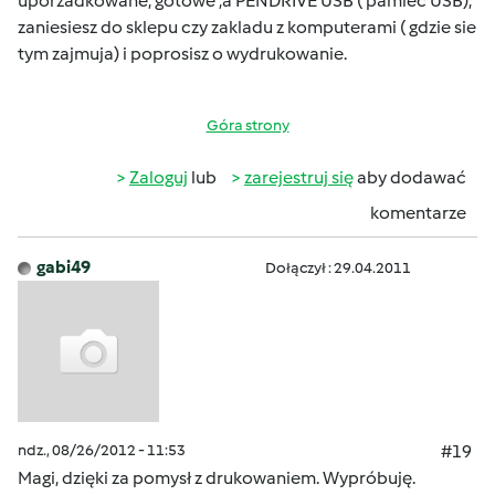
uporzadkowane, gotowe ,a PENDRIVE USB ( pamiec USB),
zaniesiesz do sklepu czy zakladu z komputerami ( gdzie sie
tym zajmuja) i poprosisz o wydrukowanie.
Góra strony
Zaloguj
lub
zarejestruj się
aby dodawać
komentarze
gabi49
Dołączył : 29.04.2011
ndz., 08/26/2012 - 11:53
#19
Magi, dzięki za pomysł z drukowaniem. Wypróbuję.