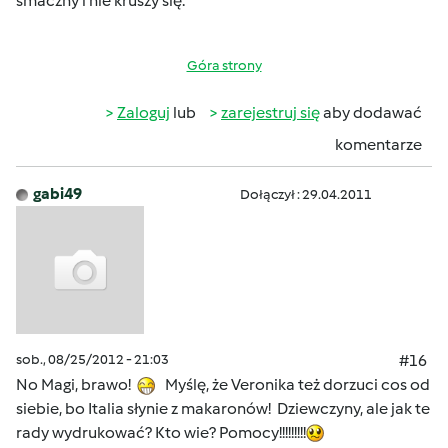
smaczny i nie kruszy się.
Góra strony
Zaloguj
lub
zarejestruj się
aby dodawać
komentarze
gabi49
Dołączył : 29.04.2011
sob., 08/25/2012 - 21:03
#16
No Magi, brawo!
Myślę, że Veronika też dorzuci cos od
siebie, bo Italia słynie z makaronów! Dziewczyny, ale jak te
rady wydrukować? Kto wie? Pomocy!!!!!!!!!