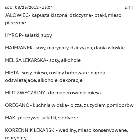
sob., 08/25/2012 - 13:04
#11
JALOWIEC- kapusta kiszona, dziczyzna- ptaki, mieso
pieczone
HYROP- salatki, zupy
MAJERANEK- sosy, marynaty, dziczyzna, dania wloskie
MELISA LEKARSKA- sosy, alkohole
MIETA- sosy, mieso, rosliny bobowate, napoje
odswiezajace, alkohole, dekoracje
MIRT ZWYCZAJNY- do macerowania miesa
OREGANO- kuchnia wloska- pizza, z uzyciem pomidoròw
MAK- pieczywo, salatki, slodycze
KORZENNIK LEKARSKI- wedliny, mieso konserwowane,
marynaty