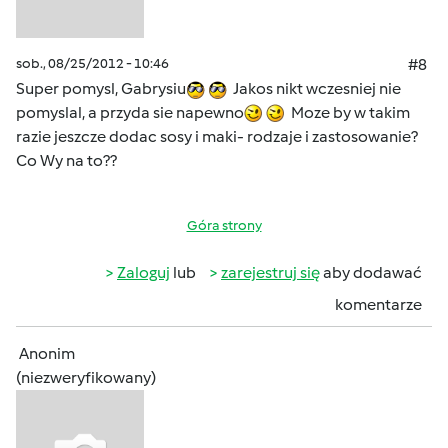
sob., 08/25/2012 - 10:46
#8
Super pomysl, Gabrysiu
Jakos nikt wczesniej nie
pomyslal, a przyda sie napewno
Moze by w takim
razie jeszcze dodac sosy i maki- rodzaje i zastosowanie?
Co Wy na to??
Góra strony
Zaloguj
lub
zarejestruj się
aby dodawać
komentarze
Anonim
(niezweryfikowany)