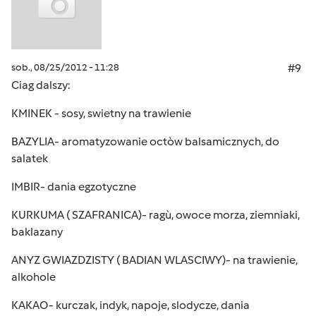
sob., 08/25/2012 - 11:28
#9
Ciag dalszy:
KMINEK - sosy, swietny na trawienie
BAZYLIA- aromatyzowanie octòw balsamicznych, do
salatek
IMBIR- dania egzotyczne
KURKUMA ( SZAFRANICA)- ragù, owoce morza, ziemniaki,
baklazany
ANYZ GWIAZDZISTY ( BADIAN WLASCIWY)- na trawienie,
alkohole
KAKAO- kurczak, indyk, napoje, slodycze, dania