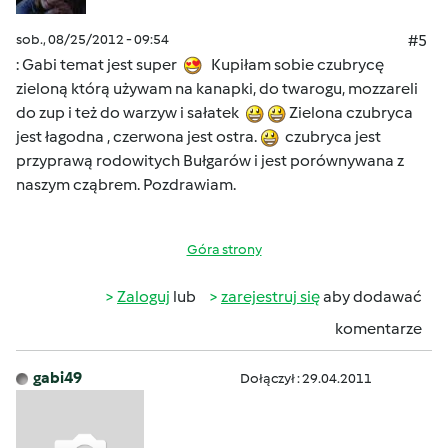
sob., 08/25/2012 - 09:54
#5
: Gabi temat jest super
Kupiłam sobie czubrycę
zieloną którą używam na kanapki, do twarogu, mozzareli
do zup i też do warzyw i sałatek
Zielona czubryca
jest łagodna , czerwona jest ostra.
czubryca jest
przyprawą rodowitych Bułgarów i jest porównywana z
naszym cząbrem. Pozdrawiam.
Góra strony
Zaloguj
lub
zarejestruj się
aby dodawać
komentarze
gabi49
Dołączył : 29.04.2011