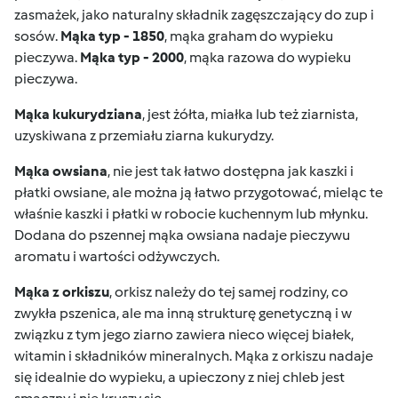
zasmażek, jako naturalny składnik zagęszczający do zup i
sosów.
Mąka typ - 1850
, mąka graham do wypieku
pieczywa.
Mąka typ - 2000
, mąka razowa do wypieku
pieczywa.
Mąka kukurydziana
, jest żółta, miałka lub też ziarnista,
uzyskiwana z przemiału ziarna kukurydzy.
Mąka owsiana
, nie jest tak łatwo dostępna jak kaszki i
płatki owsiane, ale można ją łatwo przygotować, mieląc te
właśnie kaszki i płatki w robocie kuchennym lub młynku.
Dodana do pszennej mąka owsiana nadaje pieczywu
aromatu i wartości odżywczych.
Mąka z orkiszu
, orkisz należy do tej samej rodziny, co
zwykła pszenica, ale ma inną strukturę genetyczną i w
związku z tym jego ziarno zawiera nieco więcej białek,
witamin i składników mineralnych. Mąka z orkiszu nadaje
się idealnie do wypieku, a upieczony z niej chleb jest