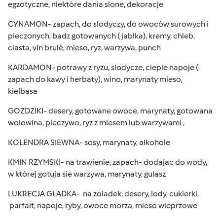
egzotyczne, niektòre dania slone, dekoracje
CYNAMON- zapach, do slodyczy, do owocòw surowych i
pieczonych, badz gotowanych ( jablka), kremy, chleb,
ciasta, vin brulè, mieso, ryz, warzywa, punch
KARDAMON- potrawy z ryzu, slodycze, cieple napoje (
zapach do kawy i herbaty), wino, marynaty mieso,
kielbasa
GOZDZIKI- desery, gotowane owoce, marynaty, gotowana
wolowina, pieczywo, ryz z miesem lub warzywami ,
KOLENDRA SIEWNA- sosy, marynaty, alkohole
KMIN RZYMSKI- na trawienie, zapach- dodajac do wody,
w ktòrej gotuja sie warzywa, marynaty, gulasz
LUKRECJA GLADKA- na zoladek, desery, lody, cukierki,
parfait, napoje, ryby, owoce morza, mieso wieprzowe