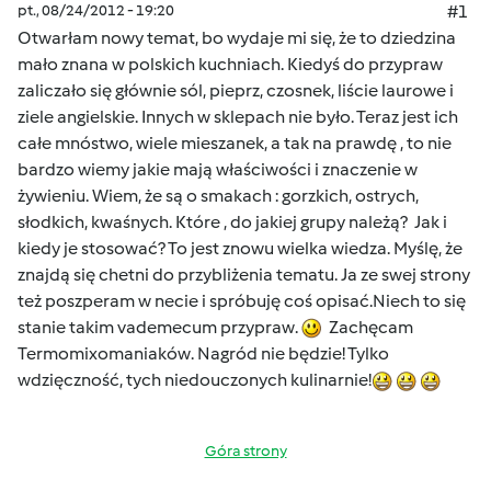
pt., 08/24/2012 - 19:20
#1
Otwarłam nowy temat, bo wydaje mi się, że to dziedzina
mało znana w polskich kuchniach. Kiedyś do przypraw
zaliczało się głównie sól, pieprz, czosnek, liście laurowe i
ziele angielskie. Innych w sklepach nie było. Teraz jest ich
całe mnóstwo, wiele mieszanek, a tak na prawdę , to nie
bardzo wiemy jakie mają właściwości i znaczenie w
żywieniu. Wiem, że są o smakach : gorzkich, ostrych,
słodkich, kwaśnych. Które , do jakiej grupy należą? Jak i
kiedy je stosować? To jest znowu wielka wiedza. Myślę, że
znajdą się chetni do przybliżenia tematu. Ja ze swej strony
też poszperam w necie i spróbuję coś opisać.Niech to się
stanie takim vademecum przypraw.
Zachęcam
Termomixomaniaków. Nagród nie będzie! Tylko
wdzięczność, tych niedouczonych kulinarnie!
Góra strony