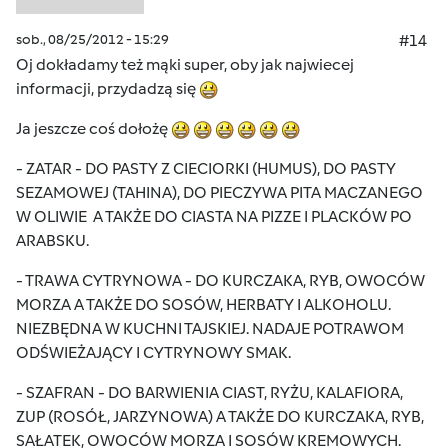
sob., 08/25/2012 - 15:29
#14
Oj dokładamy też mąki super, oby jak najwiecej
informacji, przydadzą się
Ja jeszcze coś dołożę
- ZATAR - DO PASTY Z CIECIORKI (HUMUS), DO PASTY
SEZAMOWEJ (TAHINA), DO PIECZYWA PITA MACZANEGO
W OLIWIE A TAKŻE DO CIASTA NA PIZZE I PLACKÓW PO
ARABSKU.
- TRAWA CYTRYNOWA - DO KURCZAKA, RYB, OWOCÓW
MORZA A TAKŻE DO SOSÓW, HERBATY I ALKOHOLU.
NIEZBĘDNA W KUCHNI TAJSKIEJ. NADAJE POTRAWOM
ODŚWIEŻAJĄCY I CYTRYNOWY SMAK.
- SZAFRAN - DO BARWIENIA CIAST, RYŻU, KALAFIORA,
ZUP (ROSÓŁ, JARZYNOWA) A TAKŻE DO KURCZAKA, RYB,
SAŁATEK, OWOCÓW MORZA I SOSÓW KREMOWYCH.