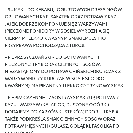
- SUMAK - DO KEBABU, JOGURTOWYCH DRESSINGÓW,
GRILOWANYCH RYB, SAŁATEK ORAZ POTRAW Z RYŻU I
JAJEK. DOBRZE KOMPONUJE SIĘ Z WARZYWAMI
(PIECZONE POMIDORY W SOSIE). WYRÓŻNIA SIĘ
CIERPKIM I LEKKO KWAŚNYM SMAKIEM.JEST TO
PRZYPRAWA POCHODZĄCA Z TURCJI.
- PIEPRZ SYCZUAŃSKI - DO GOTOWANYCH I
PIECZONYCH RYB ORAZ CIEMNYCH SOSÓW.
NIEZASTĄPIONY DO POTRAW CHIŃSKICH (KURCZAK Z
WARZYWAMI CZY KURCZAK W SOSIE SŁODKO-
KWAŚNYM). MA PIKANTNY I LEKKO CYTRYNOWY SMAK.
- PIEPRZ CAYENNE - ZAOSTRZA SMAK ZUP, POTRAW Z
RYŻU I WARZYW (KALAFIOR, DUSZONE OGÓRKI).
DODAJEMY DO KARKÓWKI, STEKÓW, DROBIU I RYB A
TAKŻE PODKREŚLA SMAK CIEMNYCH SOSÓW ORAZ
POTRAW MIĘSNYCH (GULASZ, GOŁĄBKI, FASOLKA PO