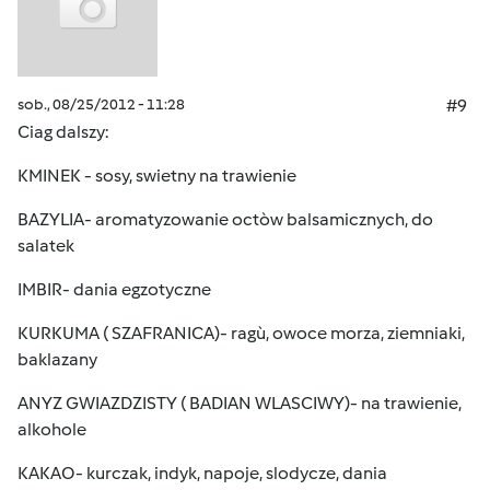
sob., 08/25/2012 - 11:28
#9
Ciag dalszy:
KMINEK - sosy, swietny na trawienie
BAZYLIA- aromatyzowanie octòw balsamicznych, do
salatek
IMBIR- dania egzotyczne
KURKUMA ( SZAFRANICA)- ragù, owoce morza, ziemniaki,
baklazany
ANYZ GWIAZDZISTY ( BADIAN WLASCIWY)- na trawienie,
alkohole
KAKAO- kurczak, indyk, napoje, slodycze, dania