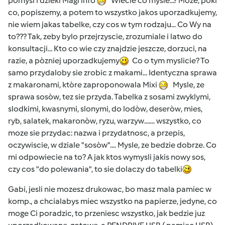
pomysl i dzieki Magi info
Wiecie co mysle...? Moze, pòki
co, popiszemy, a potem to wszystko jakos uporzadkujemy,
nie wiem jakas tabelke, czy cos w tym rodzaju... Co Wy na
to??? Tak, zeby bylo przejrzyscie, zrozumiale i latwo do
konsultacji... Kto co wie czy znajdzie jeszcze, dorzuci, na
razie, a pòzniej uporzadkujemy
Co o tym myslicie? To
samo przydaloby sie zrobic z makami... Identyczna sprawa
z makaronami, ktòre zaproponowala Mixi
Mysle, ze
sprawa sosòw, tez sie przyda. Tabelka z sosami zwyklymi,
slodkimi, kwasnymi, slonymi, do lodòw, deseròw, mies,
ryb, salatek, makaronòw, ryzu, warzyw....... wszystko, co
moze sie przydac: nazwa i przydatnosc, a przepis,
oczywiscie, w dziale "sosòw".... Mysle, ze bedzie dobrze. Co
mi odpowiecie na to? A jak ktos wymysli jakis nowy sos,
czy cos "do polewania", to sie dolaczy do tabelki
Gabi, jesli nie mozesz drukowac, bo masz mala pamiec w
komp., a chcialabys miec wszystko na papierze, jedyne, co
moge Ci poradzic, to przeniesc wszystko, jak bedzie juz