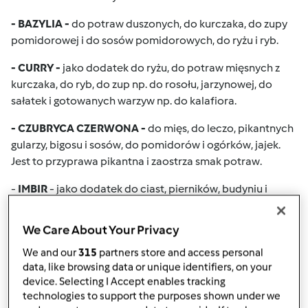
- BAZYLIA -
do potraw duszonych, do kurczaka, do zupy
pomidorowej i do sosów pomidorowych, do ryżu i ryb.
- CURRY -
jako dodatek do ryżu, do potraw mięsnych z
kurczaka, do ryb, do zup np. do rosołu, jarzynowej, do
sałatek i gotowanych warzyw np. do kalafiora.
- CZUBRYCA CZERWONA -
do mięs, do leczo, pikantnych
gularzy, bigosu i sosów, do pomidorów i ogórków, jajek.
Jest to przyprawa pikantna i zaostrza smak potraw.
-
IMBIR
- jako dodatek do ciast, pierników, budyniu i
kisielku, do kompotów, likierów i do piwa, do pasztetów i
gulaszów.
We Care About Your Privacy
- KOLENDRA -
do warzyw, do ryżu, do pieczonego mięsa.
We and our
315
partners store and access personal
data, like browsing data or unique identifiers, on your
- KURKUMA -
do ciast, do ryżu, kalafiora, do zup
device. Selecting I Accept enables tracking
np.jarzynowa, do kurczaka,ryb, barwi potrawy na żółto.
technologies to support the purposes shown under we