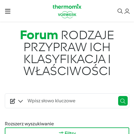
Przejdź do treści
Forum
RODZAJE
PRZYPRAW ICH
KLASYFIKACJA I
WŁAŚCIWOŚCI
Rozszerz wyszukiwanie
Filtry