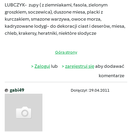
LUBCZYK- zupy ( z ziemniakami, fasola, zielonym
groszkiem, soczewica), duszone miesa, placki z
kurczakiem, smazone warzywa, owoce morza,
kadryzowane lodygi- do dekoracji ciast i deseròw, miesa,
chleb, krakersy, heratniki, niektòre slodycze
Góra strony
Zaloguj
lub
zarejestruj się
aby dodawać
komentarze
gabi49
Dołączył : 29.04.2011