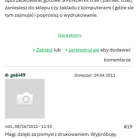
uporzadkowane, gotowe ,a PENDRIVE USB ( pamiec USB),
zaniesiesz do sklepu czy zakladu z komputerami ( gdzie sie
tym zajmuja) i poprosisz o wydrukowanie.
Góra strony
Zaloguj
lub
zarejestruj się
aby dodawać
komentarze
gabi49
Dołączył : 29.04.2011
ndz., 08/26/2012 - 11:53
#19
Magi, dzięki za pomysł z drukowaniem. Wypróbuję.