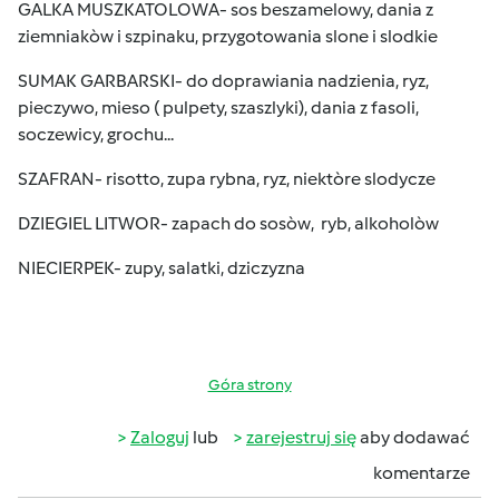
GALKA MUSZKATOLOWA- sos beszamelowy, dania z
ziemniakòw i szpinaku, przygotowania slone i slodkie
SUMAK GARBARSKI- do doprawiania nadzienia, ryz,
pieczywo, mieso ( pulpety, szaszlyki), dania z fasoli,
soczewicy, grochu...
SZAFRAN- risotto, zupa rybna, ryz, niektòre slodycze
DZIEGIEL LITWOR- zapach do sosòw, ryb, alkoholòw
NIECIERPEK- zupy, salatki, dziczyzna
Góra strony
Zaloguj
lub
zarejestruj się
aby dodawać
komentarze