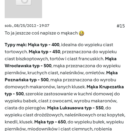
sob., 08/25/2012 - 19:07
#15
To ja jeszcze coś napisze o mąkach
Typy mąk:
Mąka typ - 400
, idealna do wypieku ciast
tortowych.
Mąka typ - 450
, przeznaczona do wypieku
ciast biszkoptowych, tortów i ciast francuskich.
Mąka
Wrocławska typ - 500
, mąka przeznaczona do wypieku
pierników, kruchych ciast, naleśników, omletów.
Mąka
Poznańska typ - 500
, mąka przeznaczona do wyrobu
domowych makaronów, lanych klusek.
Mąka Krupczatka
typ - 500
, szerokie zastosowanie w kuchni domowej do
wypieku babek, ciast z owocami, wyrobu makaronów,
ciasta do pierogów.
Mąka Luksusowa typ - 550
, do
wypieku ciast drożdżowych, naleśnikowych oraz kopytek,
knedli, klusek.
Mąka typ - 650
, do wypieku bułek, wypieku
pierników, miodowników i ciast ciemnych, robienia