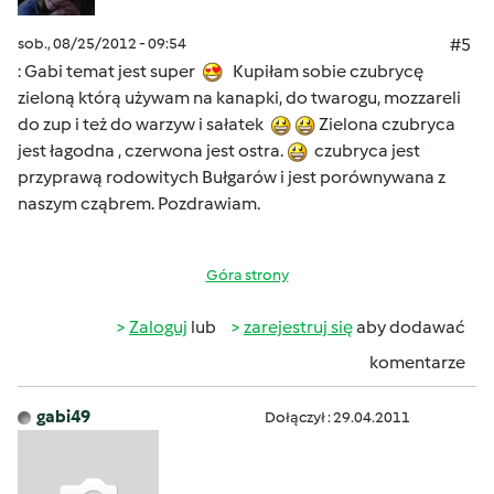
sob., 08/25/2012 - 09:54
#5
: Gabi temat jest super
Kupiłam sobie czubrycę
zieloną którą używam na kanapki, do twarogu, mozzareli
do zup i też do warzyw i sałatek
Zielona czubryca
jest łagodna , czerwona jest ostra.
czubryca jest
przyprawą rodowitych Bułgarów i jest porównywana z
naszym cząbrem. Pozdrawiam.
Góra strony
Zaloguj
lub
zarejestruj się
aby dodawać
komentarze
gabi49
Dołączył : 29.04.2011