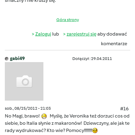
smaczny i nie kruszy się.
Góra strony
Zaloguj
lub
zarejestruj się
aby dodawać
komentarze
gabi49
Dołączył : 29.04.2011
sob., 08/25/2012 - 21:03
#16
No Magi, brawo!
Myślę, że Veronika też dorzuci cos od
siebie, bo Italia słynie z makaronów! Dziewczyny, ale jak te
rady wydrukować? Kto wie? Pomocy!!!!!!!!!