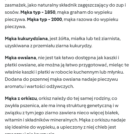
zasmażek, jako naturalny składnik zagęszczający do zup i
sosów.
Mąka typ - 1850
, mąka graham do wypieku
pieczywa.
Mąka typ - 2000
, mąka razowa do wypieku
pieczywa.
Mąka kukurydziana
, jest żółta, miałka lub też ziarnista,
uzyskiwana z przemiału ziarna kukurydzy.
Mąka owsiana
, nie jest tak łatwo dostępna jak kaszki i
płatki owsiane, ale można ją łatwo przygotować, mieląc te
właśnie kaszki i płatki w robocie kuchennym lub młynku.
Dodana do pszennej mąka owsiana nadaje pieczywu
aromatu i wartości odżywczych.
Mąka z orkiszu
, orkisz należy do tej samej rodziny, co
zwykła pszenica, ale ma inną strukturę genetyczną i w
związku z tym jego ziarno zawiera nieco więcej białek,
witamin i składników mineralnych. Mąka z orkiszu nadaje
się idealnie do wypieku, a upieczony z niej chleb jest