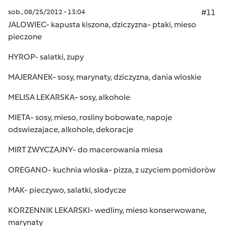
sob., 08/25/2012 - 13:04
#11
JALOWIEC- kapusta kiszona, dziczyzna- ptaki, mieso
pieczone
HYROP- salatki, zupy
MAJERANEK- sosy, marynaty, dziczyzna, dania wloskie
MELISA LEKARSKA- sosy, alkohole
MIETA- sosy, mieso, rosliny bobowate, napoje
odswiezajace, alkohole, dekoracje
MIRT ZWYCZAJNY- do macerowania miesa
OREGANO- kuchnia wloska- pizza, z uzyciem pomidoròw
MAK- pieczywo, salatki, slodycze
KORZENNIK LEKARSKI- wedliny, mieso konserwowane,
marynaty