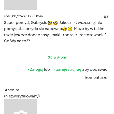
sob., 08/25/2012 - 10:46
#8
Super pomysl, Gabrysiu
Jakos nikt wczesniej nie
pomyslal, a przyda sie napewno
Moze by w takim
razie jeszcze dodac sosy i maki- rodzaje i zastosowanie?
Co Wy na to??
Góra strony
Zaloguj
lub
zarejestruj się
aby dodawać
komentarze
Anonim
(niezweryfikowany)