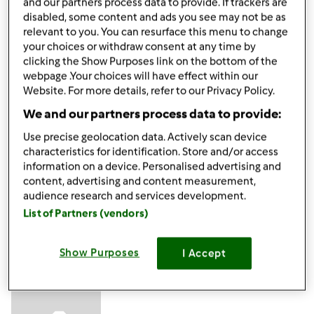
and our partners process data to provide. If trackers are
- ROZMARYN -
do wieprzowiny, kurczaka, dziczyzny,
disabled, some content and ads you see may not be as
baraniny, do sosów pomidorowych, pizzy, warzyw i
relevant to you. You can resurface this menu to change
pieczonych ziemniaków.
your choices or withdraw consent at any time by
clicking the Show Purposes link on the bottom of the
-
TYMIANEK
- do długo gotowanych potraw, zapiekanek,
webpage .Your choices will have effect within our
Website. For more details, refer to our Privacy Policy.
duszonych mięs, do sosów, doskonały do roslin
strączkowych.
We and our partners process data to provide:
Na razie tyle
Use precise geolocation data. Actively scan device
characteristics for identification. Store and/or access
information on a device. Personalised advertising and
content, advertising and content measurement,
Góra strony
audience research and services development.
List of Partners (vendors)
Zaloguj
lub
zarejestruj się
aby dodawać
komentarze
Show Purposes
I Accept
gabi49
Dołączył : 29.04.2011