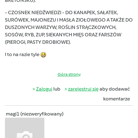
BRETOŃSKU).
- CZOSNEK NIEDŹWIEDZI - DO KANAPEK, SAŁATEK,
SURÓWEK, MAJONEZU I MASŁA ZIOŁOWEGO A TAKŻE DO
DUSZONYCH WARZYW, ROŚLIN STRĄCZKOWYCH,
SOSÓW, RYB, ZUP, SIEKANYCH MIĘS ORAZ FARSZÓW
(PIEROGI, PASTY DROBIOWE).
I to na razie tyle
Góra strony
Zaloguj
lub
zarejestruj się
aby dodawać
komentarze
magi1 (niezweryfikowany)