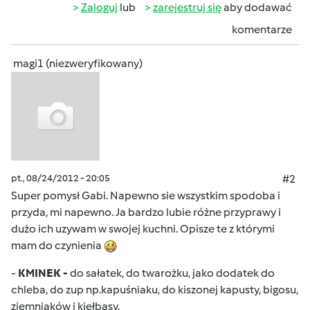
Zaloguj
lub
zarejestruj się
aby dodawać
komentarze
magi1 (niezweryfikowany)
pt., 08/24/2012 - 20:05
#2
Super pomysł Gabi. Napewno sie wszystkim spodoba i
przyda, mi napewno. Ja bardzo lubie różne przyprawy i
dużo ich uzywam w swojej kuchni. Opisze te z którymi
mam do czynienia
-
KMINEK -
do sałatek, do twarożku, jako dodatek do
chleba, do zup np.kapuśniaku, do kiszonej kapusty, bigosu,
ziemniaków i kiełbasy.