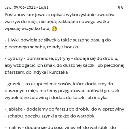
czw., 09/06/2012 - 16:51
#6
Postanowiłam jeszcze opisać wykorzystanie owoców i
warzyw do mięs, nie będę zakładała nowego watku
wpisuję wszystko tutaj
- śliwki, powidła ze śliwek a także suszone pasują do
pieczonego schabu, rolady z boczku
- cytrusy - pomarańcze, cytryny - dodaje się do drobiu,
aby wzbogacić ich smak, do duszonej kaczki lub pieczonej
z farszem, do indyka i kurczaka
- gruszki - to uzupełnienie sosów, które dodajemy do
duszonych mięs, możemy przygotowac połówki gruszek
wypełnione żurawiną i dodać do kaczki lub indyka
- jabłaka - dodajemy do farszu do drobiu, do wieprzowiny
- schabu, boczku, szynki a także do watróbki
- maliny - dodaje sie do sosu vinegret, do wątróbki, do