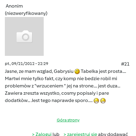
Anonim
(niezweryfikowany)
pt., 09/21/2012 - 22:29
#21
Jasne, ze mam wzglad, Gabrysiu
Tabelka jest prosta....
Martwi mnie tylko fakt, czy komp nie bedzie robil mi
problemòw z "wrzuceniem " jej na strone.... jest duza...
Zawiera zreszta wszystko, cosmy popisaly i pare
dodatkòw... Jest tego naprawde sporo.....
Góra strony
Zaloguj
lub
zarejestruj się
aby dodawać