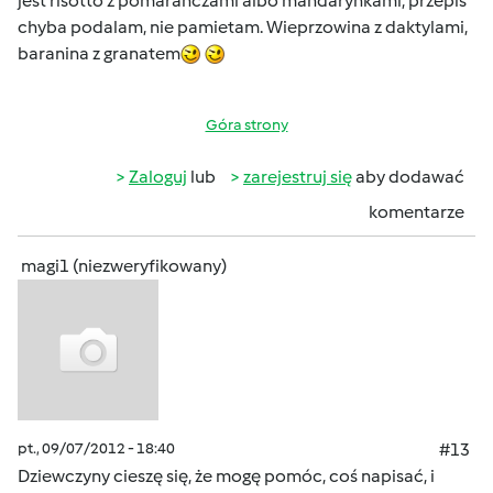
jest risotto z pomaranczami albo mandarynkami, przepis
chyba podalam, nie pamietam. Wieprzowina z daktylami,
baranina z granatem
Góra strony
Zaloguj
lub
zarejestruj się
aby dodawać
komentarze
magi1 (niezweryfikowany)
pt., 09/07/2012 - 18:40
#13
Dziewczyny cieszę się, że mogę pomóc, coś napisać, i