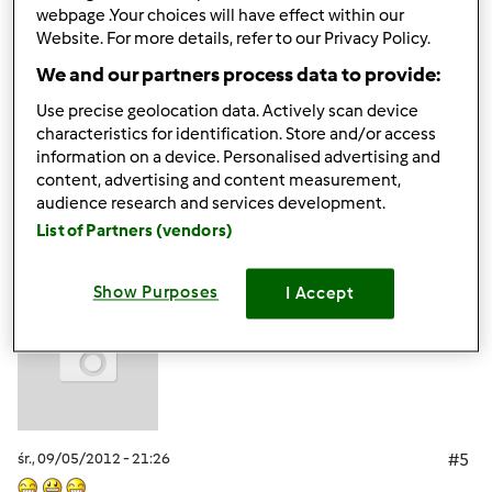
śr., 09/05/2012 - 18:41
#4
webpage .Your choices will have effect within our
Jasne Vercia poczekamy, nie pali się
jak nam wszystko
Website. For more details, refer to our Privacy Policy.
poukładasz będzie super
We and our partners process data to provide:
Use precise geolocation data. Actively scan device
characteristics for identification. Store and/or access
Góra strony
information on a device. Personalised advertising and
content, advertising and content measurement,
Zaloguj
lub
zarejestruj się
aby dodawać
audience research and services development.
komentarze
List of Partners (vendors)
kip (niezweryfikowany)
Show Purposes
I Accept
śr., 09/05/2012 - 21:26
#5