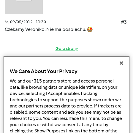
śr., 09/05/2012 - 11:30
#3
Czekamy Veroniko. Nie ma pospiechu.
Góra strony
Zaloguj
lub
zarejestruj się
aby dodawać
We Care About Your Privacy
komentarze
We and our
315
partners store and access personal
magi1 (niezweryfikowany)
data, like browsing data or unique identifiers, on your
device. Selecting I Accept enables tracking
technologies to support the purposes shown under we
and our partners process data to provide. If trackers are
disabled, some content and ads you see may not be as
relevant to you. You can resurface this menu to change
your choices or withdraw consent at any time by
clicking the Show Purposes link on the bottom of the