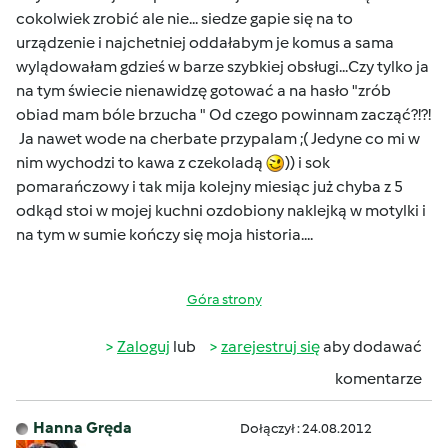
cokolwiek zrobić ale nie... siedze gapie się na to
urządzenie i najchetniej oddałabym je komus a sama
wylądowałam gdzieś w barze szybkiej obsługi...Czy tylko ja
na tym świecie nienawidzę gotować a na hasło "zrób
obiad mam bóle brzucha " Od czego powinnam zacząć?!?!
Ja nawet wode na cherbate przypalam ;( Jedyne co mi w
nim wychodzi to kawa z czekoladą
)) i sok
pomarańczowy i tak mija kolejny miesiąc już chyba z 5
odkąd stoi w mojej kuchni ozdobiony naklejką w motylki i
na tym w sumie kończy się moja historia....
Góra strony
Zaloguj
lub
zarejestruj się
aby dodawać
komentarze
Hanna Gręda
Dołączył : 24.08.2012