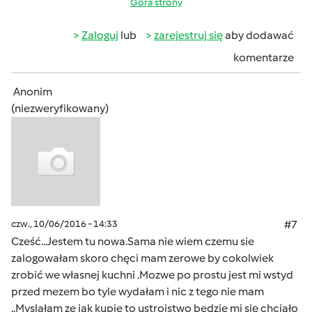
Góra strony
Zaloguj
lub
zarejestruj się
aby dodawać
komentarze
Anonim
(niezweryfikowany)
czw., 10/06/2016 - 14:33
#7
Cześć...Jestem tu nowa.Sama nie wiem czemu sie
zalogowałam skoro chęci mam zerowe by cokolwiek
zrobić we własnej kuchni .Mozwe po prostu jest mi wstyd
przed mezem bo tyle wydałam i nic z tego nie mam
..Myslałam ze jak kupie to ustrojstwo bedzie mi się chciało