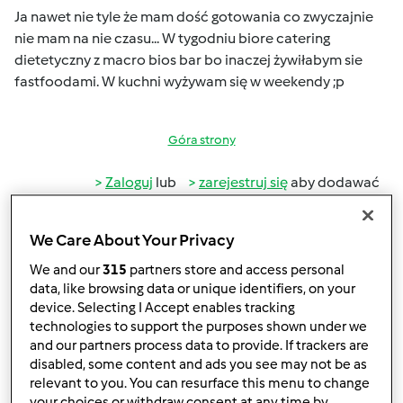
Ja nawet nie tyle że mam dość gotowania co zwyczajnie
nie mam na nie czasu... W tygodniu biore catering
dietetyczny z macro bios bar bo inaczej żywiłabym sie
fastfoodami. W kuchni wyżywam się w weekendy ;p
Góra strony
Zaloguj
lub
zarejestruj się
aby dodawać
komentarze
We Care About Your Privacy
Glosikx00
We and our
315
partners store and access personal
(niezweryfikowany)
data, like browsing data or unique identifiers, on your
device. Selecting I Accept enables tracking
technologies to support the purposes shown under we
and our partners process data to provide. If trackers are
disabled, some content and ads you see may not be as
relevant to you. You can resurface this menu to change
your choices or withdraw consent at any time by