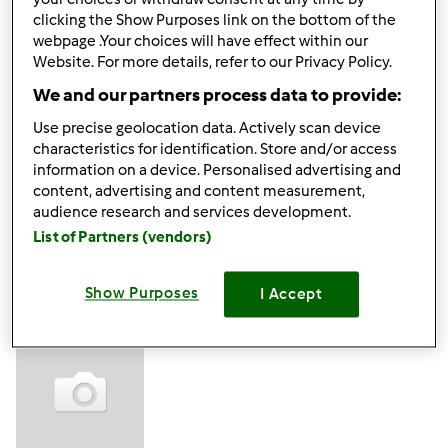
clicking the Show Purposes link on the bottom of the
czw., 02/15/2018 - 10:43
#2
webpage .Your choices will have effect within our
Ja od siebie mogę polecić
https://dobretabletki.pl/
bo
Website. For more details, refer to our Privacy Policy.
tam też jest sporo publikacji w tym temacie, więc się
We and our partners process data to provide:
zapewne przyda niejednej osobie
Use precise geolocation data. Actively scan device
characteristics for identification. Store and/or access
Góra strony
information on a device. Personalised advertising and
content, advertising and content measurement,
Zaloguj
lub
zarejestruj się
aby dodawać
audience research and services development.
List of Partners (vendors)
komentarze
Kamila294
Show Purposes
I Accept
(niezweryfikowany)