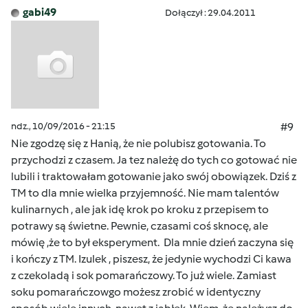
gabi49
Dołączył : 29.04.2011
ndz., 10/09/2016 - 21:15
#9
Nie zgodzę się z Hanią, że nie polubisz gotowania. To
przychodzi z czasem. Ja tez należę do tych co gotować nie
lubili i traktowałam gotowanie jako swój obowiązek. Dziś z
TM to dla mnie wielka przyjemność. Nie mam talentów
kulinarnych , ale jak idę krok po kroku z przepisem to
potrawy są świetne. Pewnie, czasami coś sknocę, ale
mówię ,że to był eksperyment. Dla mnie dzień zaczyna się
i kończy z TM. Izulek , piszesz, że jedynie wychodzi Ci kawa
z czekoladą i sok pomarańczowy. To już wiele. Zamiast
soku pomarańczowgo możesz zrobić w identyczny