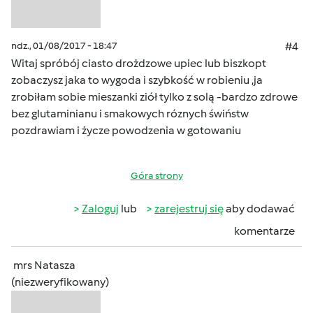
ndz., 01/08/2017 - 18:47
#4
Witaj spróbój ciasto drożdzowe upiec lub biszkopt
zobaczysz jaka to wygoda i szybkość w robieniu ,ja
zrobiłam sobie mieszanki ziół tylko z solą -bardzo zdrowe
bez glutaminianu i smakowych róznych świństw
pozdrawiam i życze powodzenia w gotowaniu
Góra strony
Zaloguj
lub
zarejestruj się
aby dodawać
komentarze
mrs Natasza
(niezweryfikowany)