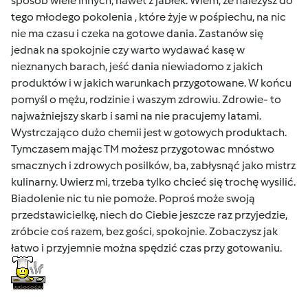
sposób wiele innych, nawet z jabłek. Wiem, że należysz do
tego młodego pokolenia , które żyje w pośpiechu, na nic
nie ma czasu i czeka na gotowe dania. Zastanów się
jednak na spokojnie czy warto wydawać kasę w
nieznanych barach, jeść dania niewiadomo z jakich
produktów i w jakich warunkach przygotowane. W końcu
pomyśl o mężu, rodzinie i waszym zdrowiu. Zdrowie- to
najważniejszy skarb i sami na nie pracujemy latami.
Wystrczająco dużo chemii jest w gotowych produktach.
Tymczasem mając TM możesz przygotowac mnóstwo
smacznych i zdrowych posilków, ba, zabłysnąć jako mistrz
kulinarny. Uwierz mi, trzeba tylko chcieć się trochę wysilić.
Biadolenie nic tu nie pomoże. Poproś może swoją
przedstawicielkę, niech do Ciebie jeszcze raz przyjedzie,
zróbcie coś razem, bez gości, spokojnie. Zobaczysz jak
łatwo i przyjemnie można spędzić czas przy gotowaniu.