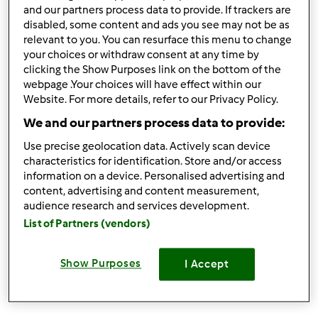
and our partners process data to provide. If trackers are
disabled, some content and ads you see may not be as
Zaloguj
lub
zarejestruj się
aby dodawać
relevant to you. You can resurface this menu to change
komentarze
your choices or withdraw consent at any time by
clicking the Show Purposes link on the bottom of the
webpage .Your choices will have effect within our
Baś...ka
Website. For more details, refer to our Privacy Policy.
(niezweryfikowany)
We and our partners process data to provide:
Use precise geolocation data. Actively scan device
characteristics for identification. Store and/or access
information on a device. Personalised advertising and
content, advertising and content measurement,
audience research and services development.
wt., 02/09/2016 - 14:58
#3
List of Partners (vendors)
Witam ,byłam w Krakowie w grudniu .....super sprawa te
warsztaty zawsze można coś podpatrzeć i czegoś
Show Purposes
I Accept
nowego się dowiedzieć a i można posmakować potraw
które dziewczyny prezentują ...