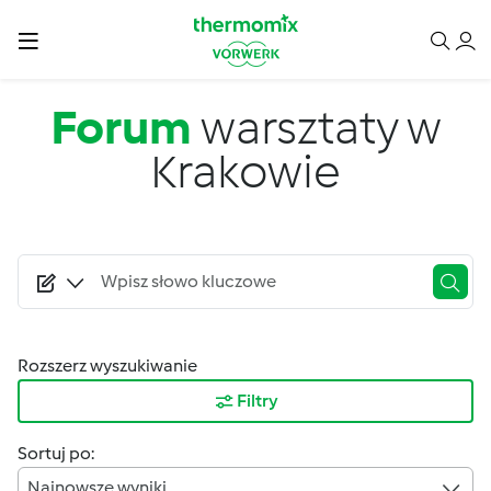
Przejdź do treści
Forum
warsztaty w
Krakowie
Rozszerz wyszukiwanie
Filtry
Sortuj po:
Najnowsze wyniki