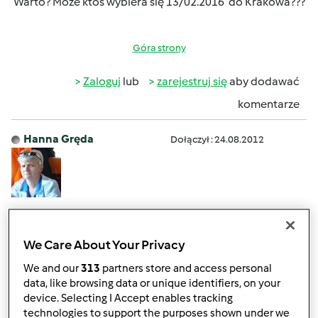
Warto? Może ktoś wybiera się 13/02.2016 do Krakowa???
Góra strony
Zaloguj
lub
zarejestruj się
aby dodawać
komentarze
Hanna Gręda
Dołączył : 24.08.2012
wt., 02/09/2016 - 14:11
#2
Ewo na każde warsztaty iść warto .Zawsze coś nowego
We Care About Your Privacy
zobaczysz dopytasz .Ja niestety jestem z Łodzi więc się na
krakowskie nie wybiorę
We and our
313
partners store and access personal
data, like browsing data or unique identifiers, on your
device. Selecting I Accept enables tracking
technologies to support the purposes shown under we
Góra strony