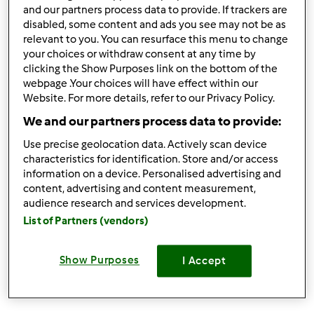
and our partners process data to provide. If trackers are
disabled, some content and ads you see may not be as
Zaloguj
lub
zarejestruj się
aby dodawać
relevant to you. You can resurface this menu to change
komentarze
your choices or withdraw consent at any time by
clicking the Show Purposes link on the bottom of the
webpage .Your choices will have effect within our
Baś...ka
Website. For more details, refer to our Privacy Policy.
(niezweryfikowany)
We and our partners process data to provide:
Use precise geolocation data. Actively scan device
characteristics for identification. Store and/or access
information on a device. Personalised advertising and
content, advertising and content measurement,
audience research and services development.
wt., 02/09/2016 - 14:58
#3
List of Partners (vendors)
Witam ,byłam w Krakowie w grudniu .....super sprawa te
warsztaty zawsze można coś podpatrzeć i czegoś
Show Purposes
I Accept
nowego się dowiedzieć a i można posmakować potraw
które dziewczyny prezentują ...