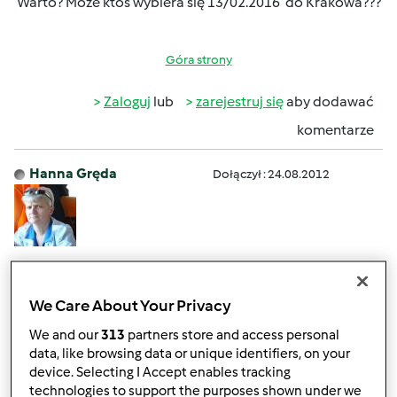
Warto? Może ktoś wybiera się 13/02.2016 do Krakowa???
Góra strony
Zaloguj
lub
zarejestruj się
aby dodawać
komentarze
Hanna Gręda
Dołączył : 24.08.2012
wt., 02/09/2016 - 14:11
#2
Ewo na każde warsztaty iść warto .Zawsze coś nowego
We Care About Your Privacy
zobaczysz dopytasz .Ja niestety jestem z Łodzi więc się na
krakowskie nie wybiorę
We and our
313
partners store and access personal
data, like browsing data or unique identifiers, on your
device. Selecting I Accept enables tracking
technologies to support the purposes shown under we
Góra strony