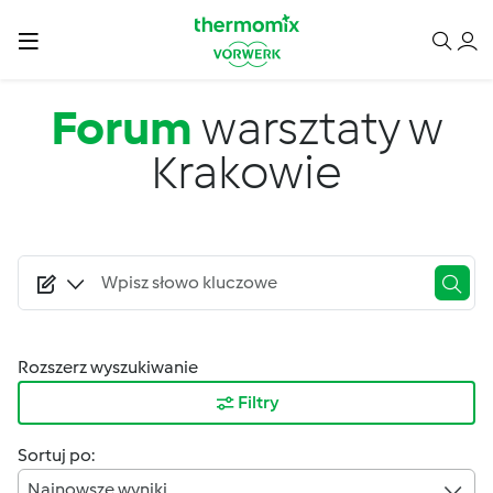
Przejdź do treści
Forum
warsztaty w
Krakowie
Rozszerz wyszukiwanie
Filtry
Sortuj po:
Najnowsze wyniki