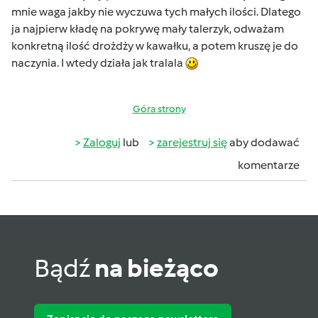
mnie waga jakby nie wyczuwa tych małych ilości. Dlatego
ja najpierw kładę na pokrywę mały talerzyk, odważam
konkretną ilość drożdży w kawałku, a potem kruszę je do
naczynia. I wtedy działa jak tralala
Góra strony
Zaloguj
lub
zarejestruj się
aby dodawać
komentarze
Bądź
na bieżąco