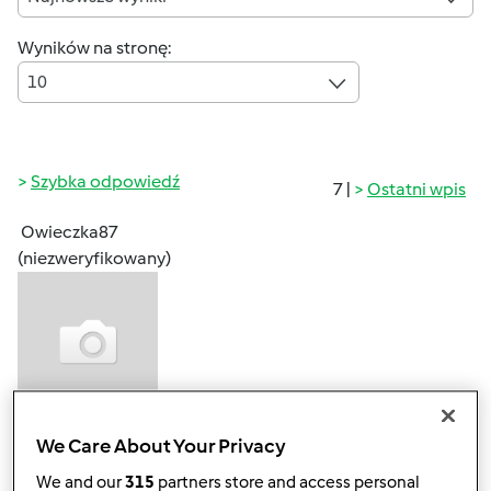
Wyników na stronę:
10
Szybka odpowiedź
7 |
Ostatni wpis
Owieczka87
(niezweryfikowany)
pt., 08/28/2015 - 15:12
#1
We Care About Your Privacy
Witam
We and our
315
partners store and access personal