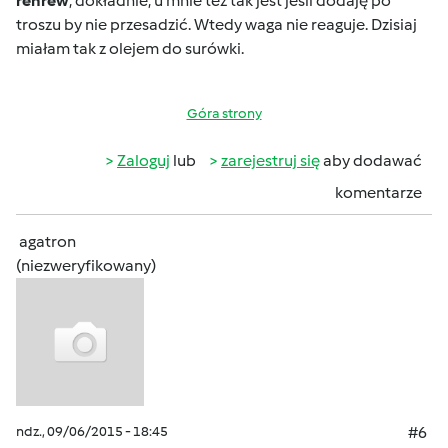
renrew
, dokładnie, u mnie też tak jest jeśli dodaję po
troszu by nie przesadzić. Wtedy waga nie reaguje. Dzisiaj
miałam tak z olejem do surówki.
Góra strony
Zaloguj
lub
zarejestruj się
aby dodawać
komentarze
agatron
(niezweryfikowany)
ndz., 09/06/2015 - 18:45
#6