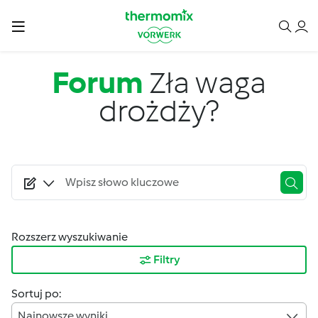
Przejdź do treści
Forum
Zła waga
drożdży?
Rozszerz wyszukiwanie
Filtry
Sortuj po:
Najnowsze wyniki