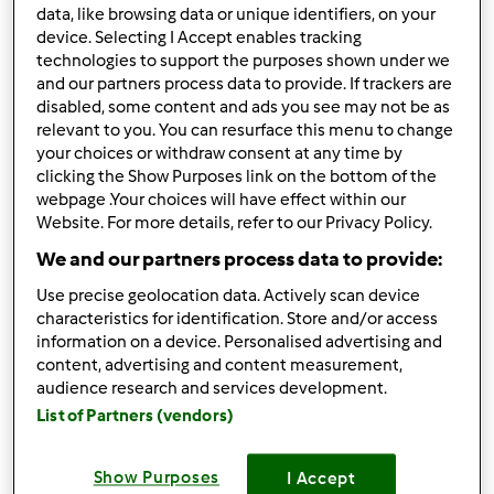
data, like browsing data or unique identifiers, on your
Mam pytanei, czy ktoś natknął się z problemem wagi
device. Selecting I Accept enables tracking
drożdży?
technologies to support the purposes shown under we
and our partners process data to provide. If trackers are
Ogólnie jak wszystko waże do przepisów i jest np. kostka
disabled, some content and ads you see may not be as
masła 200 g i wrzucam całą to idelanie jest 200 gram
relevant to you. You can resurface this menu to change
your choices or withdraw consent at any time by
Ale mam problem z wagą drożdży. Mam opakowanie 100g
clicking the Show Purposes link on the bottom of the
i wrzucam połowe opakowania a na wadze 25 g...
webpage .Your choices will have effect within our
Website. For more details, refer to our Privacy Policy.
We and our partners process data to provide:
Góra strony
Use precise geolocation data. Actively scan device
Zaloguj
lub
zarejestruj się
aby dodawać
characteristics for identification. Store and/or access
information on a device. Personalised advertising and
komentarze
content, advertising and content measurement,
audience research and services development.
agatron
List of Partners (vendors)
(niezweryfikowany)
Show Purposes
I Accept