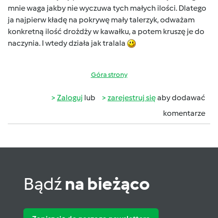
mnie waga jakby nie wyczuwa tych małych ilości. Dlatego
ja najpierw kładę na pokrywę mały talerzyk, odważam
konkretną ilość drożdży w kawałku, a potem kruszę je do
naczynia. I wtedy działa jak tralala
Góra strony
Zaloguj
lub
zarejestruj się
aby dodawać
komentarze
Bądź
na bieżąco