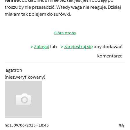
renrew
, dokładnie, u mnie też tak jest jeśli dodaję po
troszu by nie przesadzić. Wtedy waga nie reaguje. Dzisiaj
miałam tak z olejem do surówki.
Góra strony
Zaloguj
lub
zarejestruj się
aby dodawać
komentarze
agatron
(niezweryfikowany)
ndz., 09/06/2015 - 18:45
#6