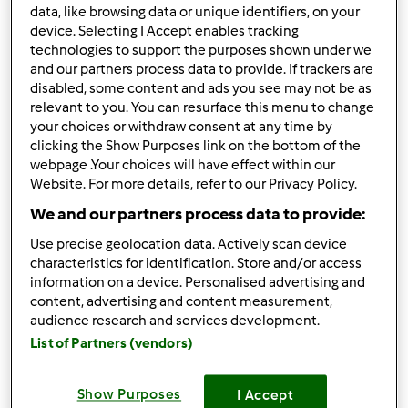
data, like browsing data or unique identifiers, on your
Mam pytanei, czy ktoś natknął się z problemem wagi
device. Selecting I Accept enables tracking
drożdży?
technologies to support the purposes shown under we
and our partners process data to provide. If trackers are
Ogólnie jak wszystko waże do przepisów i jest np. kostka
disabled, some content and ads you see may not be as
masła 200 g i wrzucam całą to idelanie jest 200 gram
relevant to you. You can resurface this menu to change
your choices or withdraw consent at any time by
Ale mam problem z wagą drożdży. Mam opakowanie 100g
clicking the Show Purposes link on the bottom of the
i wrzucam połowe opakowania a na wadze 25 g...
webpage .Your choices will have effect within our
Website. For more details, refer to our Privacy Policy.
We and our partners process data to provide:
Góra strony
Use precise geolocation data. Actively scan device
Zaloguj
lub
zarejestruj się
aby dodawać
characteristics for identification. Store and/or access
information on a device. Personalised advertising and
komentarze
content, advertising and content measurement,
audience research and services development.
agatron
List of Partners (vendors)
(niezweryfikowany)
Show Purposes
I Accept