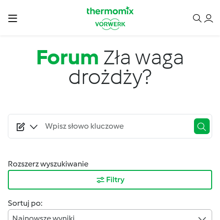
Przejdź do treści
Forum
Zła waga
drożdży?
Rozszerz wyszukiwanie
Filtry
Sortuj po:
Najnowsze wyniki