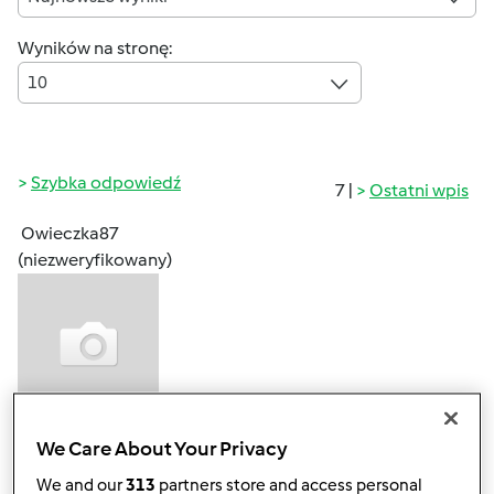
Wyników na stronę:
10
Szybka odpowiedź
7 |
Ostatni wpis
Owieczka87
(niezweryfikowany)
pt., 08/28/2015 - 15:12
#1
We Care About Your Privacy
Witam
We and our
313
partners store and access personal