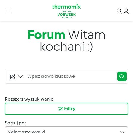
Przejdź do treści
Forum
Witam
kochani :)
Rozszerz wyszukiwanie
Filtry
Sortuj po:
Najnowsze wyniki