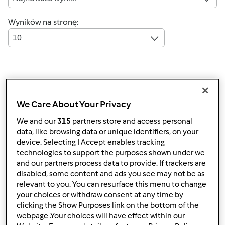
Wyników na stronę:
10
Szybka odpowiedź
4 |
Ostatni wpis
We Care About Your Privacy
Anonim
(niezweryfikowany)
We and our
315
partners store and access personal
data, like browsing data or unique identifiers, on your
device. Selecting I Accept enables tracking
technologies to support the purposes shown under we
and our partners process data to provide. If trackers are
disabled, some content and ads you see may not be as
relevant to you. You can resurface this menu to change
your choices or withdraw consent at any time by
ndz., 06/14/2015 - 09:54
#1
clicking the Show Purposes link on the bottom of the
Kochani jestem nowa i od piątku posiadam TM5 ..jestem
webpage .Your choices will have effect within our