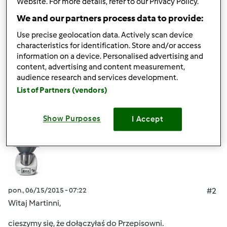
mega podekscytowana i ciesze się, że będę mogła dzielić
Website. For more details, refer to our Privacy Policy.
się z Wami przepisami oraz oczywiście korzystać z
We and our partners process data to provide:
Waszych rad i przepisów. Miłego gotowania
Use precise geolocation data. Actively scan device
POZDRAWIAM
characteristics for identification. Store and/or access
information on a device. Personalised advertising and
content, advertising and content measurement,
Góra strony
audience research and services development.
List of Partners (vendors)
Zaloguj
lub
zarejestruj się
aby dodawać
komentarze
Show Purposes
I Accept
Przepisy Thermomix®
Dołączył : 17.11.2014
pon., 06/15/2015 - 07:22
#2
Witaj Martinni,
cieszymy się, że dołączyłaś do Przepisowni.