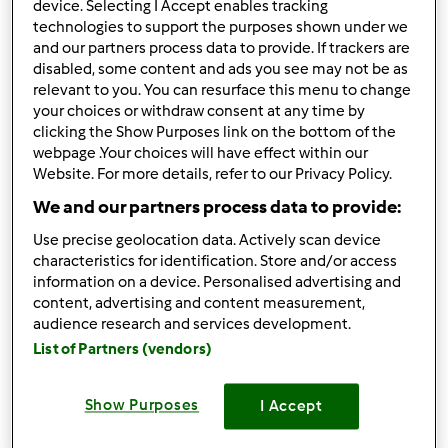
device. Selecting I Accept enables tracking
technologies to support the purposes shown under we
Góra strony
and our partners process data to provide. If trackers are
disabled, some content and ads you see may not be as
relevant to you. You can resurface this menu to change
Zaloguj
lub
zarejestruj się
aby dodawać
your choices or withdraw consent at any time by
komentarze
clicking the Show Purposes link on the bottom of the
webpage .Your choices will have effect within our
Przepisy Thermomix®
Dołączył : 17.11.2014
Website. For more details, refer to our Privacy Policy.
We and our partners process data to provide:
Use precise geolocation data. Actively scan device
characteristics for identification. Store and/or access
wt., 05/26/2015 - 07:21
#2
information on a device. Personalised advertising and
content, advertising and content measurement,
Witaj ataga10
audience research and services development.
Pozdrawiamy,
List of Partners (vendors)
Show Purposes
I Accept
Góra strony