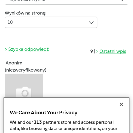
Wyników na stronę:
10
Szybka odpowiedź
9 |
Ostatni wpis
Anonim
(niezweryfikowany)
We Care About Your Privacy
wt., 05/26/2015 - 07:14
#1
We and our
313
partners store and access personal
witam serdecznie
data, like browsing data or unique identifiers, on your