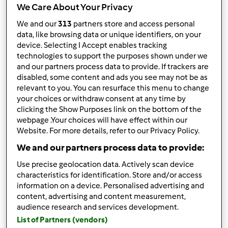
Góra strony
We Care About Your Privacy
We and our
313
partners store and access personal
Zaloguj
lub
zarejestruj się
aby dodawać
data, like browsing data or unique identifiers, on your
komentarze
device. Selecting I Accept enables tracking
technologies to support the purposes shown under we
Grażyna Kamińska
and our partners process data to provide. If trackers are
Dołączył : 07.10.2011
disabled, some content and ads you see may not be as
relevant to you. You can resurface this menu to change
your choices or withdraw consent at any time by
clicking the Show Purposes link on the bottom of the
webpage .Your choices will have effect within our
czw., 04/16/2015 - 19:53
#2
Website. For more details, refer to our Privacy Policy.
Witaj
Szamanko
Napisz coś więcej o sobie
We and our partners process data to provide:
Pozdrawiam serdecznie Grażyna ze Szczecina
Use precise geolocation data. Actively scan device
characteristics for identification. Store and/or access
information on a device. Personalised advertising and
Góra strony
content, advertising and content measurement,
audience research and services development.
Zaloguj
lub
zarejestruj się
aby dodawać
List of Partners (vendors)