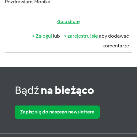
Pozdrawiam, Monika
Góra strony
Zaloguj
lub
zarejestruj się
aby dodawać
komentarze
Bądź
na bieżąco
Zapisz się do naszego newslettera