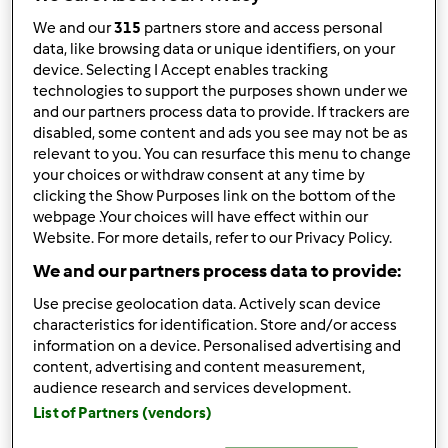
We and our
315
partners store and access personal
Góra strony
data, like browsing data or unique identifiers, on your
device. Selecting I Accept enables tracking
Zaloguj
lub
zarejestruj się
aby dodawać
technologies to support the purposes shown under we
and our partners process data to provide. If trackers are
komentarze
disabled, some content and ads you see may not be as
relevant to you. You can resurface this menu to change
Grażyna Kamińska
Dołączył : 07.10.2011
your choices or withdraw consent at any time by
clicking the Show Purposes link on the bottom of the
webpage .Your choices will have effect within our
Website. For more details, refer to our Privacy Policy.
We and our partners process data to provide:
wt., 02/17/2015 - 19:12
#2
Use precise geolocation data. Actively scan device
characteristics for identification. Store and/or access
information on a device. Personalised advertising and
content, advertising and content measurement,
audience research and services development.
List of Partners (vendors)
Góra strony