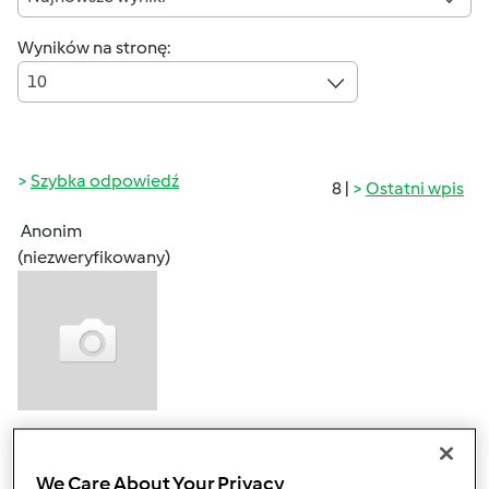
Wyników na stronę:
10
Szybka odpowiedź
8 |
Ostatni wpis
Anonim
(niezweryfikowany)
wt., 02/17/2015 - 18:00
#1
Witam serdecznie!
We Care About Your Privacy