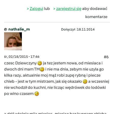
Zaloguj
lub
zarejestruj się
aby dodawać
komentarze
nathalie_m
Dołączył : 18.11.2014
śr., 02/18/2015 - 17:46
#6
czesc Dziewczyny
ja tez jestem nowa, od miesiaca i
dwoch dni mam TM
i nie ma dnia, zebym nie uzyla go
kilka razy.. aktualnie moj mąż robi zupę rybną i piecze
chleb - jest w tym mistrzem, jak się okazało
a wczesniej
nie wchodził do kuchni, nie licząc wędrówek do lodówki
po wino czasem
a dziś właśnie mija miesiąc.. miesiąc bez kupnego chleba