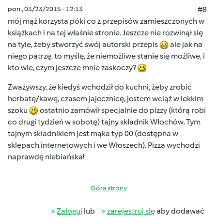
pon., 03/23/2015 - 12:13
#8
mój mąż korzysta póki co z przepisów zamieszczonych w
książkach i na tej właśnie stronie. Jeszcze nie rozwinął się
na tyle, żeby stworzyć swój autorski przepis
ale jak na
niego patrzę, to myślę, że niemożliwe stanie się możliwe, i
kto wie, czym jeszcze mnie zaskoczy?
Zważywszy, że kiedyś wchodził do kuchni, żeby zrobić
herbatę/kawę, czasem jajecznicę, jestem wciąż w lekkim
szoku
ostatnio zamówił specjalnie do pizzy (którą robi
co drugi tydzień w sobotę) tajny składnik Włochów. Tym
tajnym składnikiem jest mąka typ 00 (dostępna w
sklepach internetowych i we Włoszech). Pizza wychodzi
naprawdę niebiańska!
Góra strony
Zaloguj
lub
zarejestruj się
aby dodawać