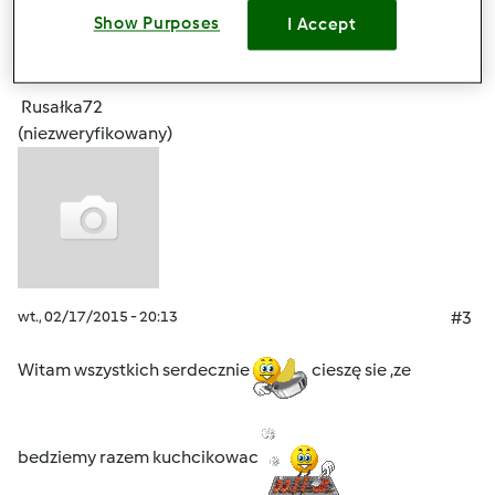
Zaloguj
lub
zarejestruj się
aby dodawać
Show Purposes
I Accept
komentarze
Rusałka72
(niezweryfikowany)
wt., 02/17/2015 - 20:13
#3
Witam wszystkich serdecznie
cieszę sie ,ze
bedziemy razem kuchcikowac