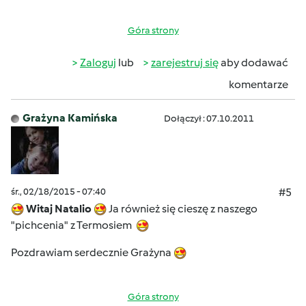
Góra strony
Zaloguj
lub
zarejestruj się
aby dodawać
komentarze
Grażyna Kamińska
Dołączył : 07.10.2011
śr., 02/18/2015 - 07:40
#5
Witaj Natalio
Ja również się cieszę z naszego
"pichcenia" z Termosiem
Pozdrawiam serdecznie Grażyna
Góra strony