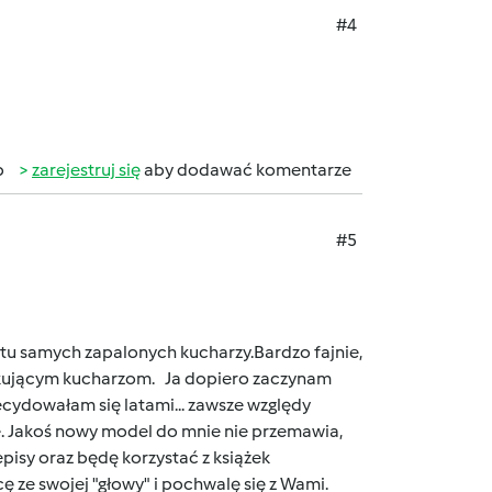
#4
b
zarejestruj się
aby dodawać komentarze
#5
 tu samych zapalonych kucharzy.Bardzo fajnie,
tkującym kucharzom. Ja dopiero zaczynam
ecydowałam się latami... zawsze względy
e. Jakoś nowy model do mnie nie przemawia,
isy oraz będę korzystać z książek
ę ze swojej "głowy" i pochwalę się z Wami.