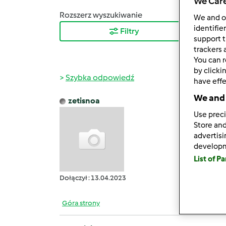
We Care
Rozszerz wyszukiwanie
Sortuj
We and 
identifie
Filtry
Najn
support t
trackers 
You can r
by clicki
Szybka odpowiedź
have effe
We and 
zetisnoa
pt., 04
Use preci
This i
Store and
advertis
develop
List of P
Dołączył : 13.04.2023
Góra strony