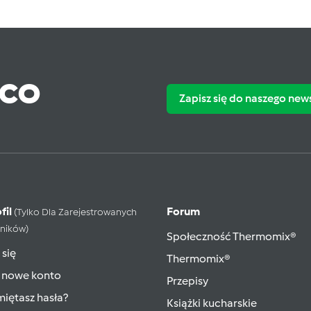
ąco
Zapisz się do naszego new
fil
Forum
(tylko Dla Zarejestrowanych
ników)
Społeczność Thermomix®
 się
Thermomix®
 nowe konto
Przepisy
iętasz hasła?
Książki kucharskie