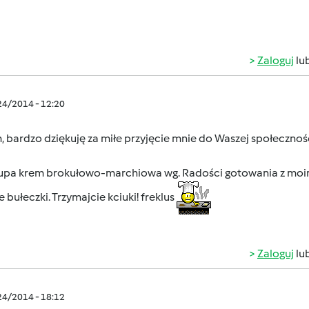
Zaloguj
lu
/24/2014 - 12:20
 bardzo dziękuję za miłe przyjęcie mnie do Waszej społecznośc
zupa krem brokułowo-marchiowa wg. Radości gotowania z moimi 
e bułeczki. Trzymajcie kciuki! freklus
Zaloguj
lu
/24/2014 - 18:12