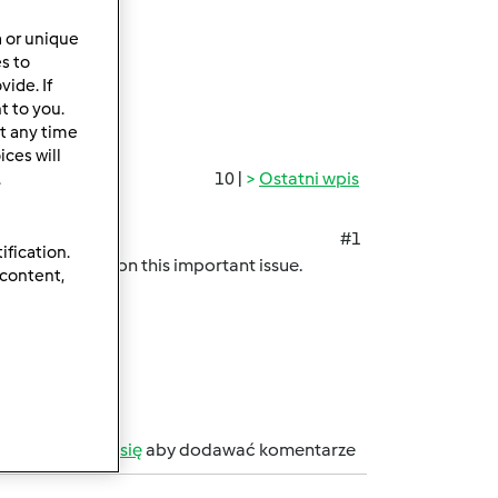
a or unique
es to
ide. If
t to you.
t any time
ces will
10 |
Ostatni wpis
.
#1
ification.
shedding light on this important issue.
 content,
b
zarejestruj się
aby dodawać komentarze