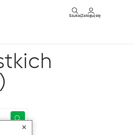
Szukaj
Zaloguj się
tkich
)