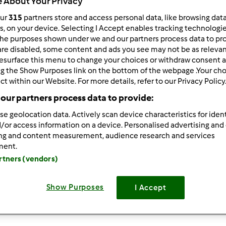
 About Your Privacy
 po:
Wyników na stronę:
our
315
partners store and access personal data, like browsing dat
rs, on your device. Selecting I Accept enables tracking technologi
owsze wyniki
10
he purposes shown under we and our partners process data to prov
are disabled, some content and ads you see may not be as relevan
esurface this menu to change your choices or withdraw consent a
ng the Show Purposes link on the bottom of the webpage .Your choi
ct within our Website. For more details, refer to our Privacy Policy
our partners process data to provide:
/21/2023 - 03:32
se geolocation data. Actively scan device characteristics for ident
s an excellent piece of
2048 cupcakes
journalism. Thank you for 
/or access information on a device. Personalised advertising and
ing and content measurement, audience research and services
ment.
artners (vendors)
Show Purposes
I Accept
Zaloguj
lu