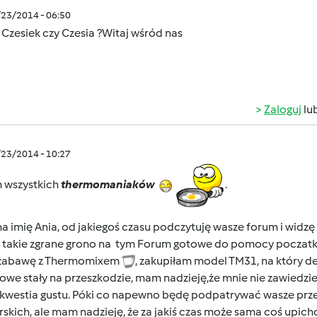
/23/2014 - 06:50
 Czesiek czy Czesia ?Witaj
wśród nas
Zaloguj
lu
/23/2014 - 10:27
 wszystkich
thermomaniaków
.
 imię Ania, od jakiegoś czasu podczytuję wasze forum i widzę
st takie zgrane grono na tym Forum gotowe do pomocy pocza
zabawę z Thermomixem
, zakupiłam model TM31, na który d
owe stały na przeszkodzie, mam nadzieję,że mnie nie zawiedzi
 kwestia gustu. Póki co napewno będę podpatrywać wasze przep
skich, ale mam nadzieję, że za jakiś czas może sama coś upichc