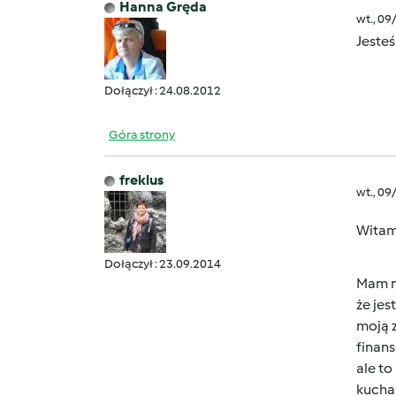
Hanna Gręda
wt., 09
Jesteś
Dołączył : 24.08.2012
Góra strony
freklus
wt., 09
Witam
Dołączył : 23.09.2014
Mam na
że je
moją 
finans
ale to
kuchar