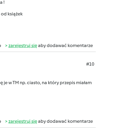
a !
 od książek
b
zarejestruj się
aby dodawać komentarze
#10
ę je w TM np. ciasto, na który przepis miałam
b
zarejestruj się
aby dodawać komentarze