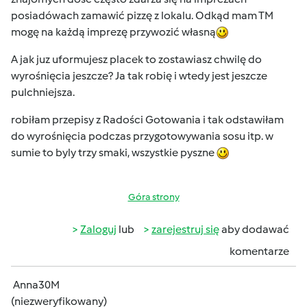
posiadówach zamawić pizzę z lokalu. Odkąd mam TM
mogę na każdą imprezę przywozić własną
A jak juz uformujesz placek to zostawiasz chwilę do
wyrośnięcia jeszcze? Ja tak robię i wtedy jest jeszcze
pulchniejsza.
robiłam przepisy z Radości Gotowania i tak odstawiłam
do wyrośnięcia podczas przygotowywania sosu itp. w
sumie to byly trzy smaki, wszystkie pyszne
Góra strony
Zaloguj
lub
zarejestruj się
aby dodawać
komentarze
Anna30M
(niezweryfikowany)