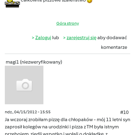
Góra strony
Zaloguj
lub
zarejestruj się
aby dodawać
komentarze
magi1 (niezweryfikowany)
ndz., 04/15/2012 - 15:55
#10
Ja wczoraj zrobiłam pizzę dla chłopaków - mój 11 letni syn
zaprosił kolegów na urodzinki i pizza z TM była istnym
przebojem, zjedli wszystko i wołali o dokładkę, z