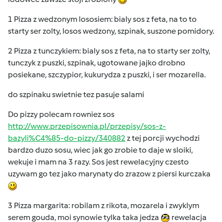
1 Pizza z wedzonym lososiem: bialy sos z feta, na to to
starty ser zolty, losos wedzony, szpinak, suszone pomidory.
2 Pizza z tunczykiem: bialy sos z feta, na to starty ser zolty,
tunczyk z puszki, szpinak, ugotowane jajko drobno
posiekane, szczypior, kukurydza z puszki, i ser mozarella.
do szpinaku swietnie tez pasuje salami
Do pizzy polecam rowniez sos
http://www.przepisownia.pl/przepisy/sos-z-
bazyli%C4%85-do-pizzy/340882
z tej porcji wychodzi
bardzo duzo sosu, wiec jak go zrobie to daje w sloiki,
wekuje i mam na 3 razy. Sos jest rewelacyjny czesto
uzywam go tez jako marynaty do zrazow z piersi kurczaka
3 Pizza margarita: robilam z rikota, mozarela i zwyklym
serem gouda, moi synowie tylka taka jedza
rewelacja