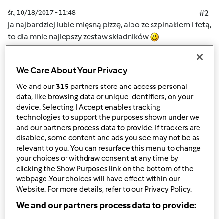
śr., 10/18/2017 - 11:48
#2
ja najbardziej lubie mięsną pizzę, albo ze szpinakiem i fetą,
to dla mnie najlepszy zestaw składników
Góra strony
We Care About Your Privacy
We and our
315
partners store and access personal
Zaloguj
lub
zarejestruj się
aby dodawać
data, like browsing data or unique identifiers, on your
komentarze
device. Selecting I Accept enables tracking
technologies to support the purposes shown under we
and our partners process data to provide. If trackers are
winignam
disabled, some content and ads you see may not be as
(niezweryfikowany)
relevant to you. You can resurface this menu to change
your choices or withdraw consent at any time by
clicking the Show Purposes link on the bottom of the
webpage .Your choices will have effect within our
Website. For more details, refer to our Privacy Policy.
We and our partners process data to provide: