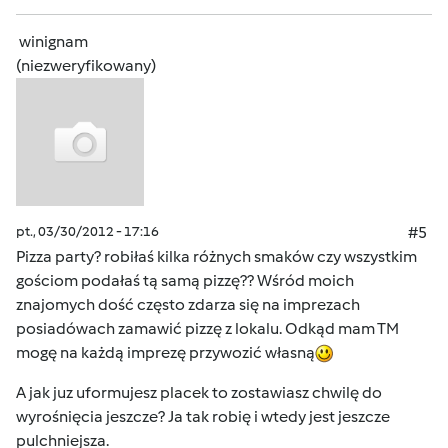
winignam
(niezweryfikowany)
pt., 03/30/2012 - 17:16
#5
Pizza party? robiłaś kilka różnych smaków czy wszystkim
gościom podałaś tą samą pizzę?? Wśród moich
znajomych dość często zdarza się na imprezach
posiadówach zamawić pizzę z lokalu. Odkąd mam TM
mogę na każdą imprezę przywozić własną
A jak juz uformujesz placek to zostawiasz chwilę do
wyrośnięcia jeszcze? Ja tak robię i wtedy jest jeszcze
pulchniejsza.