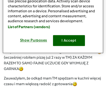
Use precise geolocation data. Actively scan device
czw., 03/29/2012 - 19:12
#3
characteristics for identification. Store and/or access
OD godziny chodziło za mną coś do jedzenia-dobrego i
information on a device. Personalised advertising and
szybkiego
i ze składników które mam w lodówce
content, advertising and content measurement,
Rozmyślałam już od pory podwieczorka (bo nie mogłam
audience research and services development.
się zdecydowac-coś slodkiego czy coś na kolację)
List of Partners (vendors)
Wybrałam pizzę
często robiłam pizzę ręcznie i zawsze
trwało to dośc długo ale nigdy nie udało mi się zrobić tak
Show Purposes
I Accept
fajnego ciasta jak to z TM. Jest takie miękkie i miłe w
dotyku.... hmmm nie wiem dlaczego ale lubie to uczucie
(wcześniej robiłam pizzę już 2 razy w TM) ZA KAŻDYM
RAZEM TO SAMO FAJNE UCZUCIE GDY WYJMUJĘ Z
GARNKA
Zauważyłam, że odkąd mam TM spędzam w kuchni więcej
czasu i mam większą radość z gotowania