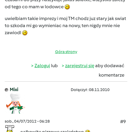
od tego co mam w lodowce
uwielbiam takie imprezy i moj TM chodz juz stary jak swiat
to szkoda mi go wymieniac na nowy, ten nigdy mnie nie
zawiodl
Góra strony
Zaloguj
lub
zarejestruj się
aby dodawać
komentarze
Mixi
Dołączył : 08.11.2010
sob., 04/07/2012 - 06:28
#9
całkowite pizzowe szaleństwo