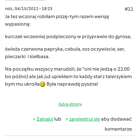
ndz., 04/15/2012 - 18:23
#11
Ja tez wczoraj robiłam pizzę-tym razem wersję
wypasioną:
kurczak wczesniej podpieczony w przyprawie do gyrosa,
świeża czerwona papryka, cebula, sos oczywiscie, ser,
pieczarki i kiełbasa.
Na początku wszyscy marudzili, że "oni nie jedzą o 22.00
bo późno) ale jak już upiekłam to każdy stał z talerzykiem
bym mu ukroiła
Była naprawdę pyszna!
Góra strony
Zaloguj
lub
zarejestruj się
aby dodawać
komentarze