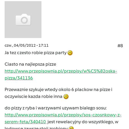
czw., 04/05/2012 - 17:11
#8
Ja tez czesto robie pizza party
Ciasto na najlepsza pizze
http://www.przepisownia.pl/przepisy/w%C5%82oska-
pizza/341136
Przewaznie szykuje wtedy okolo 6 plackow na pizze i
oczywiscie kazda robie inna
do pizzy z ryba i warzywami uzywam bialego sosu:
http://www.przepisownia.pl/przepisy/sos-czosnkowy-z-
serem-feta/340410
jest rewelacyjny do wszystkiego, w
lodowce zawsze stoji zrobiony