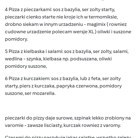
4 Pizza z pieczarkami: sos z bazylia, ser zolty starty,
pieczarki cienko starte nie kroje ich w termomiksie,
drobno siekam w innym urzadzeniu - magimix ( rowniez
cudowne urzadzenie polecam wersje XL ) oliwki i suszone
pomidory.
5 Pizza z kielbaska i salami: sos z bazylia, ser zolty, salami,
wedlina - szynka, kielbasa np. podsuszana, oliwki
pomidory suszone,
6 Pizza z kurczakiem: sos z bazylia, lub z feta, ser zolty
starty, piers z kurczaka, papryka czerwona, pomidory
suszone, ser mozarella.
pieczarki do pizzy daje surowe, szpinak lekko zrobiony na
varomie - zawsze lisciasty, kurczak rowniez z varomy.
Czasami do pizzy naszykuje jakas salatke, wszystko zalezy