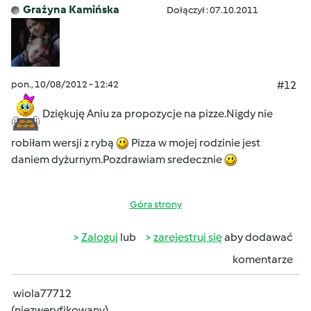
Grażyna Kamińska
Dołączył : 07.10.2011
pon., 10/08/2012 - 12:42
#12
Dziękuję Aniu za propozycje na pizze.Nigdy nie
robiłam wersji z rybą
Pizza w mojej rodzinie jest
daniem dyżurnym.Pozdrawiam sredecznie
Góra strony
Zaloguj
lub
zarejestruj się
aby dodawać
komentarze
wiola77712
(niezweryfikowany)