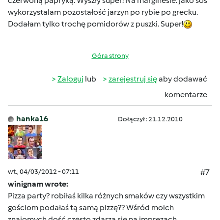
czerwoną papryką. Wyszły super! Na marginesie: jako sos
wykorzystalam pozostałość jarzyn po rybie po grecku.
Dodałam tylko trochę pomidorów z puszki. Super!
Góra strony
Zaloguj
lub
zarejestruj się
aby dodawać
komentarze
hanka16
Dołączył : 21.12.2010
wt., 04/03/2012 - 07:11
#7
winignam wrote:
Pizza party? robiłaś kilka różnych smaków czy wszystkim
gościom podałaś tą samą pizzę?? Wśród moich
znajomych dość często zdarza się na imprezach