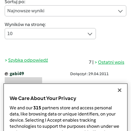
Sortuj po:
Najnowsze wyniki
Wyników na stronę:
10
Szybka odpowiedź
7 |
Ostatni wpis
gabi49
Dołączył : 29.04.2011
We Care About Your Privacy
We and our
315
partners store and access personal
data, like browsing data or unique identifiers, on your
device. Selecting I Accept enables tracking
czw., 03/20/2014 - 22:23
#1
technologies to support the purposes shown under we
Z A P R A S Z A M wszystkich pozytywnie "zakręconych "