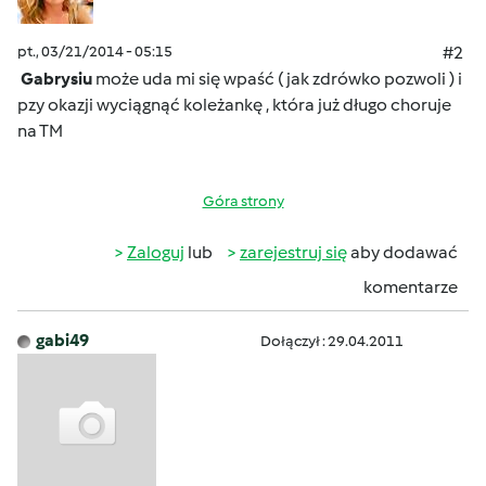
pt., 03/21/2014 - 05:15
#2
Gabrysiu
może uda mi się wpaść ( jak zdrówko pozwoli ) i
pzy okazji wyciągnąć koleżankę , która już długo choruje
na TM
Góra strony
Zaloguj
lub
zarejestruj się
aby dodawać
komentarze
gabi49
Dołączył : 29.04.2011