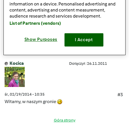
Witaj Adamie, podjadaj i przepisy nam tutaj podawaj.
information on a device. Personalised advertising and
Fajnie rymujesz, będzie smacznie i wesoło.
content, advertising and content measurement,
audience research and services development.
List of Partners (vendors)
Góra strony
Show Purposes
I Accept
Zaloguj
lub
zarejestruj się
aby dodawać
komentarze
Kocica
Dołączył : 26.11.2011
śr., 02/19/2014 - 10:35
#3
Witamy, w naszym gronie
Góra strony