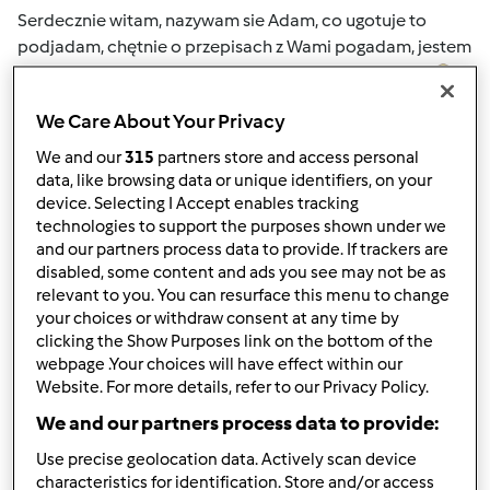
Serdecznie witam, nazywam sie Adam, co ugotuje to
podjadam, chętnie o przepisach z Wami pogadam, jestem
tu nowy ale już twierdzę że Thermomix jest odlotowy
We Care About Your Privacy
Góra strony
We and our
315
partners store and access personal
data, like browsing data or unique identifiers, on your
Zaloguj
lub
zarejestruj się
aby dodawać
device. Selecting I Accept enables tracking
technologies to support the purposes shown under we
komentarze
and our partners process data to provide. If trackers are
disabled, some content and ads you see may not be as
gabi49
Dołączył : 29.04.2011
relevant to you. You can resurface this menu to change
your choices or withdraw consent at any time by
clicking the Show Purposes link on the bottom of the
webpage .Your choices will have effect within our
Website. For more details, refer to our Privacy Policy.
We and our partners process data to provide:
Use precise geolocation data. Actively scan device
śr., 02/19/2014 - 08:19
#2
characteristics for identification. Store and/or access