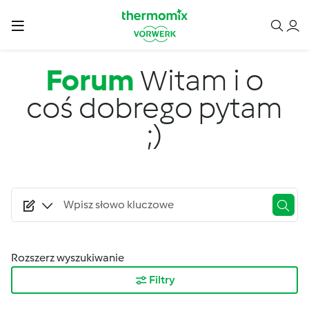
Przejdź do treści
Forum
Witam i o
coś dobrego pytam
;)
Rozszerz wyszukiwanie
Filtry