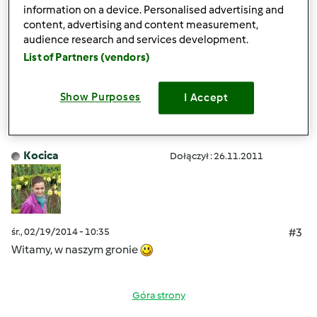
Witaj Adamie, podjadaj i przepisy nam tutaj podawaj.
information on a device. Personalised advertising and
Fajnie rymujesz, będzie smacznie i wesoło.
content, advertising and content measurement,
audience research and services development.
List of Partners (vendors)
Góra strony
Show Purposes
I Accept
Zaloguj
lub
zarejestruj się
aby dodawać
komentarze
Kocica
Dołączył : 26.11.2011
śr., 02/19/2014 - 10:35
#3
Witamy, w naszym gronie
Góra strony