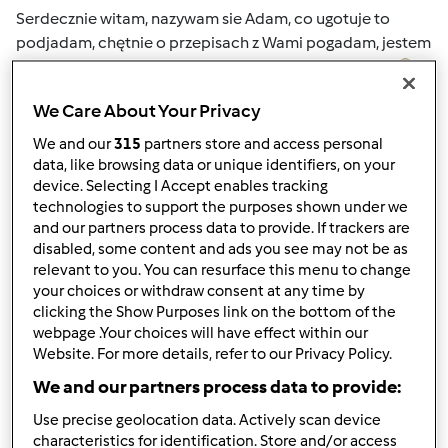
Serdecznie witam, nazywam sie Adam, co ugotuje to
podjadam, chętnie o przepisach z Wami pogadam, jestem
tu nowy ale już twierdzę że Thermomix jest odlotowy
We Care About Your Privacy
Góra strony
We and our
315
partners store and access personal
data, like browsing data or unique identifiers, on your
Zaloguj
lub
zarejestruj się
aby dodawać
device. Selecting I Accept enables tracking
technologies to support the purposes shown under we
komentarze
and our partners process data to provide. If trackers are
disabled, some content and ads you see may not be as
gabi49
Dołączył : 29.04.2011
relevant to you. You can resurface this menu to change
your choices or withdraw consent at any time by
clicking the Show Purposes link on the bottom of the
webpage .Your choices will have effect within our
Website. For more details, refer to our Privacy Policy.
We and our partners process data to provide:
Use precise geolocation data. Actively scan device
śr., 02/19/2014 - 08:19
#2
characteristics for identification. Store and/or access