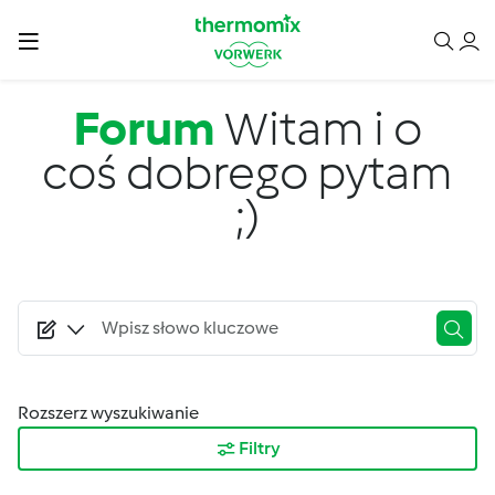
Przejdź do treści
Forum
Witam i o
coś dobrego pytam
;)
Rozszerz wyszukiwanie
Filtry