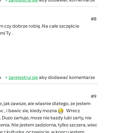
#8
m czy dobrze robię .Na całe szczęście
i Ty .
b
zarejestruj się
aby dodawać komentarze
#9
jak zawsze, ale wlasnie dlatego, ze jestem
 , i bawic sie, kiedy mozna
Wrecz
Duzo zartuje, moze nie kazdy lubi zarty, nie
nia. Nie jestem zadziorna, tylko szczera, wiec
e z kulturka, oczywiscie, w koncu jestem