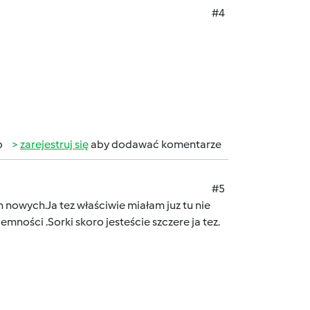
#4
b
zarejestruj się
aby dodawać komentarze
#5
h nowych.Ja tez właściwie miałam juz tu nie
emności .Sorki skoro jesteście szczere ja tez.