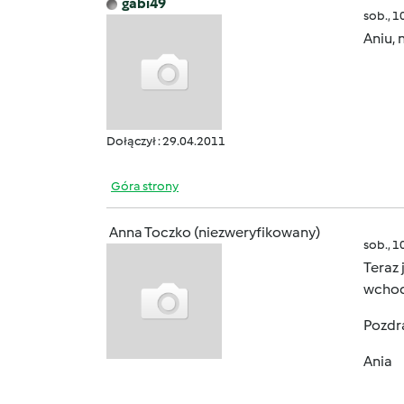
gabi49
sob., 1
Aniu, n
Dołączył : 29.04.2011
Góra strony
Anna Toczko (niezweryfikowany)
sob., 1
Teraz 
wchodz
Pozdr
Ania