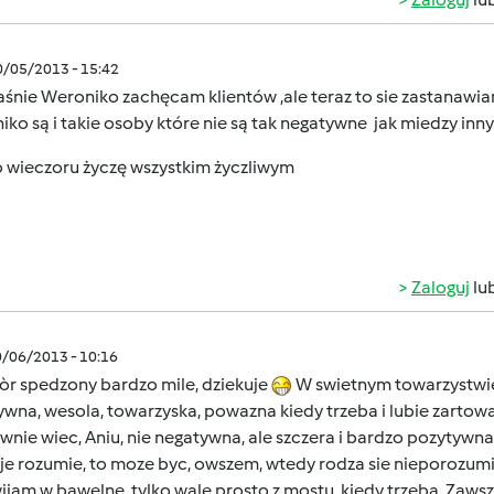
0/05/2013 - 15:42
śnie Weroniko zachęcam klientów ,ale teraz to sie zastanawia
ko są i takie osoby które nie są tak negatywne jak miedzy innym
o wieczoru życzę wszystkim życzliwym
Zaloguj
lu
0/06/2013 - 10:16
òr spedzony bardzo mile, dziekuje
W swietnym towarzystwie, 
wna, wesola, towarzyska, powazna kiedy trzeba i lubie zartowac
wnie wiec, Aniu, nie negatywna, ale szczera i bardzo pozytywna. 
je rozumie, to moze byc, owszem, wtedy rodza sie nieporozumie
ijam w bawelne, tylko wale prosto z mostu, kiedy trzeba. Zawsz