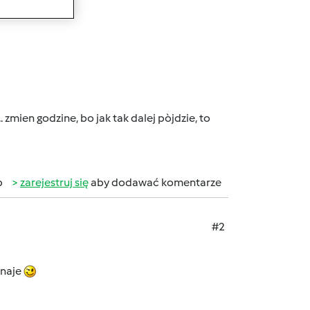
. zmien godzine, bo jak tak dalej pòjdzie, to
b
zarejestruj się
aby dodawać komentarze
#2
znaje