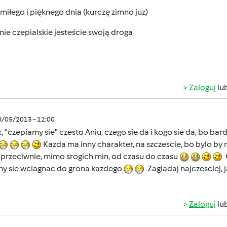
miłego i pięknego dnia (kurczę zimno juz)
nie czepialskie jesteście swoją droga
Zaloguj
lu
0/05/2013 - 12:00
, "czepiamy sie" czesto Aniu, czego sie da i kogo sie da, bo bar
Kazda ma inny charakter, na szczescie, bo bylo by
 przeciwnie, mimo srogich min, od czasu do czasu
C
my sie wciagnac do grona kazdego
Zagladaj najczesciej, 
Zaloguj
lu