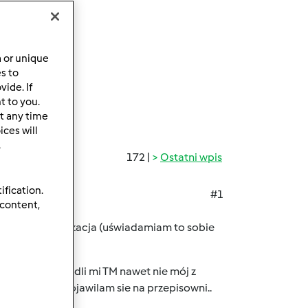
a or unique
es to
ide. If
t to you.
t any time
ces will
.
172 |
Ostatni wpis
ification.
#1
 content,
zy dobra organizacja (uświadamiam to sobie
 sen .........ukradli mi TM nawet nie mój z
yle pożytku ,ze pojawilam sie na przepisowni..