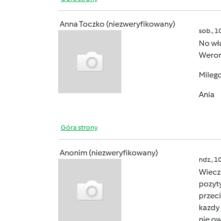
Anna Toczko (niezweryfikowany)
sob., 1
No wła
Weroni
Mileg
Ania
Góra strony
Anonim (niezweryfikowany)
ndz., 1
Wiecz
pozyty
przeci
kazdy 
nie ow