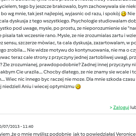
cielem, tego by jeszcze brakowalo, bym zachowywala sie nieku
 bo wg mnie, tak jest najlepiej, wyjasnic od razu, i spokòj
Nie 
cala dyskusja z tego wszystkiego. Psychologie studiowalam dobr
ystko pod uwage, mysle, po prostu, ze nieporozumienie sie "na
e pisala tak wczesnie rano. Mysle, ze nie zrozumialas zartu i wzi
ez sensu, szczerze mòwiac, ta cala dyskusja, zazartowalam, w po
tego zrobila.... Nie widze motywu do kontynuowania, nie ma o 
wac teraz cale strony z przyczyny jednej zartobliwej uwagi, prz
? Zle zrozumianej, prawdopodobnie? Zadnej innej przyczyny nie
jakbym Cie urazila.... Chocby dlatego, ze nie znamy sie wcale i
... Wiec nic innego byc raczej nie moze. Dla mnie szkoda czasu
 niedzieli Aniu i wiecej optymizmu
Zaloguj
lu
10/07/2013 - 11:40
wiem ,że o mnie myślisz podobnie jak to powiedziałaś Veronice. 