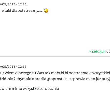
0/05/2013 - 12:26
ie taki diabeł straszny......
Zaloguj
lu
0/05/2013 - 12:55
juz wiem dlaczego tu Was tak mało hi hi odstraszacie wszystkic
ić ,nie żebym sie obraziła ,poprostu nie sprawia mi to juz przyj
awiam mimo wszystko serdecznie