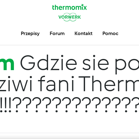
Przepisy
Forum
Kontakt
Pomoc
um
Gdzie sie po
iwi fani The
!!!!!!???????????