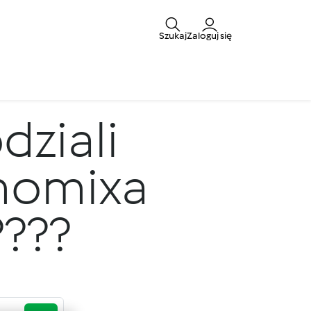
Szukaj
Zaloguj się
dziali
rmomixa
?????