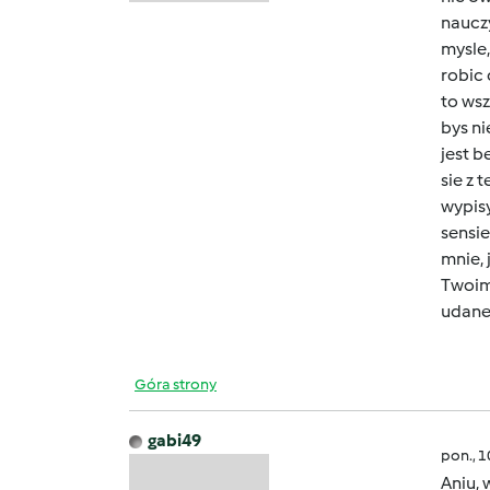
nauczy
mysle,
robic 
to wsz
bys ni
jest b
sie z 
wypisy
sensie
mnie, 
Twoim.
udanej
Góra strony
gabi49
pon., 
Aniu, 