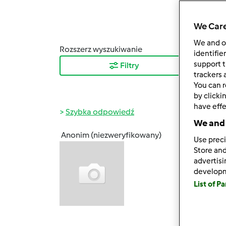
We Care
We and 
Rozszerz wyszukiwanie
Sortuj
identifie
support t
Filtry
Najn
trackers 
You can r
by clicki
have effe
Szybka odpowiedź
We and 
Anonim (niezweryfikowany)
Use preci
sob., 1
Store and
Anna 
advertis
Macie 
develop
co jak
List of P
Tak ja
kuchni