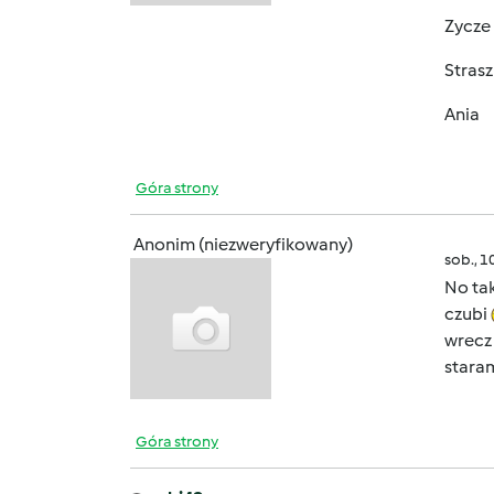
Zycze 
Strasz
Ania
Góra strony
Anonim (niezweryfikowany)
sob., 1
No tak
czubi
wrecz
stara
Góra strony