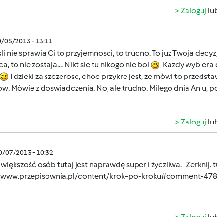
Zaloguj
lu
0/05/2013 - 13:11
sli nie sprawia Ci to przyjemnosci, to trudno. To juz Twoja decyz
ca, to nie zostaja.... Nikt sie tu nikogo nie boi
Kazdy wybiera
I dzieki za szczerosc, choc przykre jest, ze mòwi to przeds
òw. Mòwie z doswiadczenia. No, ale trudno. Milego dnia Aniu,
Zaloguj
lu
10/07/2013 - 10:32
większość osób tutaj jest naprawdę super i życzliwa. Zerknij. t
//www.przepisownia.pl/content/krok-po-kroku#comment-47
Zaloguj
lu