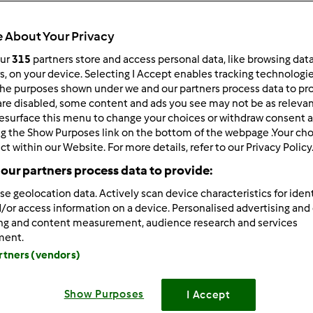
 About Your Privacy
our
315
partners store and access personal data, like browsing dat
 po:
Wyników na stronę:
rs, on your device. Selecting I Accept enables tracking technologi
he purposes shown under we and our partners process data to prov
owsze wyniki
10
are disabled, some content and ads you see may not be as relevan
esurface this menu to change your choices or withdraw consent a
ng the Show Purposes link on the bottom of the webpage .Your choi
ct within our Website. For more details, refer to our Privacy Policy
our partners process data to provide:
se geolocation data. Actively scan device characteristics for ident
0/05/2013 - 00:02
/or access information on a device. Personalised advertising and
Toczko wrote:
ing and content measurement, audience research and services
racje,mieliśmy szkolenie i uswiadomilam tez sobie,że wystarc
ment.
iś czas).
artners (vendors)
k dzisiaj np.obudzilam się o 3.20 a właściwie obudził mnie straszny
 ,ale nowy w kartonie dla klienta...jest 5.50 a ja dalej nie śpię t
Show Purposes
I Accept