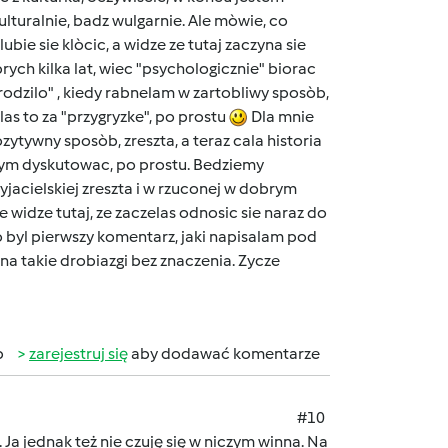
lturalnie, badz wulgarnie. Ale mòwie, co
lubie sie klòcic, a widze ze tutaj zaczyna sie
ych kilka lat, wiec "psychologicznie" biorac
rodzilo" , kiedy rabnelam w zartobliwy sposòb,
elas to za "przygryzke", po prostu
Dla mnie
zytywny sposòb, zreszta, a teraz cala historia
czym dyskutowac, po prostu. Bedziemy
yjacielskiej zreszta i w rzuconej w dobrym
 widze tutaj, ze zaczelas odnosic sie naraz do
 to byl pierwszy komentarz, jaki napisalam pod
 na takie drobiazgi bez znaczenia. Zycze
b
zarejestruj się
aby dodawać komentarze
#10
Ja jednak też nie czuję się w niczym winna. Na