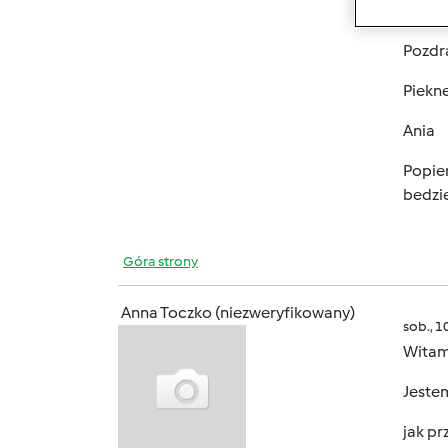
i obie
Pozdr
Piekne
Ania
Popier
bedzi
Góra strony
Anna Toczko (niezweryfikowany)
sob., 1
Wita
Jestem
jak pr