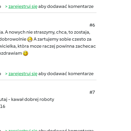
b
zarejestruj się
aby dodawać komentarze
#6
ja. A nowych nie straszymy, chca, to zostaja,
 dobrowolnie
A zartujemy sobie czesto za
tawicielka, ktòra moze raczej powinna zachecac
 pozdrawiam
b
zarejestruj się
aby dodawać komentarze
#7
utaj - kawał dobrej roboty
816
b
zarejestruj się
aby dodawać komentarze