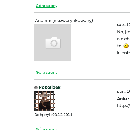
Góra strony
Anonim (niezweryfikowany)
sob., 1
No, je
nie ch
to
klient
Góra strony
kokolidek
pon., 
Aniu -
http:
Dołączył : 08.12.2011
Góra strony