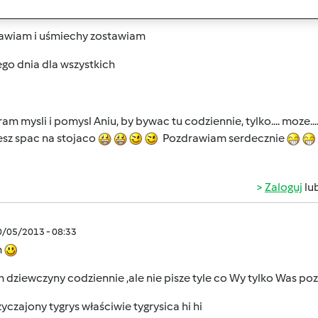
cuje ...bardziej sobie,ze będę to robić regularnie...codziennie
awiam i uśmiechy zostawiam
go dnia dla wszystkich
am mysli i pomysl Aniu, by bywac tu codziennie, tylko.... moze....
esz spac na stojaco
Pozdrawiam serdecznie
Zaloguj
lu
0/05/2013 - 08:33
m
 dziewczyny codziennie ,ale nie pisze tyle co Wy tylko Was po
zyczajony tygrys właściwie tygrysica hi hi