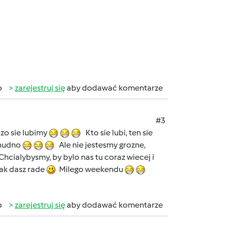
b
zarejestruj się
aby dodawać komentarze
#3
dzo sie lubimy
Kto sie lubi, ten sie
 nudno
Ale nie jestesmy grozne,
hcialybysmy, by bylo nas tu coraz wiecej i
jak dasz rade
Milego weekendu
b
zarejestruj się
aby dodawać komentarze