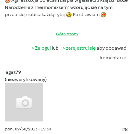
Agnieszko, ja polecam karpia w galareci z książki "Boże
Narodzenie z Thermomixsem" wzorując się na tym
przepisie,zrobisz każdą rybę
Pozdrawiam
Góra strony
Zaloguj
lub
zarejestruj się
aby dodawać
komentarze
agaz79
(niezweryfikowany)
pon., 09/30/2013 - 15:30
#8