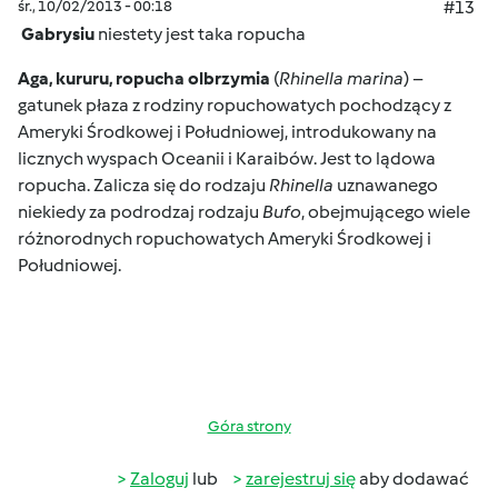
śr., 10/02/2013 - 00:18
#13
Gabrysiu
niestety jest taka ropucha
Aga, kururu, ropucha olbrzymia
(
Rhinella marina
) –
gatunek
płaza
z rodziny ropuchowatych pochodzący z
Ameryki Środkowej
i
Południowej
, introdukowany na
licznych wyspach
Oceanii
i
Karaibów
. Jest to lądowa
ropucha
. Zalicza się do rodzaju
Rhinella
uznawanego
niekiedy za podrodzaj rodzaju
Bufo
, obejmującego wiele
różnorodnych ropuchowatych Ameryki Środkowej i
Południowej.
Góra strony
Zaloguj
lub
zarejestruj się
aby dodawać