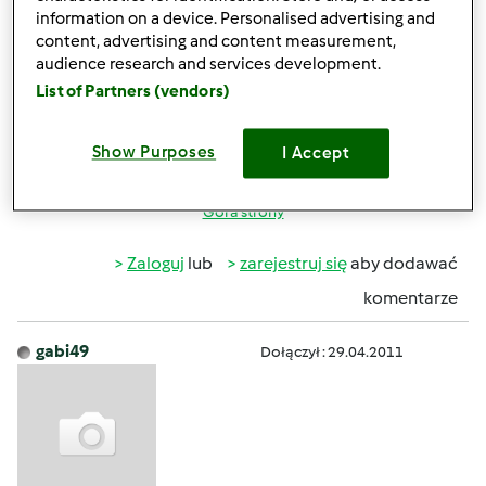
information on a device. Personalised advertising and
content, advertising and content measurement,
audience research and services development.
ndz., 09/29/2013 - 18:22
#3
List of Partners (vendors)
co nikt mi nie pomoże?przykro mi
Show Purposes
I Accept
Góra strony
Zaloguj
lub
zarejestruj się
aby dodawać
komentarze
gabi49
Dołączył : 29.04.2011