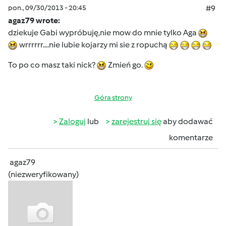
pon., 09/30/2013 - 20:45
#9
agaz79 wrote:
dziekuje Gabi wypróbuję,nie mow do mnie tylko Aga
wrrrrrr....nie lubie kojarzy mi sie z ropuchą
To po co masz taki nick?
Zmień go.
Góra strony
Zaloguj
lub
zarejestruj się
aby dodawać
komentarze
agaz79
(niezweryfikowany)