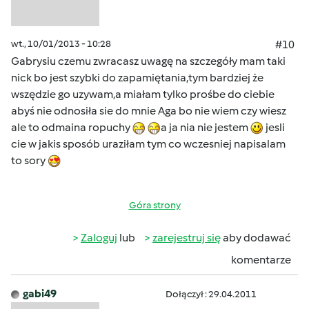
wt., 10/01/2013 - 10:28
#10
Gabrysiu czemu zwracasz uwagę na szczegóły mam taki
nick bo jest szybki do zapamiętania,tym bardziej że
wszędzie go uzywam,a miałam tylko prośbe do ciebie
abyś nie odnosiła sie do mnie Aga bo nie wiem czy wiesz
ale to odmaina ropuchy
a ja nia nie jestem
jesli
cie w jakis sposób uraziłam tym co wczesniej napisalam
to sory
Góra strony
Zaloguj
lub
zarejestruj się
aby dodawać
komentarze
gabi49
Dołączył : 29.04.2011