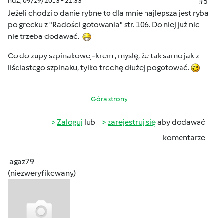
ndz., 09/29/2013 - 21:33
#5
Jeżeli chodzi o danie rybne to dla mnie najlepsza jest ryba
po grecku z "Radości gotowania" str. 106. Do niej już nic
nie trzeba dodawać.
Co do zupy szpinakowej-krem , myslę, że tak samo jak z
liściastego szpinaku, tylko trochę dłużej pogotować.
Góra strony
Zaloguj
lub
zarejestruj się
aby dodawać
komentarze
agaz79
(niezweryfikowany)