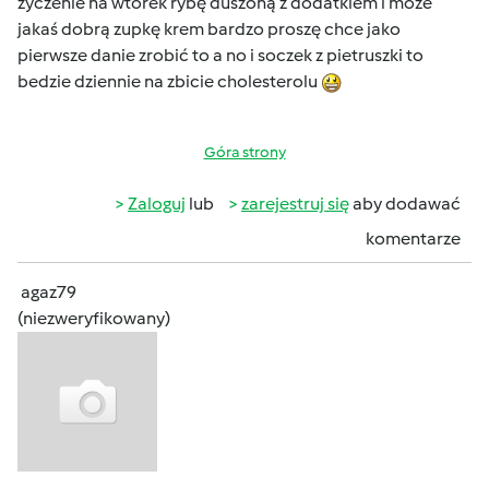
zyczenie na wtorek rybę duszoną z dodatkiem i może
jakaś dobrą zupkę krem bardzo proszę chce jako
pierwsze danie zrobić to a no i soczek z pietruszki to
bedzie dziennie na zbicie cholesterolu
Góra strony
Zaloguj
lub
zarejestruj się
aby dodawać
komentarze
agaz79
(niezweryfikowany)