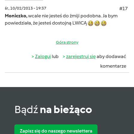
śr., 10/02/2013 - 19:37
#17
Moniczko,
wcale nie jesteś do żmiji podobna. Ja bym
powiedziała, że jesteś dostojną LWICĄ
Góra strony
Zaloguj
lub
zarejestruj się
aby dodawać
komentarze
Bądź
na bieżąco
Zapisz się do naszego newslettera