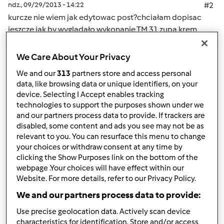
ndz., 09/29/2013 - 14:22
#2
kurcze nie wiem jak edytowac post?chciałam dopisac
jeszcze jak by wygladało wykonanie TM 31 zupa krem
szpinakowa ale szpinak wersja mrozona nie lisciasta
We Care About Your Privacy
We and our
313
partners store and access personal
data, like browsing data or unique identifiers, on your
device. Selecting I Accept enables tracking
technologies to support the purposes shown under we
Góra strony
and our partners process data to provide. If trackers are
disabled, some content and ads you see may not be as
Zaloguj
lub
zarejestruj się
aby dodawać
relevant to you. You can resurface this menu to change
komentarze
your choices or withdraw consent at any time by
clicking the Show Purposes link on the bottom of the
webpage .Your choices will have effect within our
agaz79
Website. For more details, refer to our Privacy Policy.
(niezweryfikowany)
We and our partners process data to provide:
Use precise geolocation data. Actively scan device
characteristics for identification. Store and/or access