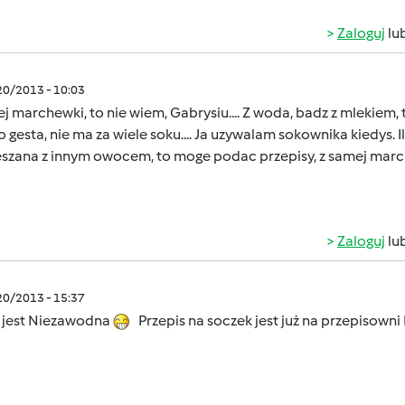
Zaloguj
lu
/20/2013 - 10:03
j marchewki, to nie wiem, Gabrysiu.... Z woda, badz z mlekiem
 gesta, nie ma za wiele soku.... Ja uzywalam sokownika kiedys.
szana z innym owocem, to moge podac przepisy, z samej march
Zaloguj
lu
/20/2013 - 15:37
 jest Niezawodna
Przepis na soczek jest już na przepisown