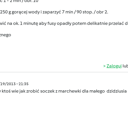
 1 - 2 min / obr. 10
250 g gorącej wody i zaparzyć 7 min / 90 stop. / obr 2.
ić na ok. 1 minutę aby fusy opadły potem delikatnie przelać do
znego
Zaloguj
lu
/19/2013 - 21:35
 ktoś wie jak zrobić soczek z marchewki dla małego dzidziusia