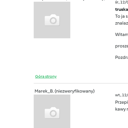
śr., 12
trusk
To ja 
znalaz
Wita
proszę
Pozdr
Góra strony
Marek_B. (niezweryfikowany)
wt., 12
Przepi
kawy r