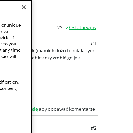
a or unique
22 |
Ostatni wpis
es to
ide. If
#1
t to you.
t any time
 na sok z jabłek (mamich dużo i chciałabym
ces will
u na soczek z jabłek czy zrobić go jak
.
ification.
 content,
b
zarejestruj się
aby dodawać komentarze
#2