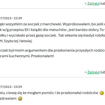
Zaloguj
lu
/27/2013 - 22:39
ęki wszystkim za soczek z marchewki. Wypróbowałam, bo jeśli
 w/g przepisu Eli i książki dla maluchów , jest bardzo dobry. T
ełku i wyciskało przez gazę soczek. Tak własnie się kiedyś robi
M. Szybciej i łatwiej.
oczek był moim argumentem dla przekonania przyszłych rodzi
ami kuchennymi. Przekonałam!
Zaloguj
lu
/27/2013 - 23:59
siu, cieszę się że mogłam pomóc i że przekonałaś rodziców
zdrawiam