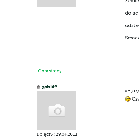
Zemleć
dolać 
odstaw
Smac
Góra strony
gabi49
wt., 03
Czy
Dołączył : 29.04.2011