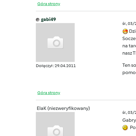
Góra strony
gabi49
śr., 03
Dzi
Soczek
na tar
nasz T
Ten s
Dołączył : 29.04.2011
pomoc
Góra strony
ElaK (niezweryfikowany)
śr., 03
Gabry
Po