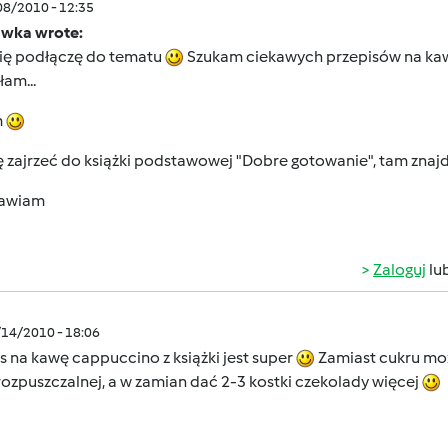
/08/2010 - 12:35
awka wrote:
się podłączę do tematu
Szukam ciekawych przepisów na kawę
łam...
m
 zajrzeć do książki podstawowej "Dobre gotowanie", tam znajd
awiam
Zaloguj
lu
/14/2010 - 18:06
s na kawę cappuccino z książki jest super
Zamiast cukru moż
ozpuszczalnej, a w zamian dać 2-3 kostki czekolady więcej