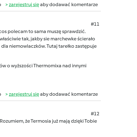
b
zarejestruj się
aby dodawać komentarze
#11
 cos polecam to sama muszę sprawdzić.
o właściwie tak, jakby sie marchewke ścierało
ło dla niemowlaczków. Tutaj tarełko zastępuje
ców o wyższości Thermomixa nad innymi
b
zarejestruj się
aby dodawać komentarze
#12
Rozumiem, że Termosia już mają dzięki Tobie