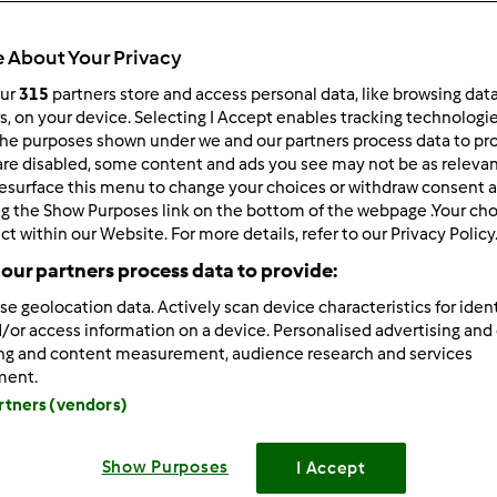
 About Your Privacy
our
315
partners store and access personal data, like browsing dat
rs, on your device. Selecting I Accept enables tracking technologi
he purposes shown under we and our partners process data to prov
2/04/2010 - 11:08
are disabled, some content and ads you see may not be as relevan
esurface this menu to change your choices or withdraw consent a
 wszystkich użytkowników tm, mam prośbę potrzebuję przepisu
ng the Show Purposes link on the bottom of the webpage .Your choi
ystać na soki) szczerze bardzo dużo gotuję ale nie mam pomysł
ct within our Website. For more details, refer to our Privacy Policy
ia?
our partners process data to provide:
se geolocation data. Actively scan device characteristics for ident
/or access information on a device. Personalised advertising and
ing and content measurement, audience research and services
ment.
artners (vendors)
Zaloguj
lu
Show Purposes
I Accept
12/06/2010 - 07:44