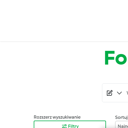
Przejdź do treści
F
Rozszerz wyszukiwanie
Sortuj
Filtry
Najn