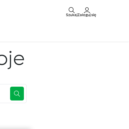
Szukaj
Zaloguj się
oje