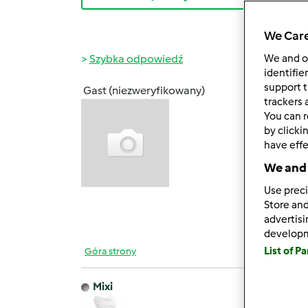
We Care
Szybka odpowiedź
We and 
identifie
support t
Gast (niezweryfikowany)
sob., 1
trackers 
You can r
Witam
by clicki
wykorz
have effe
kubus
We and 
Use preci
Store and
dzięki
advertis
develop
List of P
Góra strony
Mixi
pon., 