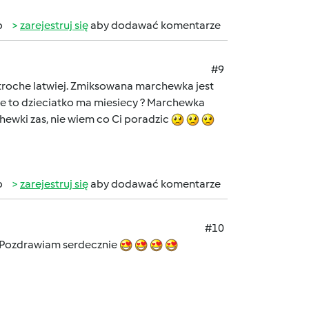
b
zarejestruj się
aby dodawać komentarze
#9
, troche latwiej. Zmiksowana marchewka jest
 Ile to dzieciatko ma miesiecy ? Marchewka
ewki zas, nie wiem co Ci poradzic
b
zarejestruj się
aby dodawać komentarze
#10
i Pozdrawiam serdecznie