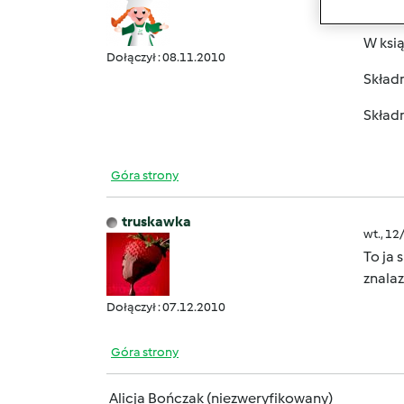
Witam
W ksią
Dołączył : 08.11.2010
Składn
Składn
Góra strony
truskawka
wt., 12
To ja 
znalaz
Dołączył : 07.12.2010
Góra strony
Alicja Bończak (niezweryfikowany)