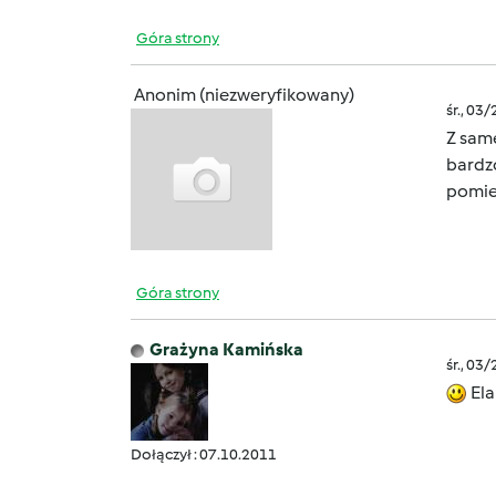
Góra strony
Anonim (niezweryfikowany)
śr., 03
Z same
bardzo
pomie
Góra strony
Grażyna Kamińska
śr., 03
Ela
Dołączył : 07.10.2011