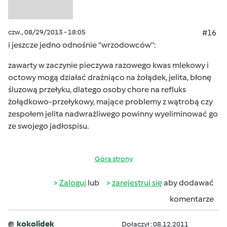
czw., 08/29/2013 - 18:05
#16
i jeszcze jedno odnośnie ''wrzodowców'':
zawarty w zaczynie pieczywa razowego kwas mlekowy i
octowy mogą działać drażniąco na żołądek, jelita, błonę
śluzową przełyku, dlatego osoby chore na refluks
żołądkowo-przełykowy, mające problemy z wątrobą czy
zespołem jelita nadwrażliwego powinny wyeliminować go
ze swojego jadłospisu.
Góra strony
Zaloguj
lub
zarejestruj się
aby dodawać
komentarze
kokolidek
Dołączył : 08.12.2011