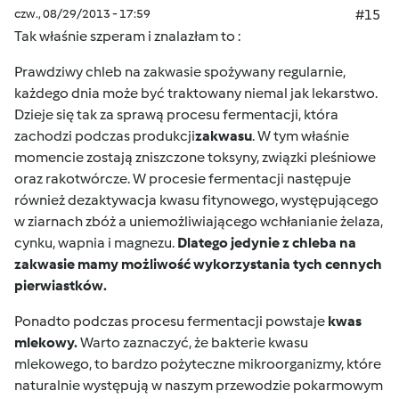
czw., 08/29/2013 - 17:59
#15
Tak właśnie szperam i znalazłam to :
Prawdziwy chleb na zakwasie spożywany regularnie,
każdego dnia może być traktowany niemal jak lekarstwo.
Dzieje się tak za sprawą procesu fermentacji, która
zachodzi podczas produkcji
zakwasu
. W tym właśnie
momencie zostają zniszczone toksyny, związki pleśniowe
oraz rakotwórcze. W procesie fermentacji następuje
również dezaktywacja kwasu fitynowego, występującego
w ziarnach zbóż a uniemożliwiającego wchłanianie żelaza,
cynku, wapnia i magnezu.
Dlatego jedynie z chleba na
zakwasie mamy możliwość wykorzystania tych cennych
pierwiastków.
Ponadto podczas procesu fermentacji powstaje
kwas
mlekowy.
Warto zaznaczyć, że bakterie kwasu
mlekowego, to bardzo pożyteczne mikroorganizmy, które
naturalnie występują w naszym przewodzie pokarmowym