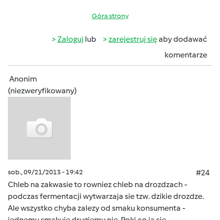
Góra strony
Zaloguj
lub
zarejestruj się
aby dodawać
komentarze
Anonim
(niezweryfikowany)
sob., 09/21/2013 - 19:42
#24
Chleb na zakwasie to rowniez chleb na drozdzach -
podczas fermentacji wytwarzaja sie tzw. dzikie drozdze.
Ale wszystko chyba zalezy od smaku konsumenta -
jednemu smakuje drugiemu nie. Poki co ja sie