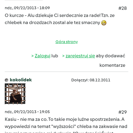
ndz., 09/22/2013 - 18:09
#28
O kurcze - Alu dziekuje Ci serdecznie za rade! Tzn. ze
chlebek na drozdzach zostal ale tez smaczny
Góra strony
Zaloguj
lub
zarejestruj się
aby dodawać
komentarze
kokolidek
Dołączył : 08.12.2011
ndz., 09/22/2013 - 19:05
#29
Kasiu - nie ma za co. To takie moje luźne spostrzeżenia. A
wypowiedzi na temat "wyższości" chleba na zakwasie nad