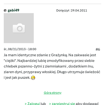
gabi49
Dołączył : 29.04.2011
śr., 08/21/2013 - 18:00
#6
Ja mam identyczne zdanie z Grażynką. Na zakwasie jest
"ciężki". Najbardziej lubię zmodyfikowany przez siebie
chlebek pszenno-żytni z ziemniakami , dodatkiem lnu,
ziaren dyni, przyprawy włoskiej. Długo utrzymuje świeżość
i jest jak puszek.
Góra strony
Zaloguj
lub
zarejestruj się
aby dodawać