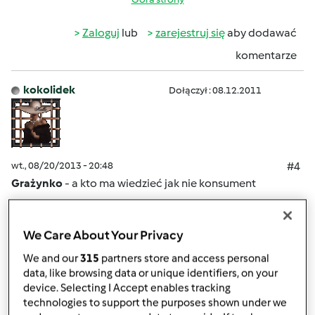
Zaloguj
lub
zarejestruj się
aby dodawać
komentarze
kokolidek
Dołączył : 08.12.2011
wt., 08/20/2013 - 20:48
#4
Grażynko
- a kto ma wiedzieć jak nie konsument
Własnie dlatego poruszyłam temat, żeby sprowokować
Was do obserwcji własnego organizmu i jego reakcji. Bo
We Care About Your Privacy
własne zdanie należy sobie wyrobić
Kochanie - Ty
We and our
315
partners store and access personal
szczególnie, po ostatnich zdarzeniach.
data, like browsing data or unique identifiers, on your
device. Selecting I Accept enables tracking
technologies to support the purposes shown under we
Góra strony