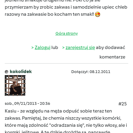
przymierzam by zrobic zakwas i samodzielnie upiec chleb
razowy na zakwasie bo kocham ten smak!!
Góra strony
Zaloguj
lub
zarejestruj się
aby dodawać
komentarze
kokolidek
Dołączył : 08.12.2011
sob., 09/21/2013 - 20:36
#25
Kasiu - ze względu na męża odpuść sobie teraz ten
zakwas. Pamiętaj, że chemia niszczy wszystkie komórki,
które mają zdolność "odradzania się", nie tylko włosy, ale i
kosmki jelitowe. A te dzikie drożdże są naprawdę