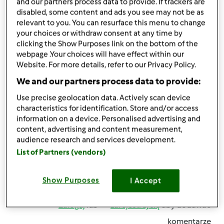
and our partners process data to provide. If trackers are
disabled, some content and ads you see may not be as
Zaloguj
lub
zarejestruj się
aby dodawać
relevant to you. You can resurface this menu to change
your choices or withdraw consent at any time by
komentarze
clicking the Show Purposes link on the bottom of the
webpage .Your choices will have effect within our
Grażyna Kamińska
Dołączył : 07.10.2011
Website. For more details, refer to our Privacy Policy.
We and our partners process data to provide:
Use precise geolocation data. Actively scan device
characteristics for identification. Store and/or access
śr., 08/21/2013 - 17:56
#5
information on a device. Personalised advertising and
Alu
masz rację
Chlebek pszenno-żytni upieczony na
content, advertising and content measurement,
drożdżach jest lżejszy na żołądek (dla mnie)
audience research and services development.
Pozdrawiam
List of Partners (vendors)
Show Purposes
I Accept
Góra strony
Zaloguj
lub
zarejestruj się
aby dodawać
komentarze