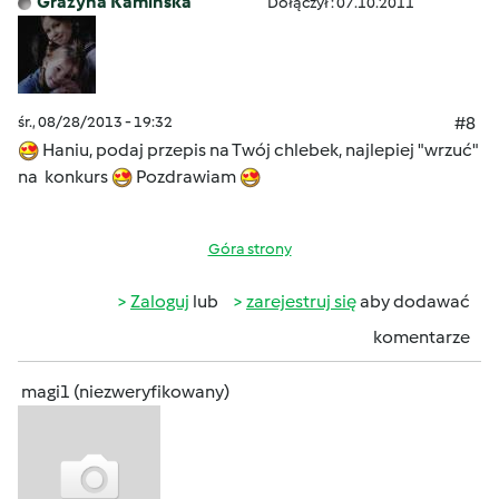
Grażyna Kamińska
Dołączył : 07.10.2011
śr., 08/28/2013 - 19:32
#8
Haniu, podaj przepis na Twój chlebek, najlepiej "wrzuć"
na konkurs
Pozdrawiam
Góra strony
Zaloguj
lub
zarejestruj się
aby dodawać
komentarze
magi1 (niezweryfikowany)