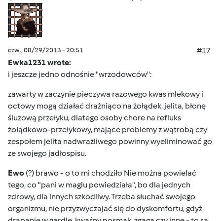
czw., 08/29/2013 - 20:51
#17
Ewka1231 wrote:
i jeszcze jedno odnośnie ''wrzodowców'':
zawarty w zaczynie pieczywa razowego kwas mlekowy i
octowy mogą działać drażniąco na żołądek, jelita, błonę
śluzową przełyku, dlatego osoby chore na refluks
żołądkowo-przełykowy, mające problemy z wątrobą czy
zespołem jelita nadwrażliwego powinny wyeliminować go
ze swojego jadłospisu.
Ewo
(?) brawo - o to mi chodziło
Nie można powielać
tego, co "pani w maglu powiedziała", bo dla jednych
zdrowy, dla innych szkodliwy. Trzeba słuchać swojego
organizmu, nie przyzwyczajać się do dyskomfortu, gdyż
drapanie w gardle, kwaśny posmak, zgaga czy inne - to są