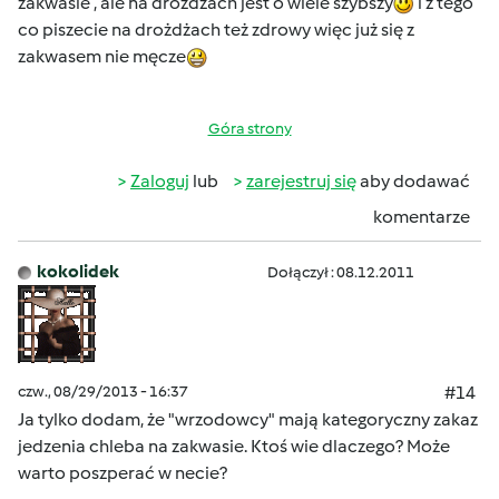
zakwasie , ale na drożdżach jest o wiele szybszy
i z tego
co piszecie na drożdżach też zdrowy więc już się z
zakwasem nie męcze
Góra strony
Zaloguj
lub
zarejestruj się
aby dodawać
komentarze
kokolidek
Dołączył : 08.12.2011
czw., 08/29/2013 - 16:37
#14
Ja tylko dodam, że "wrzodowcy" mają kategoryczny zakaz
jedzenia chleba na zakwasie. Ktoś wie dlaczego? Może
warto poszperać w necie?