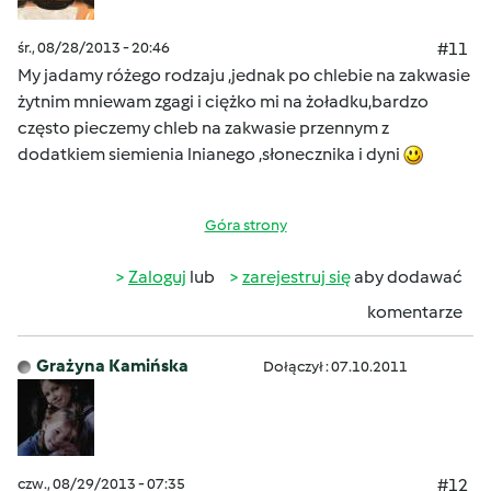
śr., 08/28/2013 - 20:46
#11
My jadamy różego rodzaju ,jednak po chlebie na zakwasie
żytnim mniewam zgagi i ciężko mi na żoładku,bardzo
często pieczemy chleb na zakwasie przennym z
dodatkiem siemienia lnianego ,słonecznika i dyni
Góra strony
Zaloguj
lub
zarejestruj się
aby dodawać
komentarze
Grażyna Kamińska
Dołączył : 07.10.2011
czw., 08/29/2013 - 07:35
#12