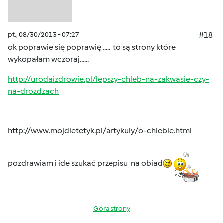
pt., 08/30/2013 - 07:27
#18
ok poprawie się poprawię ..... to są strony które
wykopałam wczoraj......
http://urodaizdrowie.pl/lepszy-chleb-na-zakwasie-czy-
na-drozdzach
http://www.mojdietetyk.pl/artykuly/o-chlebie.html
pozdrawiam i ide szukać przepisu na obiad
Góra strony