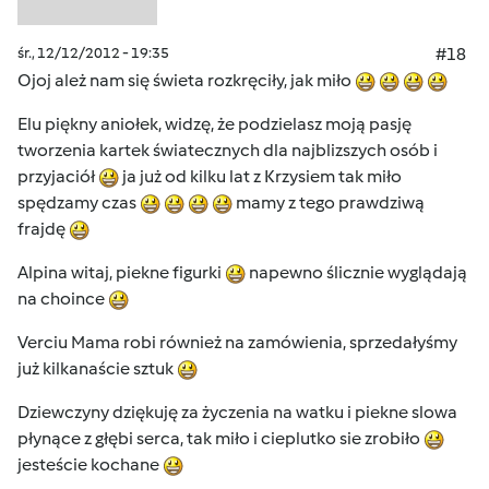
śr., 12/12/2012 - 19:35
#18
Ojoj ależ nam się świeta rozkręciły, jak miło
Elu piękny aniołek, widzę, że podzielasz moją pasję
tworzenia kartek światecznych dla najblizszych osób i
przyjaciół
ja już od kilku lat z Krzysiem tak miło
spędzamy czas
mamy z tego prawdziwą
frajdę
Alpina witaj, piekne figurki
napewno ślicznie wyglądają
na choince
Verciu Mama robi również na zamówienia, sprzedałyśmy
już kilkanaście sztuk
Dziewczyny dziękuję za życzenia na watku i piekne slowa
płynące z głębi serca, tak miło i cieplutko sie zrobiło
jesteście kochane