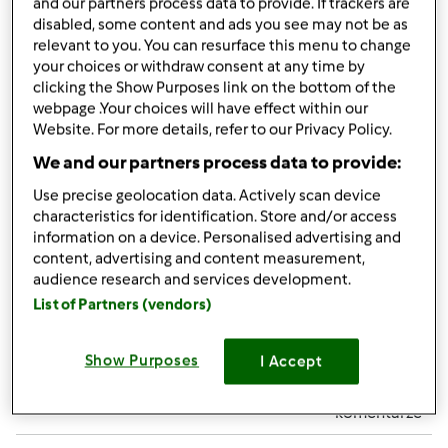
and our partners process data to provide. If trackers are
disabled, some content and ads you see may not be as
relevant to you. You can resurface this menu to change
your choices or withdraw consent at any time by
clicking the Show Purposes link on the bottom of the
webpage .Your choices will have effect within our
Website. For more details, refer to our Privacy Policy.
We and our partners process data to provide:
wt., 12/11/2012 - 23:31
#5
I kartki dla znajomych, rodziny i przyjaciół:
Use precise geolocation data. Actively scan device
characteristics for identification. Store and/or access
information on a device. Personalised advertising and
content, advertising and content measurement,
audience research and services development.
List of Partners (vendors)
Góra strony
Show Purposes
I Accept
Zaloguj
lub
zarejestruj się
aby dodawać
komentarze