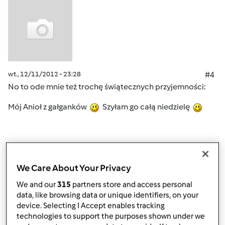
wt., 12/11/2012 - 23:28
#4
No to ode mnie też trochę świątecznych przyjemności:
Mój Anioł z gałganków
Szyłam go całą niedzielę
Góra strony
We Care About Your Privacy
Zaloguj
lub
zarejestruj się
aby dodawać
We and our
315
partners store and access personal
data, like browsing data or unique identifiers, on your
komentarze
device. Selecting I Accept enables tracking
technologies to support the purposes shown under we
ElaK (niezweryfikowany)