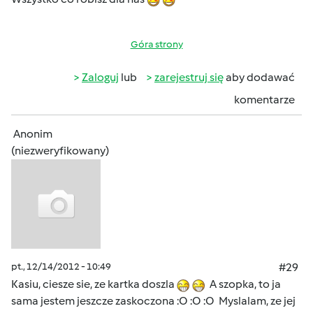
Góra strony
Zaloguj
lub
zarejestruj się
aby dodawać
komentarze
Anonim
(niezweryfikowany)
pt., 12/14/2012 - 10:49
#29
Kasiu, ciesze sie, ze kartka doszla
A szopka, to ja
sama jestem jeszcze zaskoczona :O :O :O Myslalam, ze jej