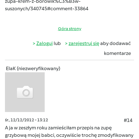
zupa-krem-z-borowik%C3%B3w-
suszonych/340745#comment-33864
Góra strony
Zaloguj
lub
zarejestruj się
aby dodawać
komentarze
ElaK (niezweryfikowany)
śr., 12/12/2012 - 13:12
#14
A ja w zeszłym roku zamieściłam przepis na zupę
grzybową mojej babci, oczywiście trochę zmodyfikowany