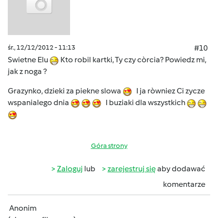
śr., 12/12/2012 - 11:13
#10
Swietne Elu
Kto robil kartki, Ty czy còrcia? Powiedz mi,
jak z noga ?
Grazynko, dzieki za piekne slowa
I ja ròwniez Ci zycze
wspanialego dnia
I buziaki dla wszystkich
Góra strony
Zaloguj
lub
zarejestruj się
aby dodawać
komentarze
Anonim