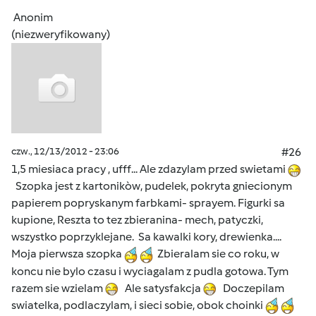
Anonim
(niezweryfikowany)
czw., 12/13/2012 - 23:06
#26
1,5 miesiaca pracy , ufff... Ale zdazylam przed swietami
Szopka jest z kartonikòw, pudelek, pokryta gniecionym
papierem popryskanym farbkami- sprayem. Figurki sa
kupione, Reszta to tez zbieranina- mech, patyczki,
wszystko poprzyklejane. Sa kawalki kory, drewienka....
Moja pierwsza szopka
Zbieralam sie co roku, w
koncu nie bylo czasu i wyciagalam z pudla gotowa. Tym
razem sie wzielam
Ale satysfakcja
Doczepilam
swiatelka, podlaczylam, i sieci sobie, obok choinki