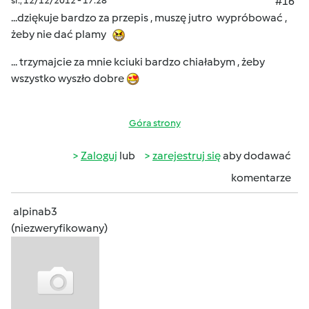
śr., 12/12/2012 - 17:28
#16
...dziękuje bardzo za przepis , muszę jutro wypróbować ,
żeby nie dać plamy
... trzymajcie za mnie kciuki bardzo chiałabym , żeby
wszystko wyszło dobre
Góra strony
Zaloguj
lub
zarejestruj się
aby dodawać
komentarze
alpinab3
(niezweryfikowany)