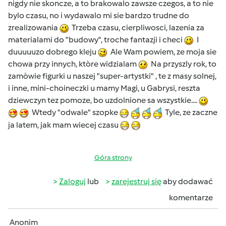
nigdy nie skoncze, a to brakowalo zawsze czegos, a to nie
bylo czasu, no i wydawalo mi sie bardzo trudne do
zrealizowania
Trzeba czasu, cierpliwosci, lazenia za
materialami do "budowy", troche fantazji i checi
I
duuuuuzo dobrego kleju
Ale Wam powiem, ze moja sie
chowa przy innych, ktòre widzialam
Na przyszly rok, to
zamòwie figurki u naszej "super-artystki" , te z masy solnej,
i inne, mini-choineczki u mamy Magi, u Gabrysi, reszta
dziewczyn tez pomoze, bo uzdolnione sa wszystkie....
Wtedy "odwale" szopke
Tyle, ze zaczne
ja latem, jak mam wiecej czasu
Góra strony
Zaloguj
lub
zarejestruj się
aby dodawać
komentarze
Anonim