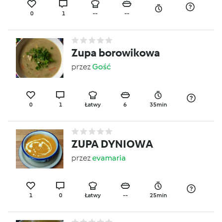
0
1
--
--
Zupa borowikowa
przez
Gość
0
1
Łatwy
6
35min
ZUPA DYNIOWA
przez
evamaria
1
0
Łatwy
--
25min