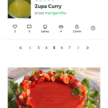
Zupa Curry
przez
marrgarritta
2
0
Łatwy
4
12min
3
4
5
6
7