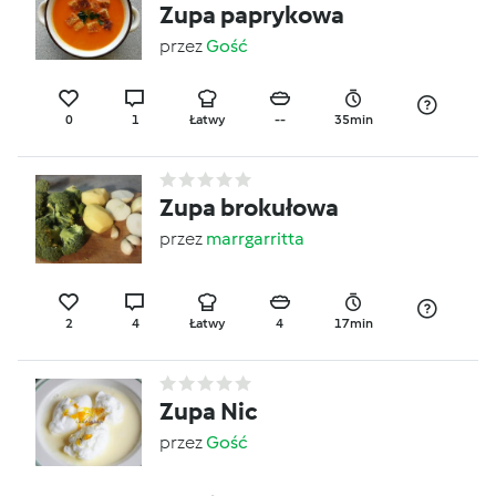
Zupa paprykowa
przez
Gość
0
1
Łatwy
--
35min
Zupa brokułowa
przez
marrgarritta
2
4
Łatwy
4
17min
Zupa Nic
przez
Gość