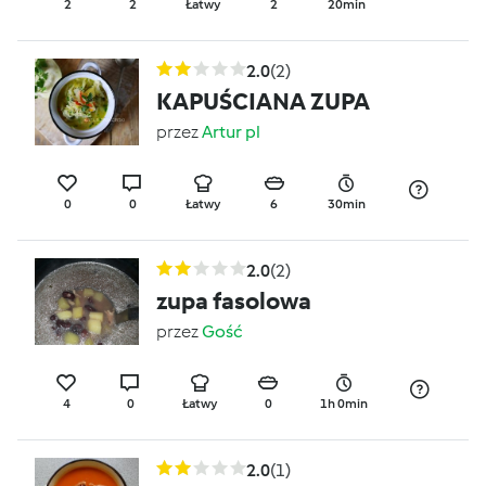
2
2
Łatwy
2
20min
2.0
(2)
KAPUŚCIANA ZUPA
przez
Artur pl
0
0
Łatwy
6
30min
2.0
(2)
zupa fasolowa
przez
Gość
4
0
Łatwy
0
1h 0min
2.0
(1)