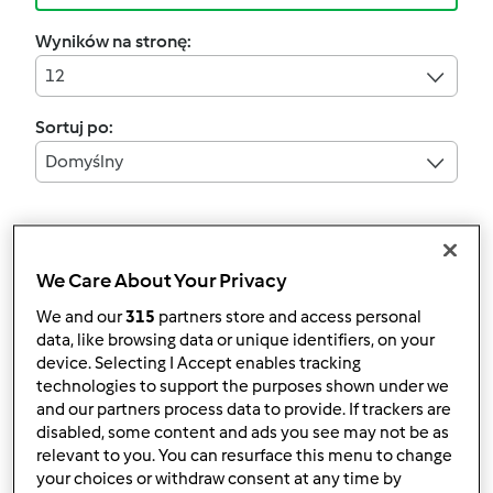
Wyników na stronę:
12
Sortuj po:
Domyślny
3.5
(2)
Kolorowa zupa
We Care About Your Privacy
przez
serce78
We and our
315
partners store and access personal
data, like browsing data or unique identifiers, on your
device. Selecting I Accept enables tracking
6
5
Łatwy
4
30min
technologies to support the purposes shown under we
and our partners process data to provide. If trackers are
disabled, some content and ads you see may not be as
2.9
(13)
relevant to you. You can resurface this menu to change
Zupa szczawiowa
your choices or withdraw consent at any time by