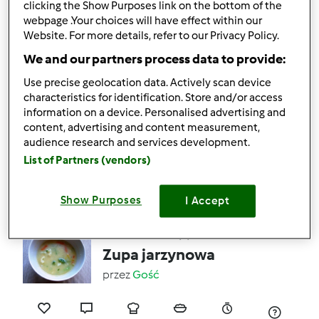
clicking the Show Purposes link on the bottom of the
przez
Joanna S
webpage .Your choices will have effect within our
Website. For more details, refer to our Privacy Policy.
We and our partners process data to provide:
8
1
Łatwy
6
35min
Use precise geolocation data. Actively scan device
characteristics for identification. Store and/or access
2.5
(4)
information on a device. Personalised advertising and
Zupa brukselkowa
content, advertising and content measurement,
audience research and services development.
przez
Gość
List of Partners (vendors)
1
2
Łatwy
4
30min
Show Purposes
I Accept
2.3
(3)
Zupa jarzynowa
przez
Gość