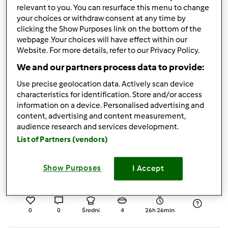
relevant to you. You can resurface this menu to change
0
0
Łatwy
8
25min
your choices or withdraw consent at any time by
clicking the Show Purposes link on the bottom of the
webpage .Your choices will have effect within our
Omlet jaglany FIT
Website. For more details, refer to our Privacy Policy.
We and our partners process data to provide:
przez
Gość
Use precise geolocation data. Actively scan device
characteristics for identification. Store and/or access
information on a device. Personalised advertising and
1
0
Łatwy
2
12min
content, advertising and content measurement,
audience research and services development.
List of Partners (vendors)
PIZZA W STYLU
NEAPOLITAŃSKIM
Show Purposes
I Accept
przez
Wojtek Siudowski
0
0
Średni
4
26h 26min