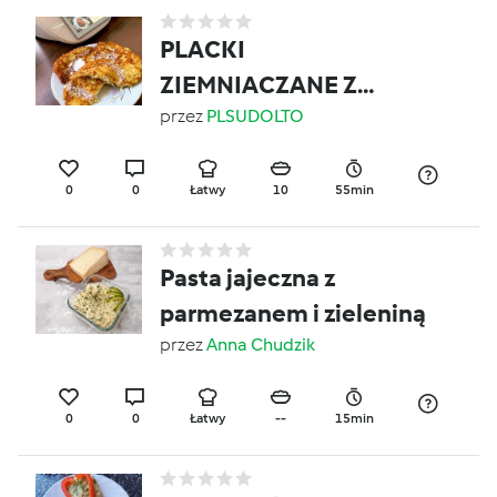
PLACKI
ZIEMNIACZANE Z
TWAROGIEM
przez
PLSUDOLTO
0
0
Łatwy
10
55min
Pasta jajeczna z
parmezanem i zieleniną
przez
Anna Chudzik
0
0
Łatwy
--
15min