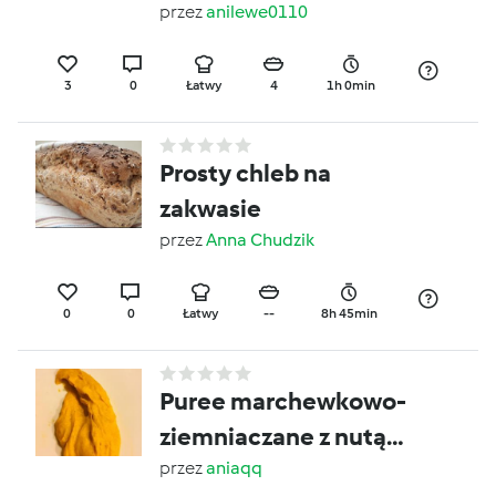
przez
anilewe0110
3
0
Łatwy
4
1h 0min
Prosty chleb na
zakwasie
przez
Anna Chudzik
0
0
Łatwy
--
8h 45min
Puree marchewkowo-
ziemniaczane z nutą
pomarańczy i imbiru
przez
aniaqq