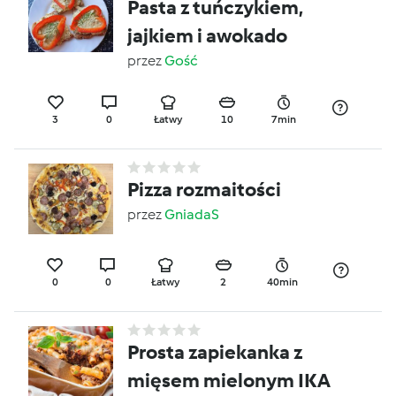
Pasta z tuńczykiem,
jajkiem i awokado
przez
Gość
3
0
Łatwy
10
7min
Pizza rozmaitości
przez
GniadaS
0
0
Łatwy
2
40min
Prosta zapiekanka z
mięsem mielonym IKA