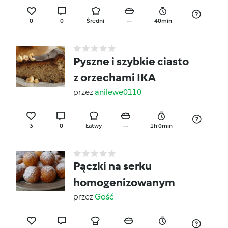
0
0
Średni
--
40min
Pyszne i szybkie ciasto
z orzechami IKA
przez
anilewe0110
3
0
Łatwy
--
1h 0min
Pączki na serku
homogenizowanym
przez
Gość