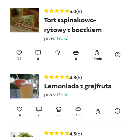
5.0
(6)
Tort szpinakowo-
ryżowy z boczkiem
przez
Gość
12
8
--
8
40min
4.8
(6)
Lemoniada z grejfruta
przez
Gość
4
6
--
750
4.5
(6)