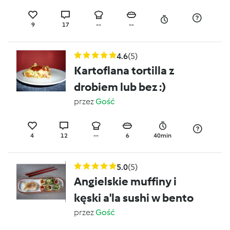
9
17
--
--
4.6
(5)
Kartoflana tortilla z
drobiem lub bez :)
przez
Gość
4
12
--
6
40min
5.0
(5)
Angielskie muffiny i
kęski a'la sushi w bento
przez
Gość