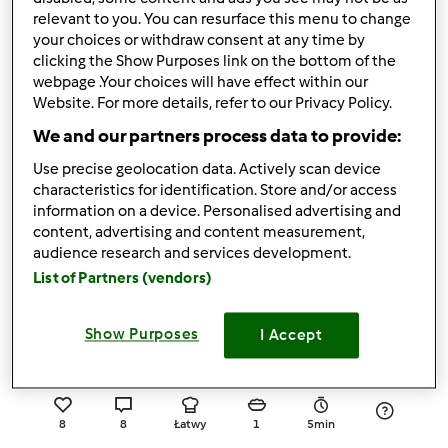
relevant to you. You can resurface this menu to change
9
9
Łatwy
30
35min
your choices or withdraw consent at any time by
clicking the Show Purposes link on the bottom of the
webpage .Your choices will have effect within our
5.0
(6)
Website. For more details, refer to our Privacy Policy.
Sos paprykowy
We and our partners process data to provide:
przez
MagdaP
Use precise geolocation data. Actively scan device
characteristics for identification. Store and/or access
6
9
Łatwy
0
30h 0min
information on a device. Personalised advertising and
content, advertising and content measurement,
audience research and services development.
4.8
(6)
List of Partners (vendors)
SOS CZOSNKOWO-
ZIOŁOWY do pizzy
Show Purposes
I Accept
przez
MThermo
8
8
Łatwy
1
5min