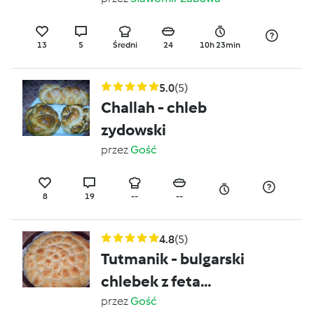
13
5
Średni
24
10h 23min
5.0
(5)
Challah - chleb
zydowski
przez
Gość
8
19
--
--
4.8
(5)
Tutmanik - bulgarski
chlebek z feta
(swiateczny)
przez
Gość