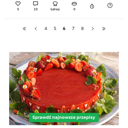
5
10
Łatwy
0
4
5
6
7
8