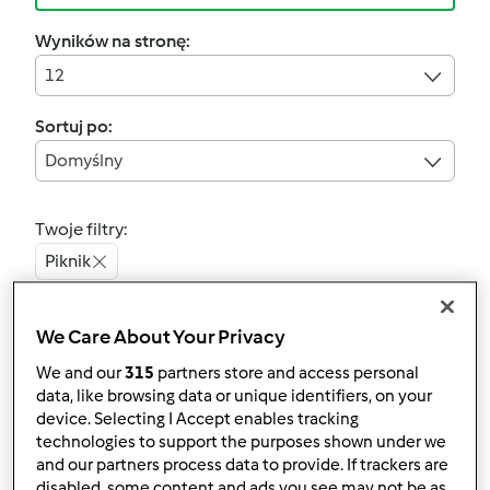
Wyników na stronę:
12
Sortuj po:
Domyślny
Twoje filtry:
Piknik
Wyczyść
We Care About Your Privacy
We and our
315
partners store and access personal
4.5
(6)
data, like browsing data or unique identifiers, on your
Kuleczki Krzysia :-)
device. Selecting I Accept enables tracking
technologies to support the purposes shown under we
przez
Gość
and our partners process data to provide. If trackers are
disabled, some content and ads you see may not be as