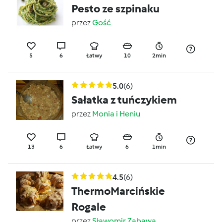
Pesto ze szpinaku
przez
Gość
5
6
Łatwy
10
2min
5.0
(6)
Sałatka z tuńczykiem
przez
Monia i Heniu
13
6
Łatwy
6
1min
4.5
(6)
ThermoMarcińskie
Rogale
przez
Sławomir Zabawa